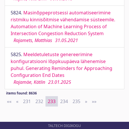
5824.
Masinõppeprotsessi automatiseerimine
ristmiku kinnisõitmise vähendamise süsteemile.
Automation of Machine Learning Process of
Intersection Congestion Reduction System
Rajamets, Matthias
31.05.2021
5825.
Meeldetuletuste genereerimine
konfiguratsiooni lõppkuupäeva lähenemise
puhul. Generating Reminders for Approaching
Configuration End Dates
Rajamäe, Kätlin
23.01.2025
items found: 8636
««
First
«
Previous
231
232
233
234
235
»
Next
»»
Last
TALTECH DIGIKOGU