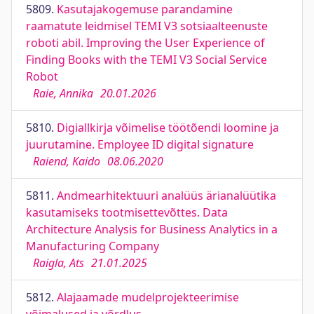
5809.
Kasutajakogemuse parandamine
raamatute leidmisel TEMI V3 sotsiaalteenuste
roboti abil. Improving the User Experience of
Finding Books with the TEMI V3 Social Service
Robot
Raie, Annika
20.01.2026
5810.
Digiallkirja võimelise töötõendi loomine ja
juurutamine. Employee ID digital signature
Raiend, Kaido
08.06.2020
5811.
Andmearhitektuuri analüüs ärianalüütika
kasutamiseks tootmisettevõttes. Data
Architecture Analysis for Business Analytics in a
Manufacturing Company
Raigla, Ats
21.01.2025
5812.
Alajaamade mudelprojekteerimise