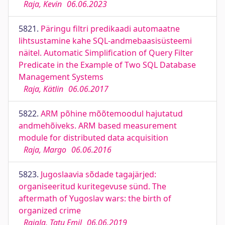
Raja, Kevin
06.06.2023
5821.
Päringu filtri predikaadi automaatne
lihtsustamine kahe SQL-andmebaasisüsteemi
näitel. Automatic Simplification of Query Filter
Predicate in the Example of Two SQL Database
Management Systems
Raja, Kätlin
06.06.2017
5822.
ARM põhine mõõtemoodul hajutatud
andmehõiveks. ARM based measurement
module for distributed data acquisition
Raja, Margo
06.06.2016
5823.
Jugoslaavia sõdade tagajärjed:
organiseeritud kuritegevuse sünd. The
aftermath of Yugoslav wars: the birth of
organized crime
Rajala, Tatu Emil
06.06.2019