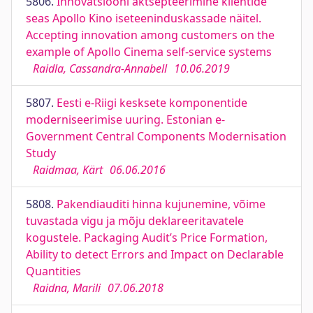
5806.
Innovatsiooni aktsepteerimine klientide
seas Apollo Kino iseteeninduskassade näitel.
Accepting innovation among customers on the
example of Apollo Cinema self-service systems
Raidla, Cassandra-Annabell
10.06.2019
5807.
Eesti e-Riigi kesksete komponentide
moderniseerimise uuring. Estonian e-
Government Central Components Modernisation
Study
Raidmaa, Kärt
06.06.2016
5808.
Pakendiauditi hinna kujunemine, võime
tuvastada vigu ja mõju deklareeritavatele
kogustele. Packaging Audit’s Price Formation,
Ability to detect Errors and Impact on Declarable
Quantities
Raidna, Marili
07.06.2018