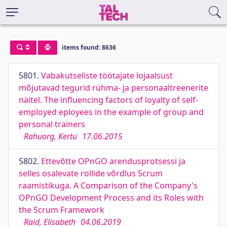
items found: 8636
5801.
Vabakutseliste töötajate lojaalsust
mõjutavad tegurid rühma- ja personaaltreenerite
näitel. The influencing factors of loyalty of self-
employed eployees in the example of group and
personal trainers
Rahuorg, Kertu
17.06.2015
5802.
Ettevõtte OPnGO arendusprotsessi ja
selles osalevate rollide võrdlus Scrum
raamistikuga. A Comparison of the Company's
OPnGO Development Process and its Roles with
the Scrum Framework
Raid, Elisabeth
04.06.2019