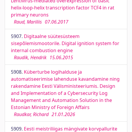
Lentivirus-mediated overexpression of basic
helix-loop-helix transcription factor TCF4 in rat
primary neurons
Raud, Mariliis
07.06.2017
5907.
Digitaalne süütesüsteem
sisepõlemismootorile. Digital ignition system for
internal combustion engine
Raudik, Hendrik
15.06.2015
5908.
Küberturbe logihalduse ja
automatiseerimise lahenduse kavandamine ning
rakendamine Eesti Välisministeeriumis. Design
and Implementation of a Cybersecurity Log
Management and Automation Solution in the
Estonian Ministry of Foreign Affairs
Raudkar, Richard
21.01.2026
5909.
Eesti meistriliigas mängivate korvpallurite