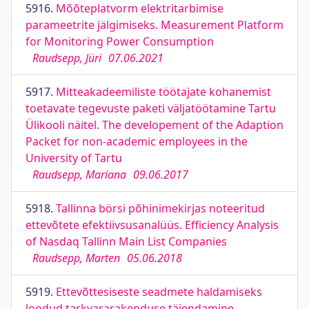
5916.
Mõõteplatvorm elektritarbimise
parameetrite jälgimiseks. Measurement Platform
for Monitoring Power Consumption
Raudsepp, Jüri
07.06.2021
5917.
Mitteakadeemiliste töötajate kohanemist
toetavate tegevuste paketi väljatöötamine Tartu
Ülikooli näitel. The developement of the Adaption
Packet for non-academic employees in the
University of Tartu
Raudsepp, Mariana
09.06.2017
5918.
Tallinna börsi põhinimekirjas noteeritud
ettevõtete efektiivsusanalüüs. Efficiency Analysis
of Nasdaq Tallinn Main List Companies
Raudsepp, Marten
05.06.2018
5919.
Ettevõttesiseste seadmete haldamiseks
loodud tarkvararakenduse täiendamine.