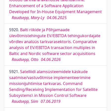
Enhancement of a Software Application
Developed for In-House Equipment Management
Raudsepp, Mary-Ly
04.06.2025
5920.
Balti riikide ja Põhjamaade
ülevõtmistehingute EV/EBITDA tehingukordajate
võrdlev analüüs tarkvarasektoris. Comparative
analysis of EV/EBITDA transaction multiples in
Baltic and Nordic software sector acquisitions
Raudsepp, Otto
04.06.2026
5921.
Satelliidi alamsüsteemidele käskude
saatmise/vastuvõtmise implementeerimine
missionijuhtimise tarkvaras. Command
Sending/Receiving Implementation for Satellite
Subsystems\ in Mission Control Software
Raudsepp, Siim
07.06.2019