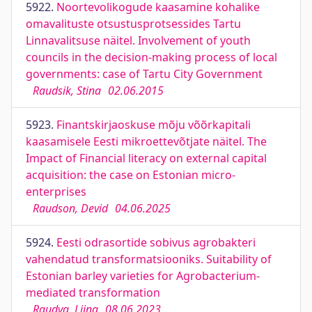
5922.
Noortevolikogude kaasamine kohalike
omavalituste otsustusprotsessides Tartu
Linnavalitsuse näitel. Involvement of youth
councils in the decision-making process of local
governments: case of Tartu City Government
Raudsik, Stina
02.06.2015
5923.
Finantskirjaoskuse mõju võõrkapitali
kaasamisele Eesti mikroettevõtjate näitel. The
Impact of Financial literacy on external capital
acquisition: the case on Estonian micro-
enterprises
Raudson, Devid
04.06.2025
5924.
Eesti odrasortide sobivus agrobakteri
vahendatud transformatsiooniks. Suitability of
Estonian barley varieties for Agrobacterium-
mediated transformation
Raudva, Liina
08.06.2023