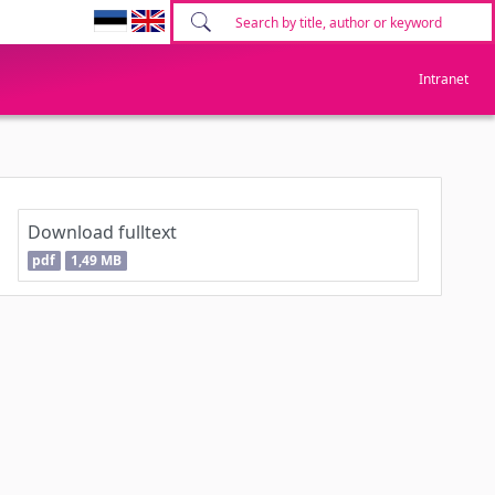
Intranet
Download fulltext
pdf
1,49 MB