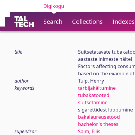
Digikogu
Search
Collections
Indexes
title
Suitsetatavate tubakatoo
aastaste inimeste näitel
Factors affecting cons
based on the example of 
author
Tulp, Henry
keywords
tarbijakäitumine
tubakatooted
suitsetamine
sigarettidest loobumine
bakalaureusetööd
bachelor's theses
supervisor
Salm, Eliis