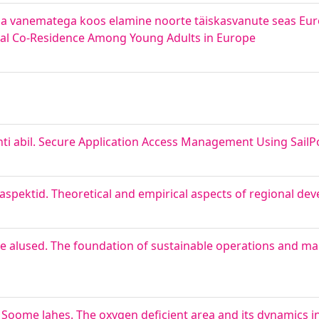
ja vanematega koos elamine noorte täiskasvanute seas Eu
ntal Co-Residence Among Young Adults in Europe
nti abil. Secure Application Access Management Using SailP
 aspektid. Theoretical and empirical aspects of regional d
se alused. The foundation of sustainable operations and m
 Soome lahes. The oxygen deficient area and its dynamics in