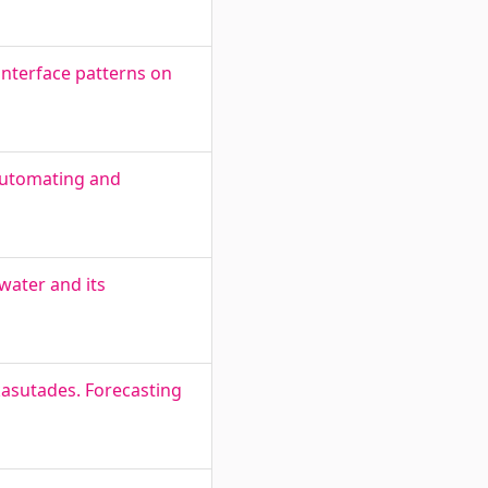
interface patterns on
 Automating and
water and its
kasutades. Forecasting