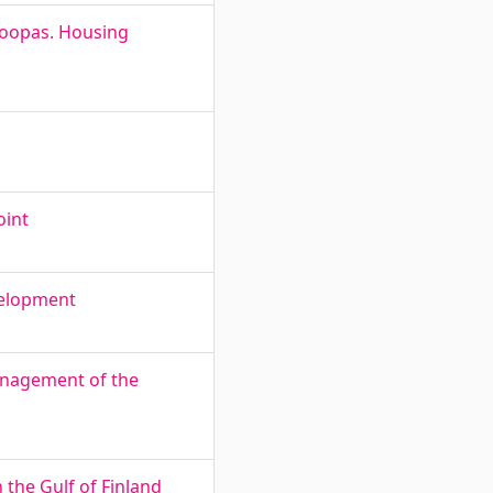
roopas. Housing
oint
evelopment
anagement of the
 the Gulf of Finland