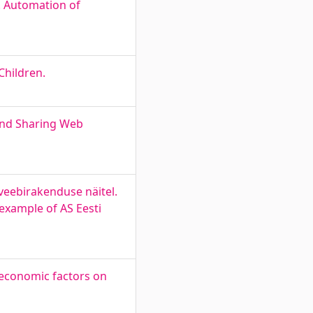
. Automation of
Children.
and Sharing Web
 veebirakenduse näitel.
 example of AS Eesti
oeconomic factors on