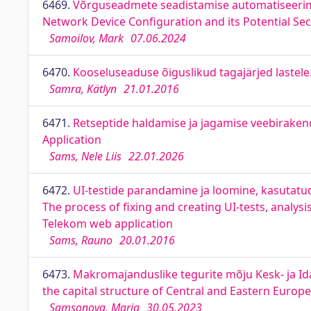
6469.
Võrguseadmete seadistamise automatiseerimin
Network Device Configuration and its Potential Sec
Samoilov, Mark
07.06.2024
6470.
Kooseluseaduse õiguslikud tagajärjed lastele
Samra, Kätlyn
21.01.2016
6471.
Retseptide haldamise ja jagamise veebirak
Application
Sams, Nele Liis
22.01.2026
6472.
UI-testide parandamine ja loomine, kasutatud 
The process of fixing and creating UI-tests, analysi
Telekom web application
Sams, Rauno
20.01.2016
6473.
Makromajanduslike tegurite mõju Kesk- ja Id
the capital structure of Central and Eastern Euro
Samsonova, Maria
30.05.2023