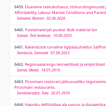
6459.
Eluaseme taskukohasus, tööturutingimused 
Affordability, Labour Market Conditions and Pare
Saluveer, Ramon
02.06.2026
6460.
Puistematerjali punker. Bulk material bin
Salvan, Teet Andreas
10.06.2025
6461.
Rakenduste turvaline ligipääsuhaldus SailPoi
Sambuca, Samuele
07.06.2023
6462.
Regionaalarengu teoreetilised ja empiirilised
Samel, Madis
18.01.2016
6463.
Pirosmani restorani jätkusuutliku tegutsemi
Pirosmani restaurants.
Samkharadze, Tata
20.01.2016
6464.
Hapniku defitsiidiga ala suurus ja dünaamika