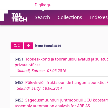
Digikogu
Search
Collections
Indexes
items found: 8636
6451.
Töökeskkond ja töörahulolu avatud ja suletu
private offices
Salundi, Katreen
07.06.2016
6452.
Põlevkiviõli fraktsioonide hangumispunktid. P
Salundi, Seidy
18.06.2014
6453.
Sagedusmuunduri juhtmooduli UCU koostamise
assembly automation analysis for ABB AS