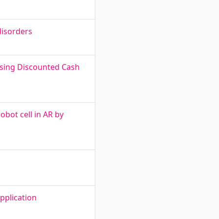
 disorders
sing Discounted Cash
obot cell in AR by
pplication