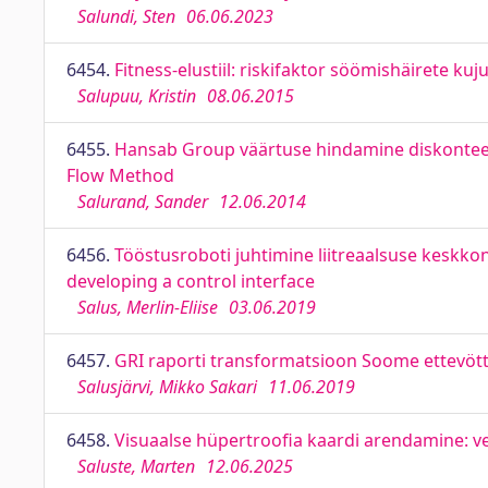
Salundi, Sten
06.06.2023
6454.
Fitness-elustiil: riskifaktor söömishäirete kuj
Salupuu, Kristin
08.06.2015
6455.
Hansab Group väärtuse hindamine diskontee
Flow Method
Salurand, Sander
12.06.2014
6456.
Tööstusroboti juhtimine liitreaalsuse keskkonn
developing a control interface
Salus, Merlin-Eliise
03.06.2019
6457.
GRI raporti transformatsioon Soome ettevötte
Salusjärvi, Mikko Sakari
11.06.2019
6458.
Visuaalse hüpertroofia kaardi arendamine: v
Saluste, Marten
12.06.2025