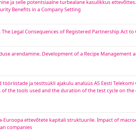
e ja selle potentsiaalne turbealane kasulikkus ettevõttes
urity Benefits in a Company Setting
. The Legal Consequences of Registered Partnership Act to 
enduse arendamine. Development of a Recipe Management 
tööriistade ja testtsükli ajakulu analüüs AS Eesti Telekomi
s of the tools used and the duration of the test cycle on the
a-Euroopa ettevõtete kapitali struktuurile. Impact of macr
pean companies