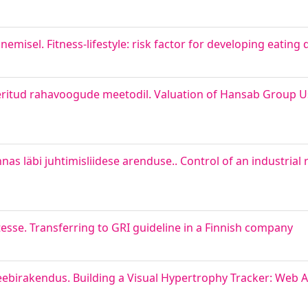
unemisel. Fitness-lifestyle: risk factor for developing eating
ritud rahavoogude meetodil. Valuation of Hansab Group U
as läbi juhtimisliidese arenduse.. Control of an industrial r
sse. Transferring to GRI guideline in a Finnish company
eebirakendus. Building a Visual Hypertrophy Tracker: Web A