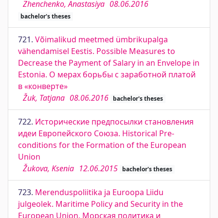
Zhenchenko, Anastasiya
08.06.2016
bachelor's theses
721.
Võimalikud meetmed ümbrikupalga
vähendamisel Eestis. Possible Measures to
Decrease the Payment of Salary in an Envelope in
Estonia. О мерах борьбы с заработной платой
в «конверте»
Žuk, Tatjana
08.06.2016
bachelor's theses
722.
Исторические предпосылки становления
идеи Европейского Союза. Historical Pre-
conditions for the Formation of the European
Union
Žukova, Ksenia
12.06.2015
bachelor's theses
723.
Merenduspoliitika ja Euroopa Liidu
julgeolek. Maritime Policy and Security in the
European Union. Морская политика и