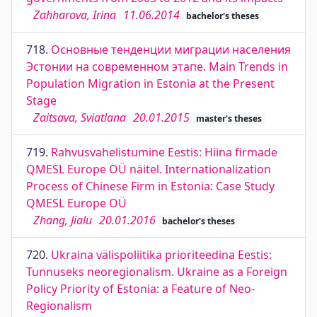
Zahharova, Irina
11.06.2014
bachelor's theses
718.
Основные тенденции миграции населения
Эстонии на современном этапе. Main Trends in
Population Migration in Estonia at the Present
Stage
Zaitsava, Sviatlana
20.01.2015
master's theses
719.
Rahvusvahelistumine Eestis: Hiina firmade
QMESL Europe OÜ näitel. Internationalization
Process of Chinese Firm in Estonia: Case Study
QMESL Europe OÜ
Zhang, Jialu
20.01.2016
bachelor's theses
720.
Ukraina välispoliitika prioriteedina Eestis:
Tunnuseks neoregionalism. Ukraine as a Foreign
Policy Priority of Estonia: a Feature of Neo-
Regionalism