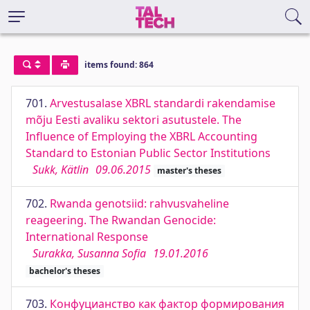
items found: 864
701.
Arvestusalase XBRL standardi rakendamise
mõju Eesti avaliku sektori asutustele. The
Influence of Employing the XBRL Accounting
Standard to Estonian Public Sector Institutions
Sukk, Kätlin
09.06.2015
master's theses
702.
Rwanda genotsiid: rahvusvaheline
reageering. The Rwandan Genocide:
International Response
Surakka, Susanna Sofia
19.01.2016
bachelor's theses
703.
Конфуцианство как фактор формирования