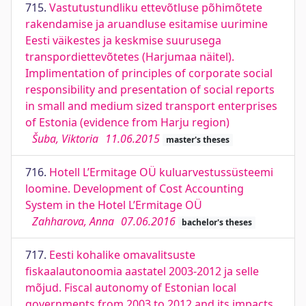
715.
Vastutustundliku ettevõtluse põhimõtete
rakendamise ja aruandluse esitamise uurimine
Eesti väikestes ja keskmise suurusega
transpordiettevõtetes (Harjumaa näitel).
Implimentation of principles of corporate social
responsibility and presentation of social reports
in small and medium sized transport enterprises
of Estonia (evidence from Harju region)
Šuba, Viktoria
11.06.2015
master's theses
716.
Hotell L’Ermitage OÜ kuluarvestussüsteemi
loomine. Development of Cost Accounting
System in the Hotel L’Ermitage OÜ
Zahharova, Anna
07.06.2016
bachelor's theses
717.
Eesti kohalike omavalitsuste
fiskaalautonoomia aastatel 2003-2012 ja selle
mõjud. Fiscal autonomy of Estonian local
governments from 2003 to 2012 and its impacts