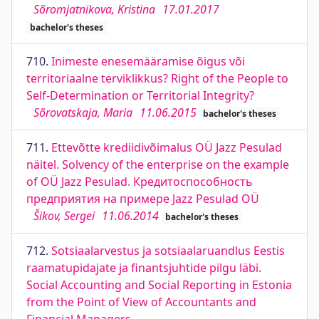
Sõromjatnikova, Kristina
17.01.2017
bachelor's theses
710.
Inimeste enesemääramise õigus või
territoriaalne terviklikkus? Right of the People to
Self-Determination or Territorial Integrity?
Sõrovatskaja, Maria
11.06.2015
bachelor's theses
711.
Ettevõtte krediidivõimalus OÜ Jazz Pesulad
näitel. Solvency of the enterprise on the example
of OÜ Jazz Pesulad. Кредитоспособность
предприятия на примере Jazz Pesulad OÜ
Šikov, Sergei
11.06.2014
bachelor's theses
712.
Sotsiaalarvestus ja sotsiaalaruandlus Eestis
raamatupidajate ja finantsjuhtide pilgu läbi.
Social Accounting and Social Reporting in Estonia
from the Point of View of Accountants and