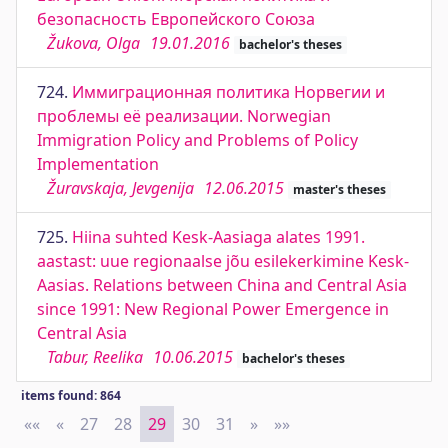
безопасность Европейского Союза
Žukova, Olga
19.01.2016
bachelor's theses
724.
Иммиграционная политика Норвегии и
проблемы её реализации. Norwegian
Immigration Policy and Problems of Policy
Implementation
Žuravskaja, Jevgenija
12.06.2015
master's theses
725.
Hiina suhted Kesk-Aasiaga alates 1991.
aastast: uue regionaalse jõu esilekerkimine Kesk-
Aasias. Relations between China and Central Asia
since 1991: New Regional Power Emergence in
Central Asia
Tabur, Reelika
10.06.2015
bachelor's theses
items found: 864
««
First
«
Previous
27
28
29
30
31
»
Next
»»
Last