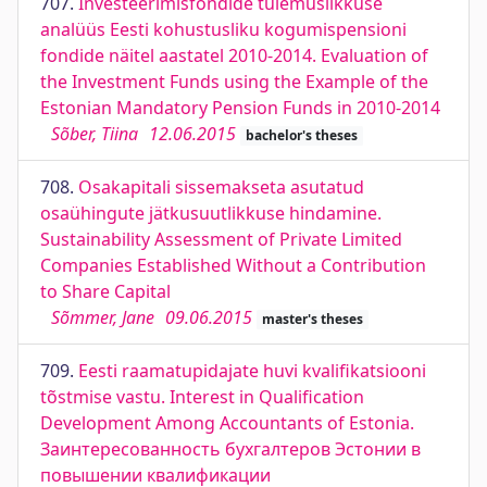
707.
Investeerimisfondide tulemuslikkuse
analüüs Eesti kohustusliku kogumispensioni
fondide näitel aastatel 2010-2014. Evaluation of
the Investment Funds using the Example of the
Estonian Mandatory Pension Funds in 2010-2014
Sõber, Tiina
12.06.2015
bachelor's theses
708.
Osakapitali sissemakseta asutatud
osaühingute jätkusuutlikkuse hindamine.
Sustainability Assessment of Private Limited
Companies Established Without a Contribution
to Share Capital
Sõmmer, Jane
09.06.2015
master's theses
709.
Eesti raamatupidajate huvi kvalifikatsiooni
tõstmise vastu. Interest in Qualification
Development Among Accountants of Estonia.
Заинтересованность бухгалтеров Эстонии в
повышении квалификации