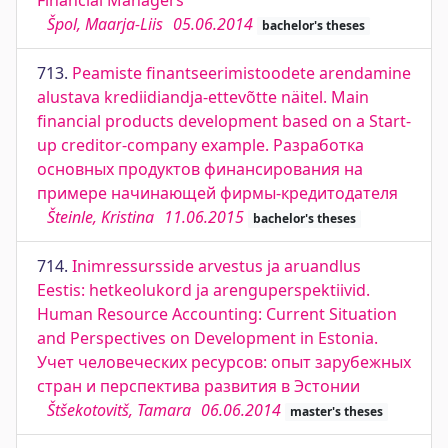
Financial Managers
Špol, Maarja-Liis
05.06.2014
bachelor's theses
713.
Peamiste finantseerimistoodete arendamine
alustava krediidiandja-ettevõtte näitel. Main
financial products development based on a Start-
up creditor-company example. Разработка
основных продуктов финансирования на
примере начинающей фирмы-кредитодателя
Šteinle, Kristina
11.06.2015
bachelor's theses
714.
Inimressursside arvestus ja aruandlus
Eestis: hetkeolukord ja arenguperspektiivid.
Human Resource Accounting: Current Situation
and Perspectives on Development in Estonia.
Учет человеческих ресурсов: опыт зарубежных
стран и перспектива развития в Эстонии
Štšekotovitš, Tamara
06.06.2014
master's theses