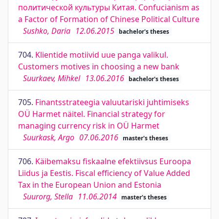
политической культуры Китая. Confucianism as
a Factor of Formation of Chinese Political Culture
Sushko, Daria
12.06.2015
bachelor's theses
704.
Klientide motiivid uue panga valikul.
Customers motives in choosing a new bank
Suurkaev, Mihkel
13.06.2016
bachelor's theses
705.
Finantsstrateegia valuutariski juhtimiseks
OÜ Harmet näitel. Financial strategy for
managing currency risk in OÜ Harmet
Suurkask, Argo
07.06.2016
master's theses
706.
Käibemaksu fiskaalne efektiivsus Euroopa
Liidus ja Eestis. Fiscal efficiency of Value Added
Tax in the European Union and Estonia
Suurorg, Stella
11.06.2014
master's theses