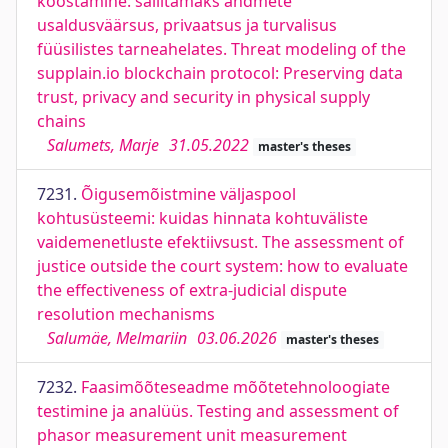
koostamine: säilitamaks andmete
usaldusväärsus, privaatsus ja turvalisus
füüsilistes tarneahelates. Threat modeling of the
supplain.io blockchain protocol: Preserving data
trust, privacy and security in physical supply
chains
Salumets, Marje
31.05.2022
master's theses
7231.
Õigusemõistmine väljaspool
kohtusüsteemi: kuidas hinnata kohtuväliste
vaidemenetluste efektiivsust. The assessment of
justice outside the court system: how to evaluate
the effectiveness of extra-judicial dispute
resolution mechanisms
Salumäe, Melmariin
03.06.2026
master's theses
7232.
Faasimõõteseadme mõõtetehnoloogiate
testimine ja analüüs. Testing and assessment of
phasor measurement unit measurement