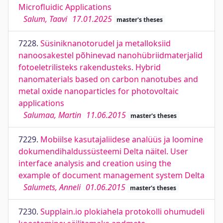
Microfluidic Applications
Salum, Taavi
17.01.2025
master's theses
7228.
Süsiniknanotorudel ja metalloksiid
nanoosakestel põhinevad nanohübriidmaterjalid
fotoeletrilisteks rakendusteks. Hybrid
nanomaterials based on carbon nanotubes and
metal oxide nanoparticles for photovoltaic
applications
Salumaa, Martin
11.06.2015
master's theses
7229.
Mobiilse kasutajaliidese analüüs ja loomine
dokumendihaldussüsteemi Delta näitel. User
interface analysis and creation using the
example of document management system Delta
Salumets, Anneli
01.06.2015
master's theses
7230.
Supplain.io plokiahela protokolli ohumudeli