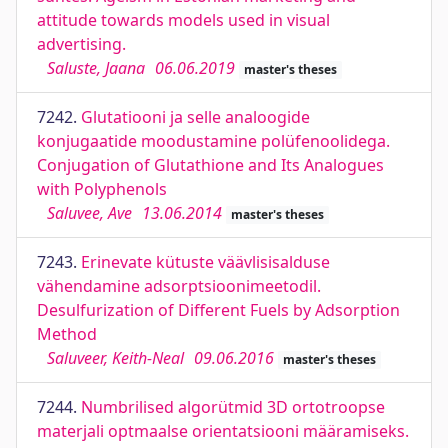
attitude towards models used in visual
advertising.
Saluste, Jaana
06.06.2019
master's theses
7242.
Glutatiooni ja selle analoogide
konjugaatide moodustamine polüfenoolidega.
Conjugation of Glutathione and Its Analogues
with Polyphenols
Saluvee, Ave
13.06.2014
master's theses
7243.
Erinevate kütuste väävlisisalduse
vähendamine adsorptsioonimeetodil.
Desulfurization of Different Fuels by Adsorption
Method
Saluveer, Keith-Neal
09.06.2016
master's theses
7244.
Numbrilised algorütmid 3D ortotroopse
materjali optmaalse orientatsiooni määramiseks.