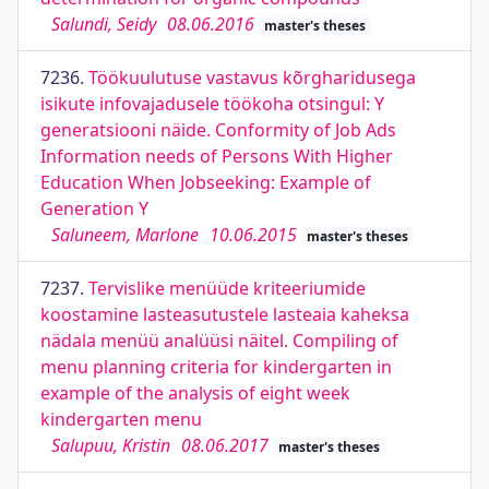
Salundi, Seidy
08.06.2016
master's theses
7236.
Töökuulutuse vastavus kõrgharidusega
isikute infovajadusele töökoha otsingul: Y
generatsiooni näide. Conformity of Job Ads
Information needs of Persons With Higher
Education When Jobseeking: Example of
Generation Y
Saluneem, Marlone
10.06.2015
master's theses
7237.
Tervislike menüüde kriteeriumide
koostamine lasteasutustele lasteaia kaheksa
nädala menüü analüüsi näitel. Compiling of
menu planning criteria for kindergarten in
example of the analysis of eight week
kindergarten menu
Salupuu, Kristin
08.06.2017
master's theses