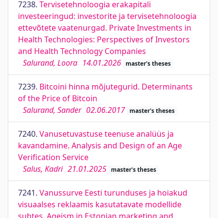
7238.
Tervisetehnoloogia erakapitali
investeeringud: investorite ja tervisetehnoloogia
ettevõtete vaatenurgad. Private Investments in
Health Technologies: Perspectives of Investors
and Health Technology Companies
Salurand, Loora
14.01.2026
master's theses
7239.
Bitcoini hinna mõjutegurid. Determinants
of the Price of Bitcoin
Salurand, Sander
02.06.2017
master's theses
7240.
Vanusetuvastuse teenuse analüüs ja
kavandamine. Analysis and Design of an Age
Verification Service
Salus, Kadri
21.01.2025
master's theses
7241.
Vanussurve Eesti turunduses ja hoiakud
visuaalses reklaamis kasutatavate modellide
suhtes. Ageism in Estonian marketing and