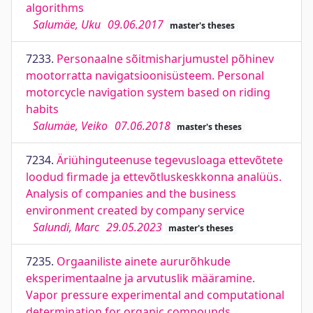
algorithms
Salumäe, Uku
09.06.2017
master's theses
7233.
Personaalne sõitmisharjumustel põhinev
mootorratta navigatsioonisüsteem. Personal
motorcycle navigation system based on riding
habits
Salumäe, Veiko
07.06.2018
master's theses
7234.
Äriühinguteenuse tegevusloaga ettevõtete
loodud firmade ja ettevõtluskeskkonna analüüs.
Analysis of companies and the business
environment created by company service
Salundi, Marc
29.05.2023
master's theses
7235.
Orgaaniliste ainete aururõhkude
eksperimentaalne ja arvutuslik määramine.
Vapor pressure experimental and computational
determination for organic compounds