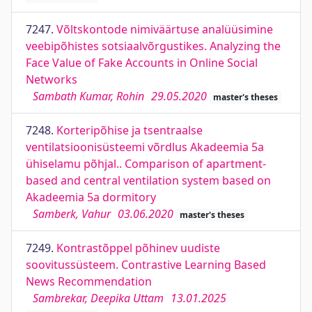
7247.
Võltskontode nimiväärtuse analüüsimine
veebipõhistes sotsiaalvõrgustikes. Analyzing the
Face Value of Fake Accounts in Online Social
Networks
Sambath Kumar, Rohin
29.05.2020
master's theses
7248.
Korteripõhise ja tsentraalse
ventilatsioonisüsteemi võrdlus Akadeemia 5a
ühiselamu põhjal.. Comparison of apartment-
based and central ventilation system based on
Akadeemia 5a dormitory
Samberk, Vahur
03.06.2020
master's theses
7249.
Kontrastõppel põhinev uudiste
soovitussüsteem. Contrastive Learning Based
News Recommendation
Sambrekar, Deepika Uttam
13.01.2025