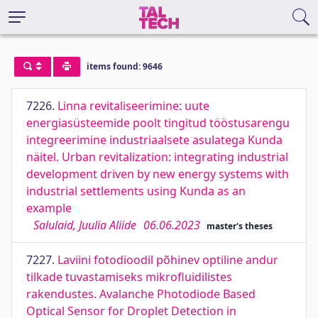
items found: 9646
7226.
Linna revitaliseerimine: uute
energiasüsteemide poolt tingitud tööstusarengu
integreerimine industriaalsete asulatega Kunda
näitel. Urban revitalization: integrating industrial
development driven by new energy systems with
industrial settlements using Kunda as an
example
Salulaid, Juulia Aliide
06.06.2023
master's theses
7227.
Laviini fotodioodil põhinev optiline andur
tilkade tuvastamiseks mikrofluidilistes
rakendustes. Avalanche Photodiode Based
Optical Sensor for Droplet Detection in