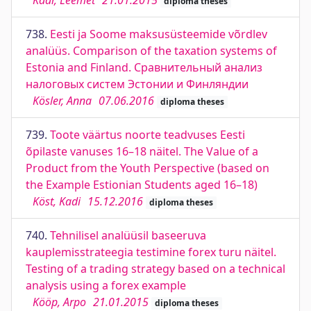
Käär, Leemet
21.01.2015
diploma theses
738.
Eesti ja Soome maksusüsteemide võrdlev
analüüs. Comparison of the taxation systems of
Estonia and Finland. Сравнительный анализ
налоговых систем Эстонии и Финляндии
Kösler, Anna
07.06.2016
diploma theses
739.
Toote väärtus noorte teadvuses Eesti
õpilaste vanuses 16–18 näitel. The Value of a
Product from the Youth Perspective (based on
the Example Estionian Students aged 16–18)
Köst, Kadi
15.12.2016
diploma theses
740.
Tehnilisel analüüsil baseeruva
kauplemisstrateegia testimine forex turu näitel.
Testing of a trading strategy based on a technical
analysis using a forex example
Kööp, Arpo
21.01.2015
diploma theses