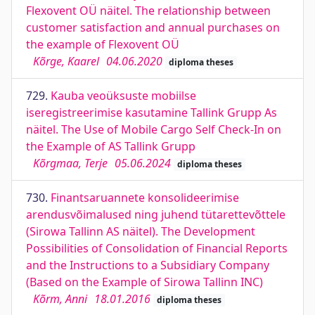
Flexovent OÜ näitel. The relationship between
customer satisfaction and annual purchases on
the example of Flexovent OÜ
Kõrge, Kaarel
04.06.2020
diploma theses
729.
Kauba veoüksuste mobiilse
iseregistreerimise kasutamine Tallink Grupp As
näitel. The Use of Mobile Cargo Self Check-In on
the Example of AS Tallink Grupp
Kõrgmaa, Terje
05.06.2024
diploma theses
730.
Finantsaruannete konsolideerimise
arendusvõimalused ning juhend tütarettevõttele
(Sirowa Tallinn AS näitel). The Development
Possibilities of Consolidation of Financial Reports
and the Instructions to a Subsidiary Company
(Based on the Example of Sirowa Tallinn INC)
Kõrm, Anni
18.01.2016
diploma theses