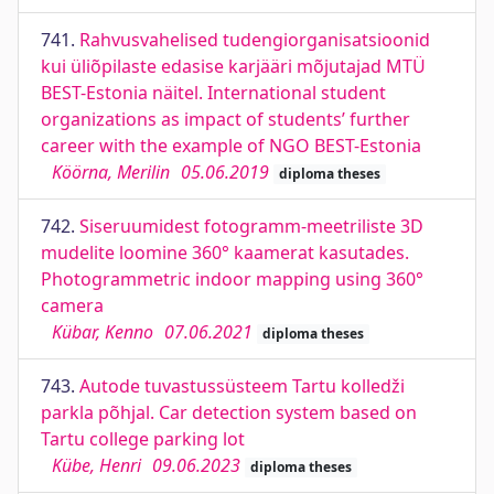
741.
Rahvusvahelised tudengiorganisatsioonid
kui üliõpilaste edasise karjääri mõjutajad MTÜ
BEST-Estonia näitel. International student
organizations as impact of students’ further
career with the example of NGO BEST-Estonia
Köörna, Merilin
05.06.2019
diploma theses
742.
Siseruumidest fotogramm-meetriliste 3D
mudelite loomine 360° kaamerat kasutades.
Photogrammetric indoor mapping using 360°
camera
Kübar, Kenno
07.06.2021
diploma theses
743.
Autode tuvastussüsteem Tartu kolledži
parkla põhjal. Car detection system based on
Tartu college parking lot
Kübe, Henri
09.06.2023
diploma theses