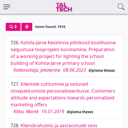
items found: 1916
726.
Kohtla-Järve Kesklinna põhikooli koolihoone
valgustuse tööprojekti koostamine. Preparation
of a working project for lighting the school
building of Kohtla-Järve primary school
Kvitkovskaja, Jekaterina
08.06.2023
diploma theses
727.
Klientide suhtumine ja ootused
otsepakkumiste personaliseeritusse. Customers
attitude and expectations towards personalized
marketing offers
Kõbu, Marek
16.01.2019
diploma theses
728.
Kliendirahulolu ja aastaostude seos