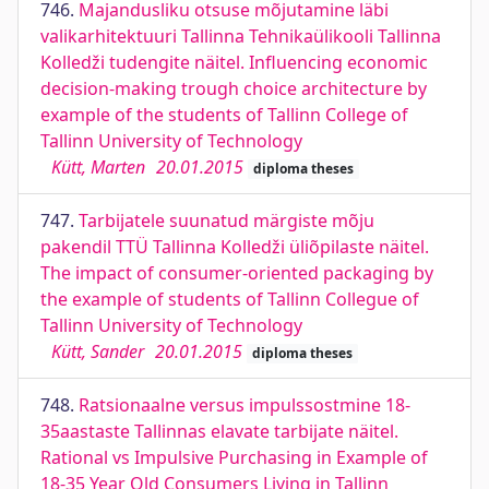
746.
Majandusliku otsuse mõjutamine läbi
valikarhitektuuri Tallinna Tehnikaülikooli Tallinna
Kolledži tudengite näitel. Influencing economic
decision-making trough choice architecture by
example of the students of Tallinn College of
Tallinn University of Technology
Kütt, Marten
20.01.2015
diploma theses
747.
Tarbijatele suunatud märgiste mõju
pakendil TTÜ Tallinna Kolledži üliõpilaste näitel.
The impact of consumer-oriented packaging by
the example of students of Tallinn Collegue of
Tallinn University of Technology
Kütt, Sander
20.01.2015
diploma theses
748.
Ratsionaalne versus impulssostmine 18-
35aastaste Tallinnas elavate tarbijate näitel.
Rational vs Impulsive Purchasing in Example of
18-35 Year Old Consumers Living in Tallinn