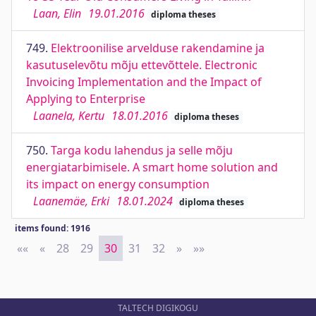
Laan, Elin
19.01.2016
diploma theses
749.
Elektroonilise arvelduse rakendamine ja
kasutuselevõtu mõju ettevõttele. Electronic
Invoicing Implementation and the Impact of
Applying to Enterprise
Laanela, Kertu
18.01.2016
diploma theses
750.
Targa kodu lahendus ja selle mõju
energiatarbimisele. A smart home solution and
its impact on energy consumption
Laanemäe, Erki
18.01.2024
diploma theses
items found: 1916
««
First
«
Previous
28
29
30
31
32
»
Next
»»
Last
TALTECH DIGIKOGU