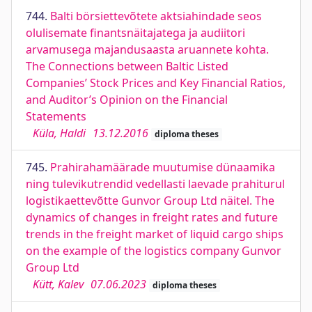
744.
Balti börsiettevõtete aktsiahindade seos
olulisemate finantsnäitajatega ja audiitori
arvamusega majandusaasta aruannete kohta.
The Connections between Baltic Listed
Companies’ Stock Prices and Key Financial Ratios,
and Auditor’s Opinion on the Financial
Statements
Küla, Haldi
13.12.2016
diploma theses
745.
Prahirahamäärade muutumise dünaamika
ning tulevikutrendid vedellasti laevade prahiturul
logistikaettevõtte Gunvor Group Ltd näitel. The
dynamics of changes in freight rates and future
trends in the freight market of liquid cargo ships
on the example of the logistics company Gunvor
Group Ltd
Kütt, Kalev
07.06.2023
diploma theses