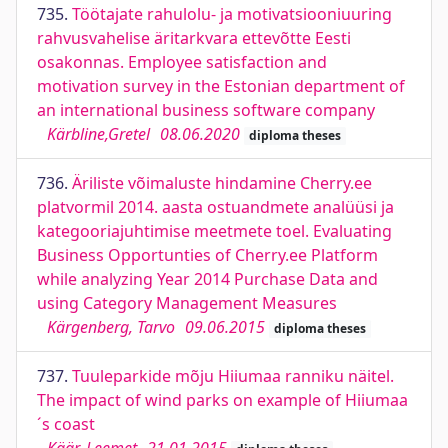
735.
Töötajate rahulolu- ja motivatsiooniuuring
rahvusvahelise äritarkvara ettevõtte Eesti
osakonnas. Employee satisfaction and
motivation survey in the Estonian department of
an international business software company
Kärbline,Gretel
08.06.2020
diploma theses
736.
Äriliste võimaluste hindamine Cherry.ee
platvormil 2014. aasta ostuandmete analüüsi ja
kategooriajuhtimise meetmete toel. Evaluating
Business Opportunties of Cherry.ee Platform
while analyzing Year 2014 Purchase Data and
using Category Management Measures
Kärgenberg, Tarvo
09.06.2015
diploma theses
737.
Tuuleparkide mõju Hiiumaa ranniku näitel.
The impact of wind parks on example of Hiiumaa
´s coast