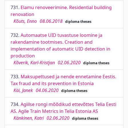
731.
Elamu renoveerimine. Residential building
renovation
Kõuts, Enno
08.06.2018
diploma theses
732.
Automaatse UID tuvastuse loomine ja
rakendamine tootmises. Creation and
implementation of automatic UID detection in
production
Kõverik, Karl-Kristjan
02.06.2020
diploma theses
733.
Maksupettused ja nende ennetamine Eestis.
Tax fraud and its prevention in Estonia
Käi, Janek
04.06.2020
diploma theses
734.
Agiilse rongi mõõdikud ettevõttes Telia Eesti
AS. Agile Train Metrics in Telia Estonia AS
Känkinen, Katri
02.06.2020
diploma theses