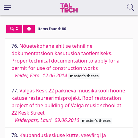
items found: 80
76.
Nõuetekohane ehitise tehniline
dokumentatsioon kasutusloa taotlemiseks.
Proper technical documentation to apply for a
permit for use of construction works
Veider, Eero
12.06.2014
master's theses
77.
Valgas Kesk 22 paikneva muusikakooli hoone
katuse restaureerimisprojekt. Roof restoration
project of the building of Valga music school at
22 Kesk Street
Veiderpass, Lauri
09.06.2016
master's theses
78.
Kaubanduskeskuse kütte, veevärgi ja