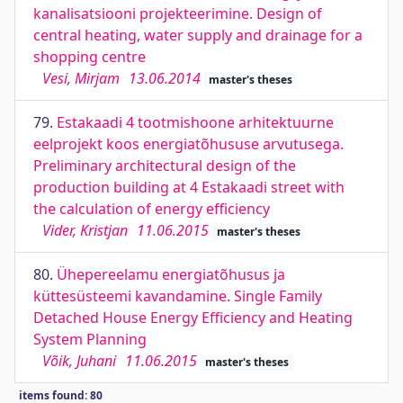
kanalisatsiooni projekteerimine. Design of
central heating, water supply and drainage for a
shopping centre
Vesi, Mirjam
13.06.2014
master's theses
79.
Estakaadi 4 tootmishoone arhitektuurne
eelprojekt koos energiatõhususe arvutusega.
Preliminary architectural design of the
production building at 4 Estakaadi street with
the calculation of energy efficiency
Vider, Kristjan
11.06.2015
master's theses
80.
Ühepereelamu energiatõhusus ja
küttesüsteemi kavandamine. Single Family
Detached House Energy Efficiency and Heating
System Planning
Võik, Juhani
11.06.2015
master's theses
items found: 80