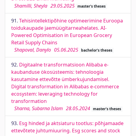
Shamilli, Sheyla
29.05.2025
master's theses
91.
Tehisintellektipõhine optimeerimine Euroopa
toidukaupade jaemüügitarneahelates. AI-
Powered Optimisation in European Grocery
Retail Supply Chains
Shapoval, Danylo
05.06.2025
bachelor's theses
92.
Digitaalne transformatsioon Alibaba e-
kaubanduse ökosüsteemis: tehnoloogia
kasutamine ettevõtte ümberkujundamisel.
Digital transformation in Alibabas e-commerce
ecosystem: leveraging technology for
transformation
Sharna, Subarna Islam
28.05.2024
master's theses
93.
Esg hinded ja aktsiaturu tootlus: põhjamaade
ettevõtete juhtumiuuring. Esg scores and stock