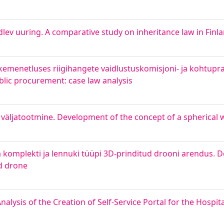
lev uuring. A comparative study on inheritance law in Finl
menetluses riigihangete vaidlustuskomisjoni- ja kohtupra
public procurement: case law analysis
 väljatootmine. Development of the concept of a spherica
 komplekti ja lennuki tüüpi 3D-prinditud drooni arendus. 
ed drone
alysis of the Creation of Self-Service Portal for the Hospita