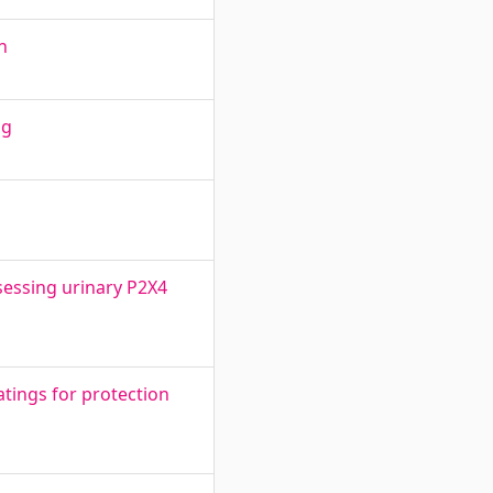
n
ng
sessing urinary P2X4
tings for protection