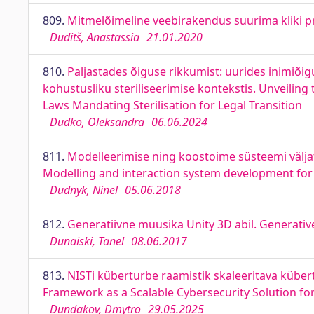
809.
Mitmelõimeline veebirakendus suurima kliki 
Duditš, Anastassia
21.01.2020
810.
Paljastades õiguse rikkumist: uurides inimiõi
kohustusliku steriliseerimise kontekstis. Unveilin
Laws Mandating Sterilisation for Legal Transition
Dudko, Oleksandra
06.06.2024
811.
Modelleerimise ning koostoime süsteemi välja
Modelling and interaction system development for t
Dudnyk, Ninel
05.06.2018
812.
Generatiivne muusika Unity 3D abil. Generativ
Dunaiski, Tanel
08.06.2017
813.
NISTi küberturbe raamistik skaleeritava küber
Framework as a Scalable Cybersecurity Solution for
Dundakov, Dmytro
29.05.2025