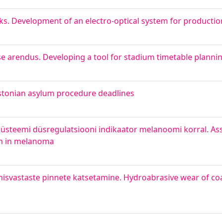
ks. Development of an electro-optical system for productio
e arendus. Developing a tool for stadium timetable planni
Estonian asylum procedure deadlines
süsteemi düsregulatsiooni indikaator melanoomi korral. As
on in melanoma
isvastaste pinnete katsetamine. Hydroabrasive wear of coa