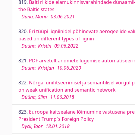
819.
Balti riikide elamukinnisvarahindade dünaamika
the Baltic states
Düna, Maria
03.06.2021
820.
Eri tüüpi ligniinidel põhinevate aerogeelide v
based on different types of lignin
Düüna, Kristin
09.06.2022
821.
PDF arvetelt andmete lugemise automatiseerim
Düüna, Kristjan
10.06.2020
822.
Nõrgal unifitseerimisel ja semantilisel võrg
on weak unification and semantic network
Düüna, Siim
11.06.2018
823.
Euroopa kaitsealane lõimumine vastusena presi
President Trump´s Foreign Policy
Dyck, Igor
18.01.2018