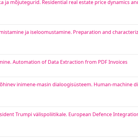
 ja mõjutegurid. Residential real estate price dynamics and
almistamine ja iseloomustamine. Preparation and characteri
ine. Automation of Data Extraction from PDF Invoices
ul põhinev inimene-masin dialoogisüsteem. Human-machine 
dent Trumpi välispoliitikale. European Defence Integratio