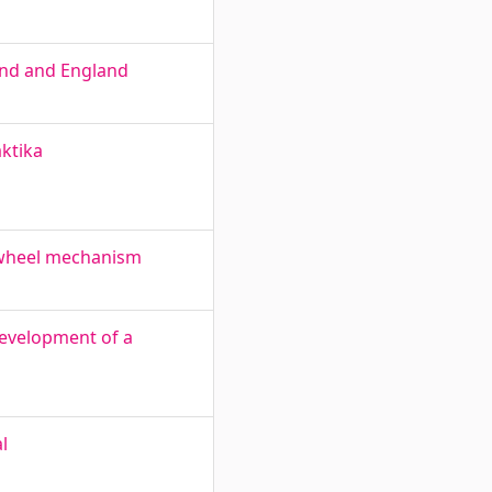
and and England
ktika
l wheel mechanism
Development of a
l