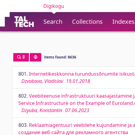
Digikogu
Search
Collections
Indexes
items found: 8636
801.
Internetikeskkonna turundussõnumite isikust
Dzvabava, Vladislav
19.01.2018
802.
Veebiteenuse infrastruktuuri kaasajastamine
Service Infrastructure on the Example of Euroland
Dzyuba, Konstantin
07.06.2023
803.
Reklaamiagentuuri veebilehe kujundamine ja an
создание веб-сайта для рекламного агентства