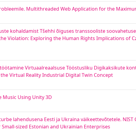
probleemile. Multithreaded Web Application for the Maxim
guste kohaldamist Tšehhi õiguses transsooliste soovahetuse
g the Violation: Exploring the Human Rights Implications of
töötamine Virtuaalreaalsuse Tööstusliku Digikaksikute kon
he Virtual Reality Industrial Digital Twin Concept
e Music Using Unity 3D
turbe lahendusena Eesti ja Ukraina väikeettevõtetele. NIST 
 Small-sized Estonian and Ukrainian Enterprises