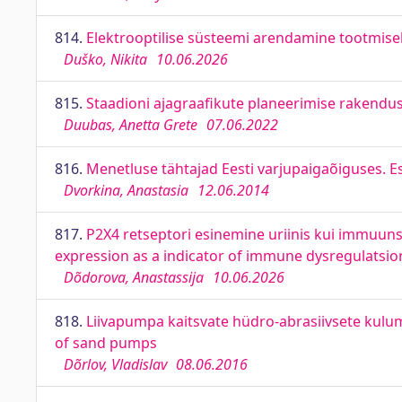
814.
Elektrooptilise süsteemi arendamine tootmise
Duško, Nikita
10.06.2026
815.
Staadioni ajagraafikute planeerimise rakendus
Duubas, Anetta Grete
07.06.2022
816.
Menetluse tähtajad Eesti varjupaigaõiguses. 
Dvorkina, Anastasia
12.06.2014
817.
P2X4 retseptori esinemine uriinis kui immuun
expression as a indicator of immune dysregulatsi
Dõdorova, Anastassija
10.06.2026
818.
Liivapumpa kaitsvate hüdro-abrasiivsete kulum
of sand pumps
Dõrlov, Vladislav
08.06.2016