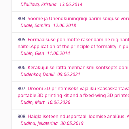
Džalilova, Kristina
13.06.2014
804.
Soome ja Ühendkuningriigi pärimisõiguse võrd
Duale, Samiira
12.06.2018
805.
Formaalsuse põhimõtte rakendamine riigihanke
näitel.Application of the principle of formality in 
Dubin, Glen
11.06.2014
806.
Kerakujulise ratta mehhanismi kontseptsiooni
Dudenkov, Daniil
09.06.2021
807.
Drooni 3D-printimiseks vajaliku kaasaskantava
portable 3D printing kit and a fixed-wing 3D print
Dudin, Mart
10.06.2026
808.
Haigla iseteenindusportaali loomise analüüs. An
Dudina, Jekaterina
30.05.2019