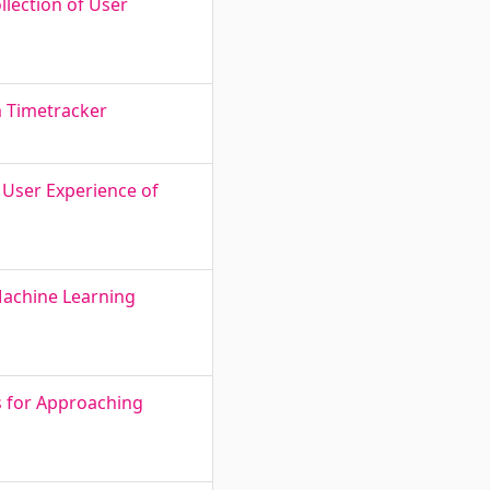
lection of User
m Timetracker
 User Experience of
Machine Learning
s for Approaching