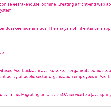
õhise eesrakenduse loomine. Creating a front-end web app
system
 vastendusskeemide analüüs. The analysis of inheritance map
App
itused Aserbaidžaani avaliku sektori organisatsioonide tö
 policy of public sector organization employees in Azerb
üleviimine. Migrating an Oracle SOA Service to a Java Spri