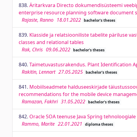
838.
Äritarkvara Directo dokumendisüsteemi veebip
enterprise resource planning software document 
Rajaste, Ranno
18.01.2022
bachelor's theses
839.
Klasside ja relatsiooniliste tabelite päriluse
classes and relational tables
Rak, Chris
09.06.2022
bachelor's theses
840.
Taimetuvastusrakendus. Plant Identification 
Rakitin, Lennart
27.05.2025
bachelor's theses
841.
Mobiilseadmete halduseeskirjade täiustussoov
recommendations for the mobile device management
Ramazan, Fakhri
31.05.2022
bachelor's theses
842.
Oracle SOA teenuse Java Spring tehnoloogiale 
Rammo, Marite
22.01.2021
diploma theses