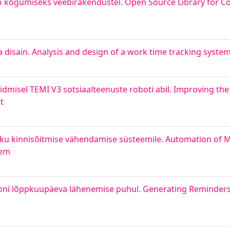
o kogumiseks veebirakendustel. Open Source Library for Col
 disain. Analysis and design of a work time tracking syste
isel TEMI V3 sotsiaalteenuste roboti abil. Improving the
t
ku kinnisõitmise vähendamise süsteemile. Automation of 
tem
oni lõppkuupäeva lähenemise puhul. Generating Reminder