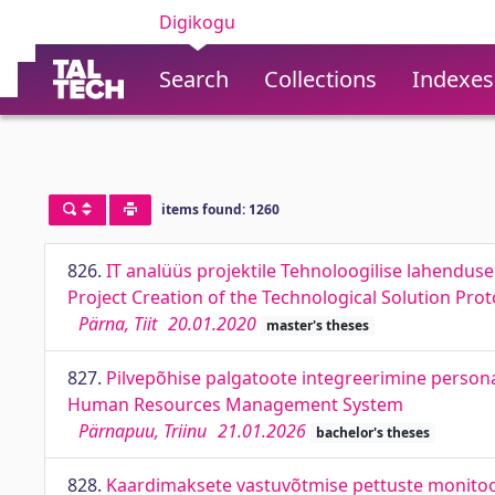
Digikogu
Search
Collections
Indexes
items found: 1260
826.
IT analüüs projektile Tehnoloogilise lahenduse
Project Creation of the Technological Solution Pro
Pärna, Tiit
20.01.2020
master's theses
827.
Pilvepõhise palgatoote integreerimine persona
Human Resources Management System
Pärnapuu, Triinu
21.01.2026
bachelor's theses
828.
Kaardimaksete vastuvõtmise pettuste monitoo