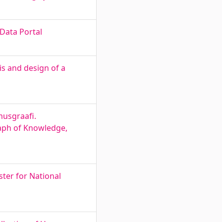
Data Portal
s and design of a
musgraafi.
aph of Knowledge,
ster for National