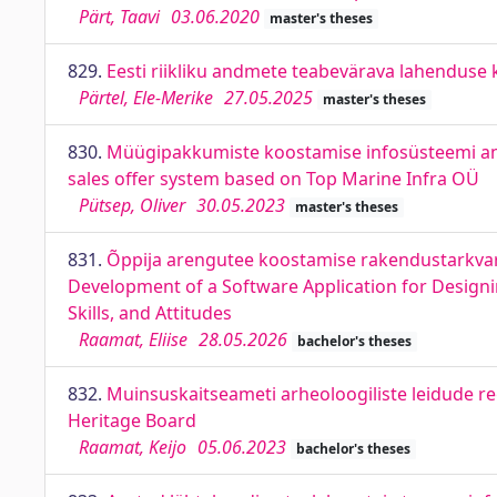
Pärt, Taavi
03.06.2020
master's theses
829.
Eesti riikliku andmete teabevärava lahenduse 
Pärtel, Ele-Merike
27.05.2025
master's theses
830.
Müügipakkumiste koostamise infosüsteemi analü
sales offer system based on Top Marine Infra OÜ
Pütsep, Oliver
30.05.2023
master's theses
831.
Õppija arengutee koostamise rakendustarkvar
Development of a Software Application for Desig
Skills, and Attitudes
Raamat, Eliise
28.05.2026
bachelor's theses
832.
Muinsuskaitseameti arheoloogiliste leidude reg
Heritage Board
Raamat, Keijo
05.06.2023
bachelor's theses