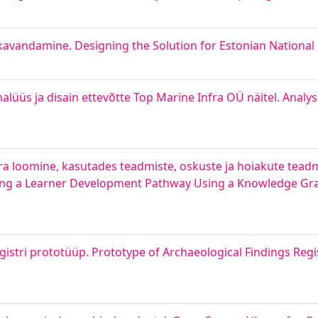
kavandamine. Designing the Solution for Estonian National 
üs ja disain ettevõtte Top Marine Infra OÜ näitel. Analysi
a loomine, kasutades teadmiste, oskuste ja hoiakute tead
ning a Learner Development Pathway Using a Knowledge Gr
istri prototüüp. Prototype of Archaeological Findings Regi