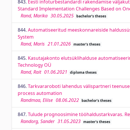
843.
Eesti infoturbestandardi rakendamise väljakuts
Standard Implementation Challenges Based on One
Rand, Marika
30.05.2025
bachelor's theses
844.
Automatiseeritud meeskonnareiside haldussü
System
Rand, Maris
21.01.2026
master's theses
845.
Kasutajakonto elutsüklihalduse automatiseerim
Technology OÜ
Rand, Rait
01.06.2021
diploma theses
846.
Tarkvararoboti lahendus välispartneri teenuse
process automation
Randmaa, Eliise
08.06.2022
bachelor's theses
847.
Tulude prognoosimine tööhaldustarkvaras. Rev
Randorg, Sander
31.05.2023
master's theses