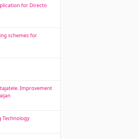
lication for Directo
ping schemes for
ötajatele. Improvement
aijan
ng Technology