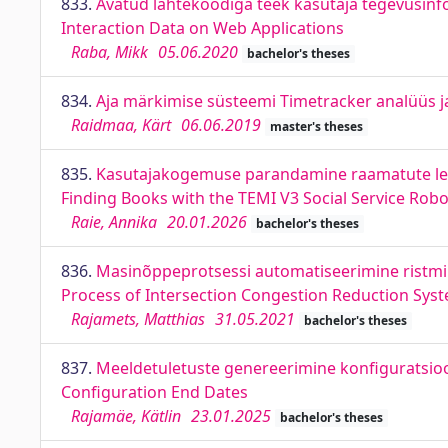
833.
Avatud lähtekoodiga teek kasutaja tegevusinf
Interaction Data on Web Applications
Raba, Mikk
05.06.2020
bachelor's theses
834.
Aja märkimise süsteemi Timetracker analüüs ja
Raidmaa, Kärt
06.06.2019
master's theses
835.
Kasutajakogemuse parandamine raamatute leidm
Finding Books with the TEMI V3 Social Service Robo
Raie, Annika
20.01.2026
bachelor's theses
836.
Masinõppeprotsessi automatiseerimine ristmi
Process of Intersection Congestion Reduction Sys
Rajamets, Matthias
31.05.2021
bachelor's theses
837.
Meeldetuletuste genereerimine konfiguratsio
Configuration End Dates
Rajamäe, Kätlin
23.01.2025
bachelor's theses