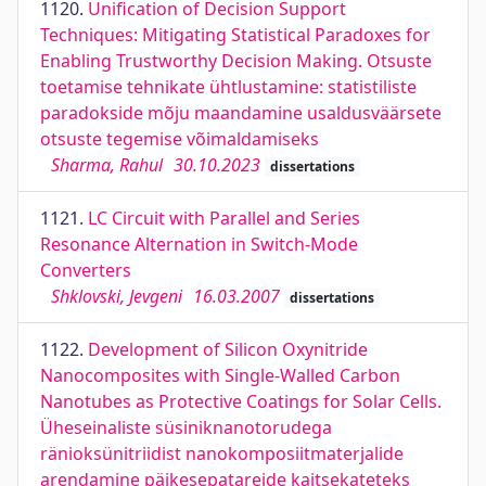
1120.
Uniﬁcation of Decision Support
Techniques: Mitigating Statistical Paradoxes for
Enabling Trustworthy Decision Making. Otsuste
toetamise tehnikate ühtlustamine: statistiliste
paradokside mõju maandamine usaldusväärsete
otsuste tegemise võimaldamiseks
Sharma, Rahul
30.10.2023
dissertations
1121.
LC Circuit with Parallel and Series
Resonance Alternation in Switch-Mode
Converters
Shklovski, Jevgeni
16.03.2007
dissertations
1122.
Development of Silicon Oxynitride
Nanocomposites with Single-Walled Carbon
Nanotubes as Protective Coatings for Solar Cells.
Üheseinaliste süsiniknanotorudega
ränioksünitriidist nanokomposiitmaterjalide
arendamine päikesepatareide kaitsekateteks