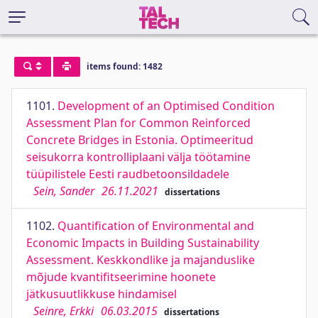
items found: 1482
1101.
Development of an Optimised Condition
Assessment Plan for Common Reinforced
Concrete Bridges in Estonia. Optimeeritud
seisukorra kontrolliplaani välja töötamine
tüüpilistele Eesti raudbetoonsildadele
Sein, Sander
26.11.2021
dissertations
1102.
Quantification of Environmental and
Economic Impacts in Building Sustainability
Assessment. Keskkondlike ja majanduslike
mõjude kvantifitseerimine hoonete
jätkusuutlikkuse hindamisel
Seinre, Erkki
06.03.2015
dissertations