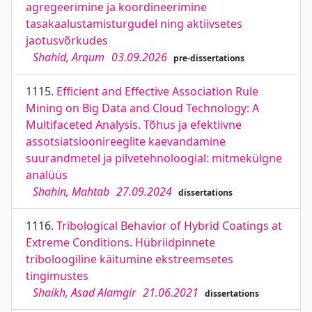
agregeerimine ja koordineerimine
tasakaalustamisturgudel ning aktiivsetes
jaotusvõrkudes
Shahid, Arqum
03.09.2026
pre-dissertations
1115.
Efficient and Effective Association Rule
Mining on Big Data and Cloud Technology: A
Multifaceted Analysis. Tõhus ja efektiivne
assotsiatsioonireeglite kaevandamine
suurandmetel ja pilvetehnoloogial: mitmekülgne
analüüs
Shahin, Mahtab
27.09.2024
dissertations
1116.
Tribological Behavior of Hybrid Coatings at
Extreme Conditions. Hübriidpinnete
triboloogiline käitumine ekstreemsetes
tingimustes
Shaikh, Asad Alamgir
21.06.2021
dissertations