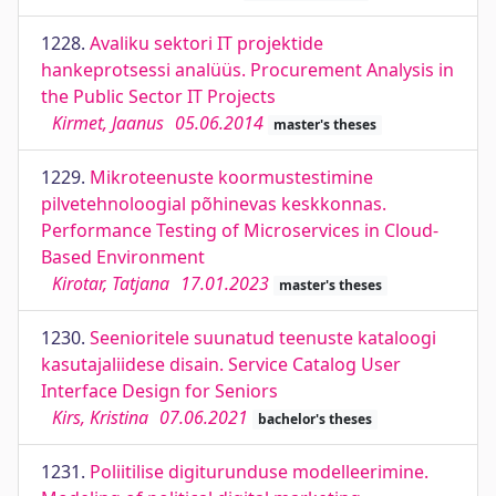
1228.
Avaliku sektori IT projektide
hankeprotsessi analüüs. Procurement Analysis in
the Public Sector IT Projects
Kirmet, Jaanus
05.06.2014
master's theses
1229.
Mikroteenuste koormustestimine
pilvetehnoloogial põhinevas keskkonnas.
Performance Testing of Microservices in Cloud-
Based Environment
Kirotar, Tatjana
17.01.2023
master's theses
1230.
Seenioritele suunatud teenuste kataloogi
kasutajaliidese disain. Service Catalog User
Interface Design for Seniors
Kirs, Kristina
07.06.2021
bachelor's theses
1231.
Poliitilise digiturunduse modelleerimine.