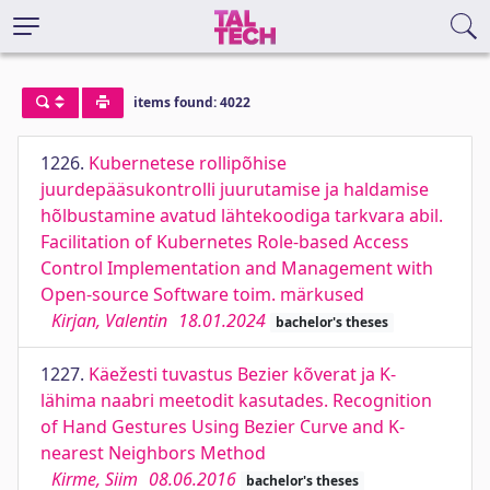
items found: 4022
1226.
Kubernetese rollipõhise
juurdepääsukontrolli juurutamise ja haldamise
hõlbustamine avatud lähtekoodiga tarkvara abil.
Facilitation of Kubernetes Role-based Access
Control Implementation and Management with
Open-source Software toim. märkused
Kirjan, Valentin
18.01.2024
bachelor's theses
1227.
Käežesti tuvastus Bezier kõverat ja K-
lähima naabri meetodit kasutades. Recognition
of Hand Gestures Using Bezier Curve and K-
nearest Neighbors Method
Kirme, Siim
08.06.2016
bachelor's theses