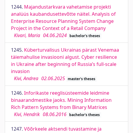
1244.
Majandustarkvara vahetamise projekti
analüüs kaubandusettevõtte näitel. Analysis of
Enterprise Resource Planning System Change
Project in the Context of a Retail Company
Kivari, Maria
04.06.2024
bachelor's theses
1245.
Küberturvalisus Ukrainas pärast Venemaa
täiemahulise invasiooni algust. Cyber resilience
in Ukraine after beginning of Russia’s full-scale
invasion
Kivi, Andrea
02.06.2025
master's theses
1246.
Inforikaste reeglisüsteemide leidmine
binaarandmestike jaoks. Mining Information
Rich Pattern Systems from Binary Matrices
Kivi, Hendrik
08.06.2016
bachelor's theses
1247.
Võõrkeele aktsendi tuvastamine ja