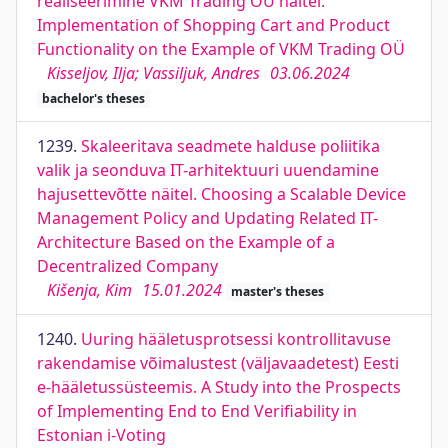
realiseerimine VKM Trading OÜ näitel.
Implementation of Shopping Cart and Product
Functionality on the Example of VKM Trading OÜ
Kisseljov, Ilja; Vassiljuk, Andres
03.06.2024
bachelor's theses
1239.
Skaleeritava seadmete halduse poliitika
valik ja seonduva IT-arhitektuuri uuendamine
hajusettevõtte näitel. Choosing a Scalable Device
Management Policy and Updating Related IT-
Architecture Based on the Example of a
Decentralized Company
Kišenja, Kim
15.01.2024
master's theses
1240.
Uuring hääletusprotsessi kontrollitavuse
rakendamise võimalustest (väljavaadetest) Eesti
e-hääletussüsteemis. A Study into the Prospects
of Implementing End to End Verifiability in
Estonian i-Voting