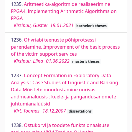
1235.
Aritmeetika-algoritmide realiseerimine
FPGA-l. Implementing Arithmetic Algorithms on
FPGA
Kirsipuu, Gustav
19.01.2021
bachelor's theses
1236.
Ohvriabi teenuste põhiprotsessi
parendamine. Improvement of the basic process
of the victim support services
Kirsipuu, Liina
01.06.2022
master's theses
1237.
Concept Formation in Exploratory Data
Analysis : Case Studies of Linguistic and Banking
Data.Mõistete moodustamine uurivas
andmeanalüüsis : keele- ja pangandusandmete
juhtumianalüüsid
Kirt, Toomas
18.12.2007
dissertations
1238.
Ostukorvi ja toodete funktsionaalsuse