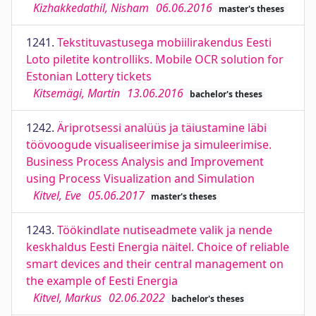
Kizhakkedathil, Nisham
06.06.2016
master's theses
1241.
Tekstituvastusega mobiilirakendus Eesti
Loto piletite kontrolliks. Mobile OCR solution for
Estonian Lottery tickets
Kitsemägi, Martin
13.06.2016
bachelor's theses
1242.
Äriprotsessi analüüs ja täiustamine läbi
töövoogude visualiseerimise ja simuleerimise.
Business Process Analysis and Improvement
using Process Visualization and Simulation
Kitvel, Eve
05.06.2017
master's theses
1243.
Töökindlate nutiseadmete valik ja nende
keskhaldus Eesti Energia näitel. Choice of reliable
smart devices and their central management on
the example of Eesti Energia
Kitvel, Markus
02.06.2022
bachelor's theses