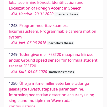
lokaliseerimine kõnest. Identification and
Localization of Foreign Accent in Speech
Kivi, Hendrik
20.01.2020
master's theses
1248.
Programmeeritav kaamera
liikumissüsteem. Programmable camera motion
system
Kivi, Joel
06.06.2016
bachelor's theses
1249.
Tudengivormeli FEST20 maapinna kiiruse
andur. Ground speed sensor for formula student
racecar FEST20
Kivi, Karl
05.06.2020
bachelor's theses
1250.
Ühe ja mitme millimeeterlaineradariga
jalakäijate tuvastustäpsuse parandamine.
Improving pedestrian detection accuracy using
single and multiple mmWave radar
configurations