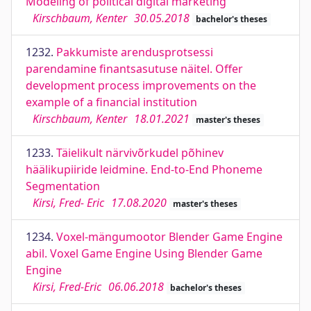
Modeling of political digital marketing
Kirschbaum, Kenter
30.05.2018
bachelor's theses
1232.
Pakkumiste arendusprotsessi
parendamine finantsasutuse näitel. Offer
development process improvements on the
example of a financial institution
Kirschbaum, Kenter
18.01.2021
master's theses
1233.
Täielikult närvivõrkudel põhinev
häälikupiiride leidmine. End-to-End Phoneme
Segmentation
Kirsi, Fred- Eric
17.08.2020
master's theses
1234.
Voxel-mängumootor Blender Game Engine
abil. Voxel Game Engine Using Blender Game
Engine
Kirsi, Fred-Eric
06.06.2018
bachelor's theses