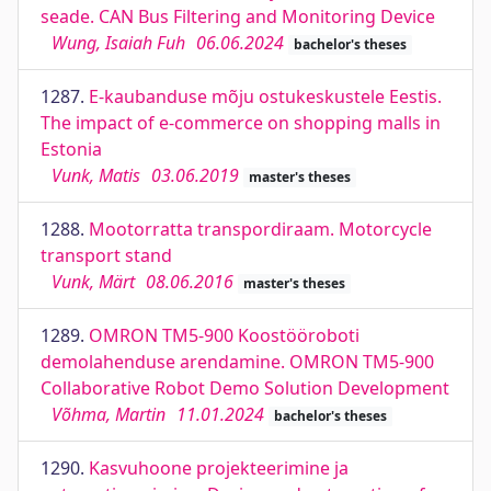
seade. CAN Bus Filtering and Monitoring Device
Wung, Isaiah Fuh
06.06.2024
bachelor's theses
1287.
E-kaubanduse mõju ostukeskustele Eestis.
The impact of e-commerce on shopping malls in
Estonia
Vunk, Matis
03.06.2019
master's theses
1288.
Mootorratta transpordiraam. Motorcycle
transport stand
Vunk, Märt
08.06.2016
master's theses
1289.
OMRON TM5-900 Koostööroboti
demolahenduse arendamine. OMRON TM5-900
Collaborative Robot Demo Solution Development
Võhma, Martin
11.01.2024
bachelor's theses
1290.
Kasvuhoone projekteerimine ja