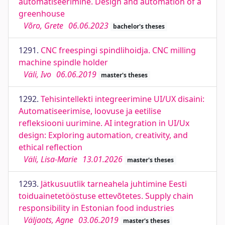
automatiseerimine. Design and automation of a
greenhouse
Võro, Grete
06.06.2023
bachelor's theses
1291.
CNC freespingi spindlihoidja. CNC milling
machine spindle holder
Väli, Ivo
06.06.2019
master's theses
1292.
Tehisintellekti integreerimine UI/UX disaini:
Automatiseerimise, loovuse ja eetilise
refleksiooni uurimine. AI integration in UI/Ux
design: Exploring automation, creativity, and
ethical reflection
Väli, Lisa-Marie
13.01.2026
master's theses
1293.
Jätkusuutlik tarneahela juhtimine Eesti
toiduainetetööstuse ettevõtetes. Supply chain
responsibility in Estonian food industries
Väljaots, Agne
03.06.2019
master's theses