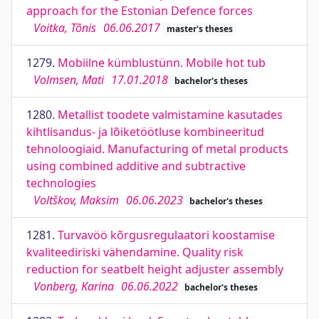
approach for the Estonian Defence forces
Voitka, Tõnis
06.06.2017
master's theses
1279.
Mobiilne kümblustünn. Mobile hot tub
Volmsen, Mati
17.01.2018
bachelor's theses
1280.
Metallist toodete valmistamine kasutades
kihtlisandus- ja lõiketöötluse kombineeritud
tehnoloogiaid. Manufacturing of metal products
using combined additive and subtractive
technologies
Voltškov, Maksim
06.06.2023
bachelor's theses
1281.
Turvavöö kõrgusregulaatori koostamise
kvaliteediriski vähendamine. Quality risk
reduction for seatbelt height adjuster assembly
Vonberg, Karina
06.06.2022
bachelor's theses