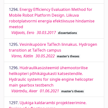
1294.
Energy Efficiency Evaluation Method for
Mobile Robot Platform Design. Liikuva
robotplatvormi energia efektiivsuse hindamise
meetod
Väljaots, Eero
30.03.2017
dissertations
1295.
Vesinikupööre TalTech linnakus. Hydrogen
transition at TalTech campus
Värno, Kätlin
30.05.2022
master's theses
1296.
Hüdraulikasüsteemid ühemootorilise
helikopteri põhikäigukasti katsestendile.
Hydraulic systems for single engine helicopter
main gearbox testbench
Väärtnõu, Aivar
01.06.2021
master's theses
1297.
Ujukiga kaldarambi projekteerimine.