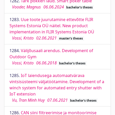
1282.
Tark pokkeri laud. Smart poker table
Vooder, Magnus
06.06.2024
bachelor's theses
1283.
Uue toote juurutamine ettevõtte FLIR
Systems Estonia OÜ näitel. New product
implementation in FLIR Systems Estonia OÜ
Vossi, Kristo
02.06.2021
master's theses
1284.
Välijõusaali arendus. Development of
Outdoor Gym
Vossi, Kristo
06.06.2018
bachelor's theses
1285.
IoT laiendusega automaatvärava
vintsisüsteemi väljatöötamine. Development of a
winch system for automated entry shutter with
IoT extension
Vu, Tran Minh Huy
07.06.2021
bachelor's theses
1286.
CAN siini filtreerimise ja monitoorimise