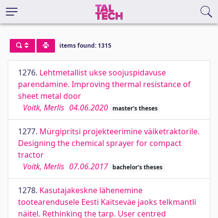
items found: 1315
1276.
Lehtmetallist ukse soojuspidavuse
parendamine. Improving thermal resistance of
sheet metal door
Voitk, Merlis
04.06.2020
master's theses
1277.
Mürgipritsi projekteerimine väiketraktorile.
Designing the chemical sprayer for compact
tractor
Voitk, Merlis
07.06.2017
bachelor's theses
1278.
Kasutajakeskne lähenemine
tootearendusele Eesti Kaitseväe jaoks telkmantli
näitel. Rethinking the tarp. User centred