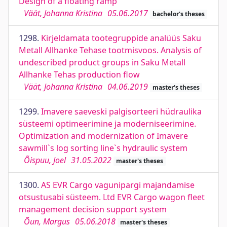
Design of a floating ramp
Väät, Johanna Kristina
05.06.2017
bachelor's theses
1298.
Kirjeldamata tootegruppide analüüs Saku
Metall Allhanke Tehase tootmisvoos. Analysis of
undescribed product groups in Saku Metall
Allhanke Tehas production flow
Väät, Johanna Kristina
04.06.2019
master's theses
1299.
Imavere saeveski palgisorteeri hüdraulika
süsteemi optimeerimine ja moderniseerimine.
Optimization and modernization of Imavere
sawmill`s log sorting line`s hydraulic system
Õispuu, Joel
31.05.2022
master's theses
1300.
AS EVR Cargo vagunipargi majandamise
otsustusabi süsteem. Ltd EVR Cargo wagon fleet
management decision support system
Õun, Margus
05.06.2018
master's theses