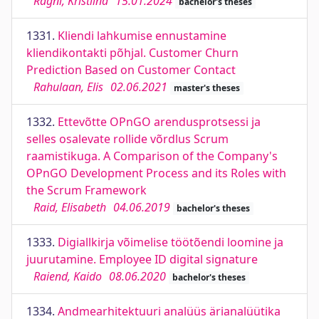
Ragni, Kristiina
15.01.2024
bachelor's theses
1331.
Kliendi lahkumise ennustamine
kliendikontakti põhjal. Customer Churn
Prediction Based on Customer Contact
Rahulaan, Elis
02.06.2021
master's theses
1332.
Ettevõtte OPnGO arendusprotsessi ja
selles osalevate rollide võrdlus Scrum
raamistikuga. A Comparison of the Company's
OPnGO Development Process and its Roles with
the Scrum Framework
Raid, Elisabeth
04.06.2019
bachelor's theses
1333.
Digiallkirja võimelise töötõendi loomine ja
juurutamine. Employee ID digital signature
Raiend, Kaido
08.06.2020
bachelor's theses
1334.
Andmearhitektuuri analüüs ärianalüütika