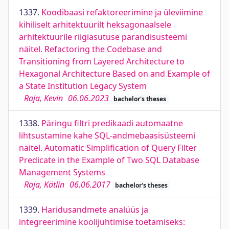
1337.
Koodibaasi refaktoreerimine ja üleviimine
kihiliselt arhitektuurilt heksagonaalsele
arhitektuurile riigiasutuse pärandisüsteemi
näitel. Refactoring the Codebase and
Transitioning from Layered Architecture to
Hexagonal Architecture Based on and Example of
a State Institution Legacy System
Raja, Kevin
06.06.2023
bachelor's theses
1338.
Päringu filtri predikaadi automaatne
lihtsustamine kahe SQL-andmebaasisüsteemi
näitel. Automatic Simplification of Query Filter
Predicate in the Example of Two SQL Database
Management Systems
Raja, Kätlin
06.06.2017
bachelor's theses
1339.
Haridusandmete analüüs ja
integreerimine koolijuhtimise toetamiseks: