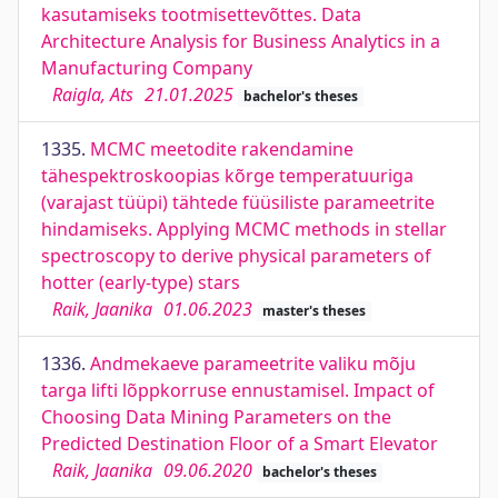
kasutamiseks tootmisettevõttes. Data
Architecture Analysis for Business Analytics in a
Manufacturing Company
Raigla, Ats
21.01.2025
bachelor's theses
1335.
MCMC meetodite rakendamine
tähespektroskoopias kõrge temperatuuriga
(varajast tüüpi) tähtede füüsiliste parameetrite
hindamiseks. Applying MCMC methods in stellar
spectroscopy to derive physical parameters of
hotter (early-type) stars
Raik, Jaanika
01.06.2023
master's theses
1336.
Andmekaeve parameetrite valiku mõju
targa lifti lõppkorruse ennustamisel. Impact of
Choosing Data Mining Parameters on the
Predicted Destination Floor of a Smart Elevator
Raik, Jaanika
09.06.2020
bachelor's theses