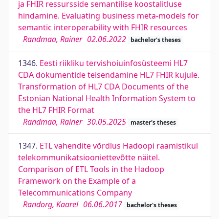
ja FHIR ressursside semantilise koostalitluse
hindamine. Evaluating business meta-models for
semantic interoperability with FHIR resources
Randmaa, Rainer
02.06.2022
bachelor's theses
1346.
Eesti riikliku tervishoiuinfosüsteemi HL7
CDA dokumentide teisendamine HL7 FHIR kujule.
Transformation of HL7 CDA Documents of the
Estonian National Health Information System to
the HL7 FHIR Format
Randmaa, Rainer
30.05.2025
master's theses
1347.
ETL vahendite võrdlus Hadoopi raamistikul
telekommunikatsiooniettevõtte näitel.
Comparison of ETL Tools in the Hadoop
Framework on the Example of a
Telecommunications Company
Randorg, Kaarel
06.06.2017
bachelor's theses