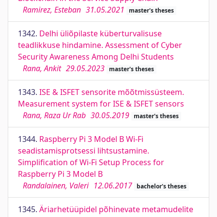
Ramirez, Esteban
31.05.2021
master's theses
1342.
Delhi üliõpilaste küberturvalisuse
teadlikkuse hindamine. Assessment of Cyber
Security Awareness Among Delhi Students
Rana, Ankit
29.05.2023
master's theses
1343.
ISE & ISFET sensorite mõõtmissüsteem.
Measurement system for ISE & ISFET sensors
Rana, Raza Ur Rab
30.05.2019
master's theses
1344.
Raspberry Pi 3 Model B Wi-Fi
seadistamisprotsessi lihtsustamine.
Simplification of Wi-Fi Setup Process for
Raspberry Pi 3 Model B
Randalainen, Valeri
12.06.2017
bachelor's theses
1345.
Äriarhetüüpidel põhinevate metamudelite