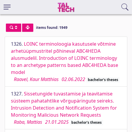
items found: 1949
1326.
LOINC terminoloogia kasutusele võtmine
arhetüüpmustritel põhineval ABC4HEDA
alusmudelil. Introduction of LOINC terminology
to an archetype patterns based ABC4HEDA base
model
Raavel, Kaur Matthias
02.06.2022
bachelor's theses
1327.
Sissetungide tuvastamise ja teavitamise
süsteem pahatahtlike võrgupäringute seireks.
Intrusion Detection and Notification System for
Monitoring Malicious Network Requests
Raba, Mattias
21.01.2025
bachelor's theses