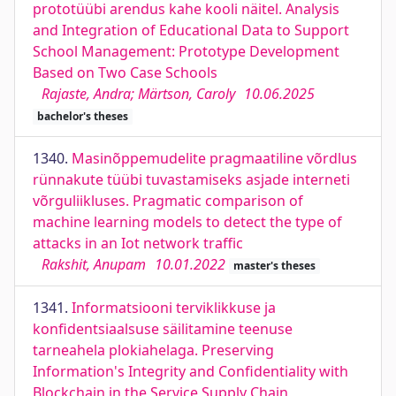
prototüübi arendus kahe kooli näitel. Analysis
and Integration of Educational Data to Support
School Management: Prototype Development
Based on Two Case Schools
Rajaste, Andra; Märtson, Caroly
10.06.2025
bachelor's theses
1340.
Masinõppemudelite pragmaatiline võrdlus
rünnakute tüübi tuvastamiseks asjade interneti
võrguliikluses. Pragmatic comparison of
machine learning models to detect the type of
attacks in an Iot network traffic
Rakshit, Anupam
10.01.2022
master's theses
1341.
Informatsiooni terviklikkuse ja
konfidentsiaalsuse säilitamine teenuse
tarneahela plokiahelaga. Preserving
Information's Integrity and Confidentiality with
Blockchain in the Service Supply Chain