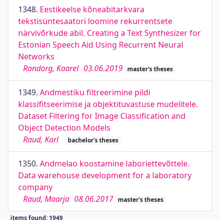
1348.
Eestikeelse kõneabitarkvara
tekstisüntesaatori loomine rekurrentsete
närvivõrkude abil. Creating a Text Synthesizer for
Estonian Speech Aid Using Recurrent Neural
Networks
Randorg, Kaarel
03.06.2019
master's theses
1349.
Andmestiku filtreerimine pildi
klassifitseerimise ja objektituvastuse mudelitele.
Dataset Filtering for Image Classification and
Object Detection Models
Raud, Karl
bachelor's theses
1350.
Andmelao koostamine laboriettevõttele.
Data warehouse development for a laboratory
company
Raud, Maarja
08.06.2017
master's theses
items found: 1949