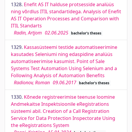
1328.
Enefit AS IT halduse protsesside analüüs
ning võrdlus ITIL standartidega. Analysis of Enefit
AS IT Operation Processes and Comparison with
ITIL Standarts
Radin, Artjom
02.06.2025
bachelor's theses
1329.
Kassasüsteemi testide automatiseerimine
kasutades Seleniumi ning edaspidine analüüs
automatiseerimise kasumist. Point of Sale
Systems Test Automation Using Selenium and a
Following Analysis of Automation Benefits
Radionov, Roman
09.06.2017
bachelor's theses
1330.
Kõnede registreerimise teenuse loomine
Andmekaitse Inspektsioonile eRegistrations
süsteemi abil. Creation of a Call Registration
Service for Data Protection Inspectorate Using
the eRegistrations System