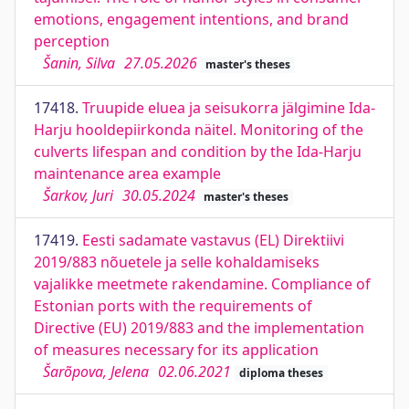
emotions, engagement intentions, and brand
perception
Šanin, Silva
27.05.2026
master's theses
17418.
Truupide eluea ja seisukorra jälgimine Ida-
Harju hooldepiirkonda näitel. Monitoring of the
culverts lifespan and condition by the Ida-Harju
maintenance area example
Šarkov, Juri
30.05.2024
master's theses
17419.
Eesti sadamate vastavus (EL) Direktiivi
2019/883 nõuetele ja selle kohaldamiseks
vajalikke meetmete rakendamine. Compliance of
Estonian ports with the requirements of
Directive (EU) 2019/883 and the implementation
of measures necessary for its application
Šarõpova, Jelena
02.06.2021
diploma theses