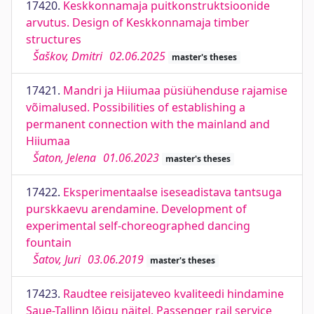
17420.
Keskkonnamaja puitkonstruktsioonide
arvutus. Design of Keskkonnamaja timber
structures
Šaškov, Dmitri
02.06.2025
master's theses
17421.
Mandri ja Hiiumaa püsiühenduse rajamise
võimalused. Possibilities of establishing a
permanent connection with the mainland and
Hiiumaa
Šaton, Jelena
01.06.2023
master's theses
17422.
Eksperimentaalse iseseadistava tantsuga
purskkaevu arendamine. Development of
experimental self-choreographed dancing
fountain
Šatov, Juri
03.06.2019
master's theses
17423.
Raudtee reisijateveo kvaliteedi hindamine
Saue-Tallinn lõigu näitel. Passenger rail service