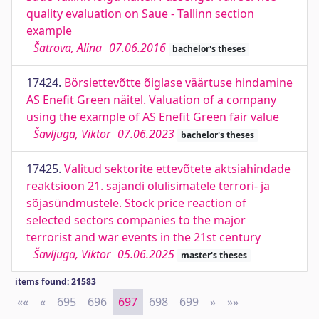
quality evaluation on Saue - Tallinn section
example
Šatrova, Alina
07.06.2016
bachelor's theses
17424.
Börsiettevõtte õiglase väärtuse hindamine
AS Enefit Green näitel. Valuation of a company
using the example of AS Enefit Green fair value
Šavljuga, Viktor
07.06.2023
bachelor's theses
17425.
Valitud sektorite ettevõtete aktsiahindade
reaktsioon 21. sajandi olulisimatele terrori- ja
sõjasündmustele. Stock price reaction of
selected sectors companies to the major
terrorist and war events in the 21st century
Šavljuga, Viktor
05.06.2025
master's theses
items found: 21583
««
First
«
Previous
695
696
697
698
699
»
Next
»»
Last