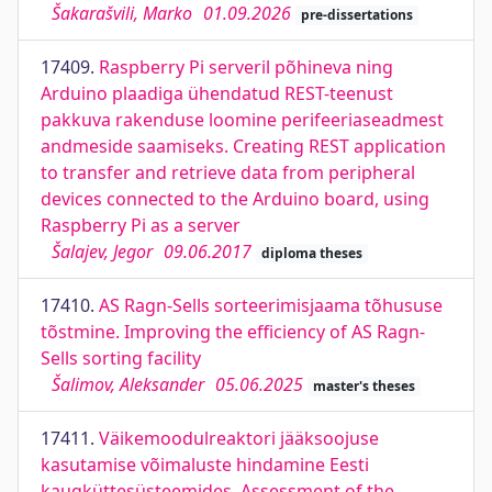
Šakarašvili, Marko
01.09.2026
pre-dissertations
17409.
Raspberry Pi serveril põhineva ning
Arduino plaadiga ühendatud REST-teenust
pakkuva rakenduse loomine perifeeriaseadmest
andmeside saamiseks. Creating REST application
to transfer and retrieve data from peripheral
devices connected to the Arduino board, using
Raspberry Pi as a server
Šalajev, Jegor
09.06.2017
diploma theses
17410.
AS Ragn-Sells sorteerimisjaama tõhususe
tõstmine. Improving the efficiency of AS Ragn-
Sells sorting facility
Šalimov, Aleksander
05.06.2025
master's theses
17411.
Väikemoodulreaktori jääksoojuse
kasutamise võimaluste hindamine Eesti
kaugküttesüsteemides. Assessment of the