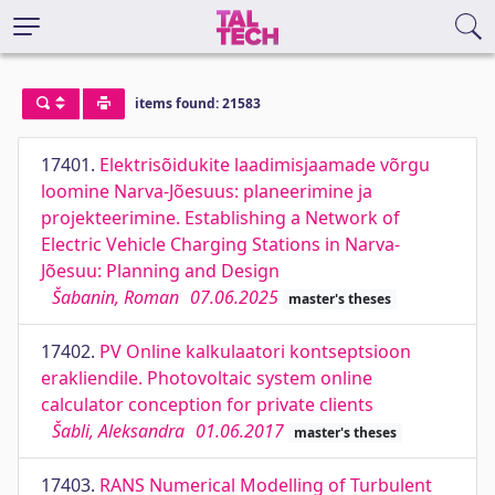
items found: 21583
17401.
Elektrisõidukite laadimisjaamade võrgu
loomine Narva-Jõesuus: planeerimine ja
projekteerimine. Establishing a Network of
Electric Vehicle Charging Stations in Narva-
Jõesuu: Planning and Design
Šabanin, Roman
07.06.2025
master's theses
17402.
PV Online kalkulaatori kontseptsioon
erakliendile. Photovoltaic system online
calculator conception for private clients
Šabli, Aleksandra
01.06.2017
master's theses
17403.
RANS Numerical Modelling of Turbulent