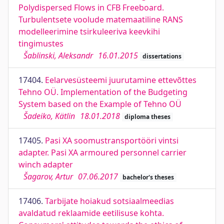
Polydispersed Flows in CFB Freeboard.
Turbulentsete voolude matemaatiline RANS
modelleerimine tsirkuleeriva keevkihi
tingimustes
Šablinski, Aleksandr
16.01.2015
dissertations
17404.
Eelarvesüsteemi juurutamine ettevõttes
Tehno OÜ. Implementation of the Budgeting
System based on the Example of Tehno OÜ
Šadeiko, Kätlin
18.01.2018
diploma theses
17405.
Pasi XA soomustransportööri vintsi
adapter. Pasi XA armoured personnel carrier
winch adapter
Šagarov, Artur
07.06.2017
bachelor's theses
17406.
Tarbijate hoiakud sotsiaalmeedias
avaldatud reklaamide eetilisuse kohta.