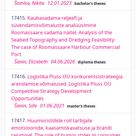
Šamlov, Nikita
12.01.2023
bachelor's theses
17415.
Kaubasadama reljeefi ja
süvendamisvõimaluste analüüsimine
Roomassaare sadama näitel. Analysis of the
Seabed Topography and Dredging Feasibility:
The case of Roomassaare Harbour Commercial
Port
Šanin, Elizabeth
04.06.2026
diploma theses
17416.
Logistika Pluss OÜ konkurentsistrateegia
arendamise võimalused. Logistika Pluss OÜ
Competitive Strategy Development
Opportunities
Šanin, Sille
01.06.2021
master's theses
17417.
Huumoristiilide roll tarbijate
emotsioonide, kaasamiskavatsuse ja brändi
tajumisel. The role of humor styles in consumer