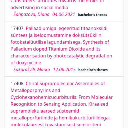
Consumers' attitudes towards the ethics of
advertising in social media
Šahpazova, Diana
04.06.2021
bachelor's theses
17407.
Pallaadiumiga legeeritud titaanoksiidi
süntees ja iseloomustamine doksütsükliini
fotokatalüütilise lagundamisega. Synthesis of
Palladium doped Titanium Dioxide and its
characterisation by photocatalytic degradation
of doxycycline
Šakarašvili, Marko
12.06.2015
bachelor's theses
17408.
Chiral Supramolecular Assemblies of
Metalloporphyrins and
Cyclohexanohemicucurbiturils: From Molecular
Recognition to Sensing Application. Kiraalsed
supramolekulaarsed süsteemid
metalloporfüriinide ja hemikukurbituriilidega:
molekulaarsest tuvastamisest sensoriteni