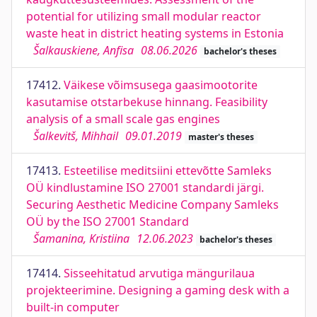
potential for utilizing small modular reactor
waste heat in district heating systems in Estonia
Šalkauskiene, Anfisa
08.06.2026
bachelor's theses
17412.
Väikese võimsusega gaasimootorite
kasutamise otstarbekuse hinnang. Feasibility
analysis of a small scale gas engines
Šalkevitš, Mihhail
09.01.2019
master's theses
17413.
Esteetilise meditsiini ettevõtte Samleks
OÜ kindlustamine ISO 27001 standardi järgi.
Securing Aesthetic Medicine Company Samleks
OÜ by the ISO 27001 Standard
Šamanina, Kristiina
12.06.2023
bachelor's theses
17414.
Sisseehitatud arvutiga mängurilaua
projekteerimine. Designing a gaming desk with a
built-in computer