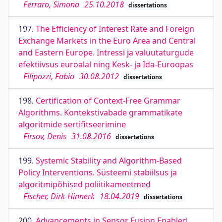
Ferraro, Simona
25.10.2018
dissertations
197.
The Efficiency of Interest Rate and Foreign
Exchange Markets in the Euro Area and Central
and Eastern Europe. Intressi ja valuutaturgude
efektiivsus euroalal ning Kesk- ja Ida-Euroopas
Filipozzi, Fabio
30.08.2012
dissertations
198.
Certification of Context-Free Grammar
Algorithms. Kontekstivabade grammatikate
algoritmide sertifitseerimine
Firsov, Denis
31.08.2016
dissertations
199.
Systemic Stability and Algorithm-Based
Policy Interventions. Süsteemi stabiilsus ja
algoritmipõhised poliitikameetmed
Fischer, Dirk-Hinnerk
18.04.2019
dissertations
200.
Advancements in Sensor Fusion Enabled