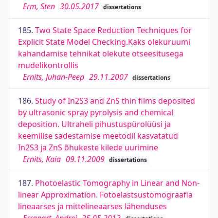
Erm, Sten
30.05.2017
dissertations
185.
Two State Space Reduction Techniques for
Explicit State Model Checking.Kaks olekuruumi
kahandamise tehnikat olekute otseesitusega
mudelikontrollis
Ernits, Juhan-Peep
29.11.2007
dissertations
186.
Study of In2S3 and ZnS thin films deposited
by ultrasonic spray pyrolysis and chemical
deposition. Ultraheli pihustuspürolüüsi ja
keemilise sadestamise meetodil kasvatatud
In2S3 ja ZnS õhukeste kilede uurimine
Ernits, Kaia
09.11.2009
dissertations
187.
Photoelastic Tomography in Linear and Non-
linear Approximation. Fotoelastsustomograafia
lineaarses ja mittelineaarses lähenduses