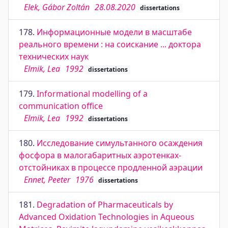
Elek, Gábor Zoltán
28.08.2020
dissertations
178.
Информационные модели в масштабе
реального времени : на соискание ... доктора
технических наук
Elmik, Lea
1992
dissertations
179.
Informational modelling of a
communication office
Elmik, Lea
1992
dissertations
180.
Исследование симультанного осаждения
фосфора в малогабаритных аэротенках-
отстойниках в процессе продленной аэрации
Ennet, Peeter
1976
dissertations
181.
Degradation of Pharmaceuticals by
Advanced Oxidation Technologies in Aqueous