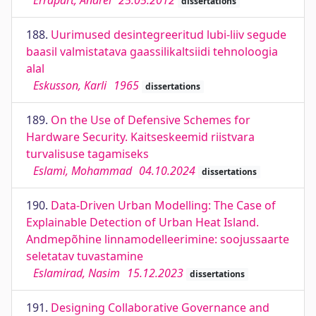
Errapart, Andrei
25.05.2012
dissertations
188.
Uurimused desintegreeritud lubi-liiv segude
baasil valmistatava gaassilikaltsiidi tehnoloogia
alal
Eskusson, Karli
1965
dissertations
189.
On the Use of Defensive Schemes for
Hardware Security. Kaitseskeemid riistvara
turvalisuse tagamiseks
Eslami, Mohammad
04.10.2024
dissertations
190.
Data-Driven Urban Modelling: The Case of
Explainable Detection of Urban Heat Island.
Andmepõhine linnamodelleerimine: soojussaarte
seletatav tuvastamine
Eslamirad, Nasim
15.12.2023
dissertations
191.
Designing Collaborative Governance and