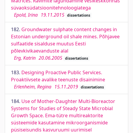
Matrices. Ravimite lagundamine vesikeskkonnas
süvaoksüdatsioonitehnoloogiatega
Epold, Irina
19.11.2015
dissertations
182.
Groundwater sulphate content changes in
Estonian underground oil shale mines. Põhjavee
sulfaatide sisalduse muutus Eesti
põlevkivikaevanduste alal
Erg, Katrin
20.06.2005
dissertations
183.
Designing Proactive Public Services.
Proaktiivsete avalike teenuste disainimine
Erlenheim, Regina
15.11.2019
dissertations
184.
Use of Mother-Daughter Multi-Bioreactor
Systems for Studies of Steady State Microbial
Growth Space. Ema-tütre multireaktorite
süsteemide kasutamine mikroorganismide
püsiseisundis kasvuruumi uurimisel