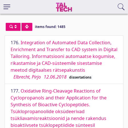
items found: 1485
176.
Integration of Automated Data Collection,
Enrichment and Transfer to CAD system in Digital
Tailoring. Informatsiooni automaatse kogumise,
rikastamise ja CAD-süsteemile sisestamise
meetod digitaalses rätsepakunstis
Elbrecht, Pirjo
12.06.2018
dissertations
177.
Oxidative Ring-Cleavage Reactions of
Cyclopropanols and their Application for the
Synthesis of Bioactive Cyclopeptides.
Tsüklopropanoolide oksüdeerivad
tsükliavamisreaktsioonid ja nende rakendus
bioaktiivsete tsüklopeptiidide sünteesil