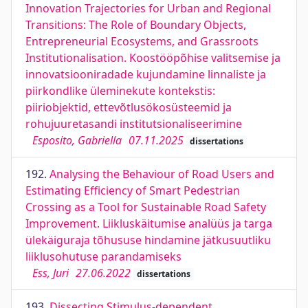
Innovation Trajectories for Urban and Regional
Transitions: The Role of Boundary Objects,
Entrepreneurial Ecosystems, and Grassroots
Institutionalisation. Koostööpõhise valitsemise ja
innovatsiooniradade kujundamine linnaliste ja
piirkondlike üleminekute kontekstis:
piiriobjektid, ettevõtlusökosüsteemid ja
rohujuuretasandi institutsionaliseerimine
Esposito, Gabriella
07.11.2025
dissertations
192.
Analysing the Behaviour of Road Users and
Estimating Efficiency of Smart Pedestrian
Crossing as a Tool for Sustainable Road Safety
Improvement. Liikluskäitumise analüüs ja targa
ülekäiguraja tõhususe hindamine jätkusuutliku
liiklusohutuse parandamiseks
Ess, Juri
27.06.2022
dissertations
193.
Dissecting Stimulus-dependent