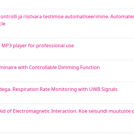
trolli ja riistvara testimise automatiseerimine. Automate
cle
MP3 player for professional use
uminaire with Controllable Dimming Function
ega. Respiration Rate Monitoring with UWB Signals
 Aid of Electromagnetic Interaction. Koe seisundi muutuste