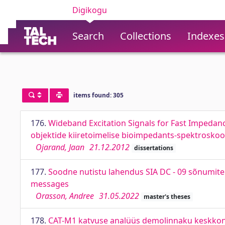
Digikogu
Search
Collections
Indexes
items found: 305
176.
Wideband Excitation Signals for Fast Impedance
objektide kiiretoimelise bioimpedants-spektroskoo
Ojarand, Jaan
21.12.2012
dissertations
177.
Soodne nutistu lahendus SIA DC - 09 sõnumite s
messages
Orasson, Andree
31.05.2022
master's theses
178.
CAT-M1 katvuse analüüs demolinnaku keskko