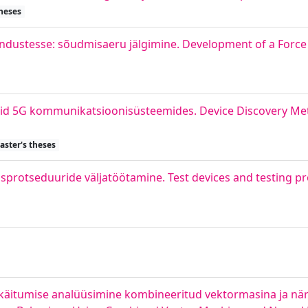
heses
ndustesse: sõudmisaeru jälgimine. Development of a Force 
id 5G kommunikatsioonisüsteemides. Device Discovery Me
aster's theses
isprotseduuride väljatöötamine. Test devices and testing 
käitumise analüüsimine kombineeritud vektormasina ja närv