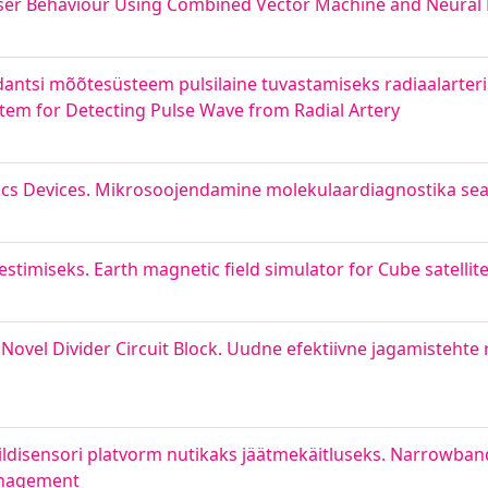
ser Behaviour Using Combined Vector Machine and Neural
dantsi mõõtesüsteem pulsilaine tuvastamiseks radiaalarter
em for Detecting Pulse Wave from Radial Artery
ics Devices. Mikrosoojendamine molekulaardiagnostika sea
estimiseks. Earth magnetic field simulator for Cube satelli
Novel Divider Circuit Block. Uudne efektiivne jagamistehte r
 pildisensori platvorm nutikaks jäätmekäitluseks. Narrowban
anagement