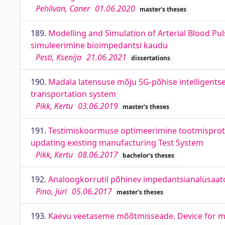
Pehlivan, Caner
01.06.2020
master's theses
189.
Modelling and Simulation of Arterial Blood Pul
simuleerimine bioimpedantsi kaudu
Pesti, Ksenija
21.06.2021
dissertations
190.
Madala latensuse mõju 5G-põhise intelligentse
transportation system
Pikk, Kertu
03.06.2019
master's theses
191.
Testimiskoormuse optimeerimine tootmisprotse
updating existing manufacturing Test System
Pikk, Kertu
08.06.2017
bachelor's theses
192.
Analoogkorrutil põhinev impedantsianalüsaato
Pino, Jüri
05.06.2017
master's theses
193.
Kaevu veetaseme mõõtmisseade. Device for mea