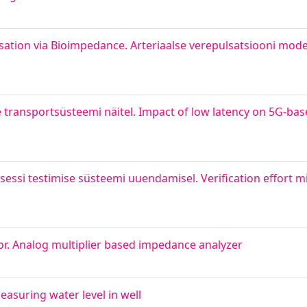
sation via Bioimpedance. Arteriaalse verepulsatsiooni mode
 transportsüsteemi näitel. Impact of low latency on 5G-base
ssi testimise süsteemi uuendamisel. Verification effort 
r. Analog multiplier based impedance analyzer
suring water level in well