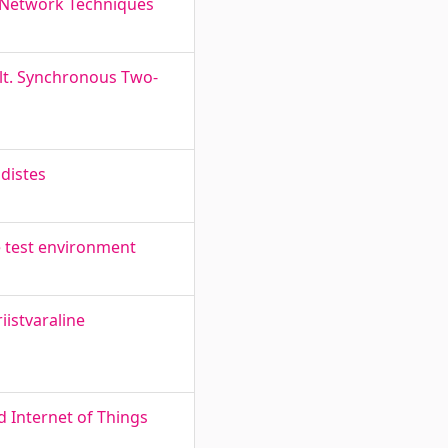
 Network Techniques
ilt. Synchronous Two-
distes
te test environment
iistvaraline
d Internet of Things