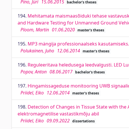
Pino, Jüri
15.06.2015
bachelor's theses
194.
Mehitamata maismaasõiduki tehase vastavuskon
and Hardware Testing for Unmanned Ground Vehi
Ploom, Martin
01.06.2020
master's theses
195.
MP3 mängija professionaalseks kasutamiseks. 
Polukainen, Juho
12.06.2014
master's theses
196.
Reguleeritava heledusega leedvalgusti. LED L
Popov, Anton
08.06.2017
bachelor's theses
197.
Hingamissageduse monitooring UWB signaalid
Priidel, Eiko
12.06.2014
master's theses
198.
Detection of Changes in Tissue State with the
elektromagnetilise vastastikmõju abil
Priidel, Eiko
09.09.2022
dissertations