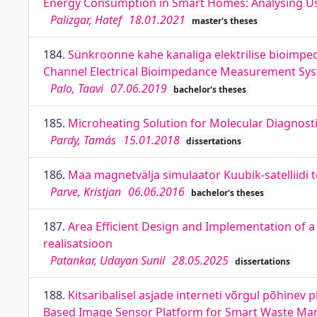
Energy Consumption in Smart Homes: Analysing U
Palizgar, Hatef
18.01.2021
master's theses
184.
Sünkroonne kahe kanaliga elektrilise bioimpe
Channel Electrical Bioimpedance Measurement Syst
Palo, Taavi
07.06.2019
bachelor's theses
185.
Microheating Solution for Molecular Diagnost
Pardy, Tamás
15.01.2018
dissertations
186.
Maa magnetvälja simulaator Kuubik-satelliidi t
Parve, Kristjan
06.06.2016
bachelor's theses
187.
Area Efficient Design and Implementation of a 
realisatsioon
Patankar, Udayan Sunil
28.05.2025
dissertations
188.
Kitsaribalisel asjade interneti võrgul põhinev
Based Image Sensor Platform for Smart Waste M