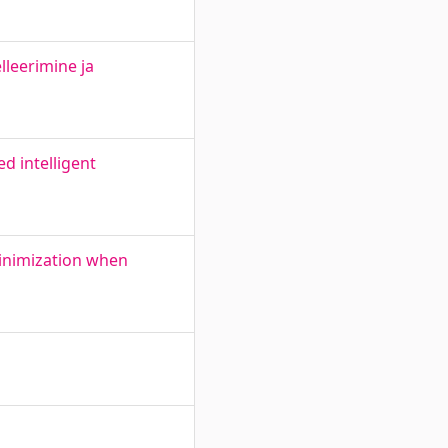
lleerimine ja
d intelligent
minimization when