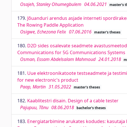
Osajeh, Stanley Ohumegbulem
04.06.2021
master's t
179.
Jõuanduri arendus asjade interneti spordirake
The Rowing Paddle Application
Osigwe, Echezona Felix
07.06.2016
master's theses
180.
D2D sides osalevate seadmete avastusmeetod
Communications for 5G Communications Systems
Osman, Essam Abdelsalam Mahmoud
24.01.2018
m
181.
Uue elektroonikatoote testseadmete ja testim
for new electronic's product
Paap, Martin
31.05.2022
master's theses
182.
Kaablitestri disain. Design of a cable tester
Pajupuu, Tõnu
08.06.2018
bachelor's theses
183.
Energiatarbimine arukates kodudes: kasutaja 