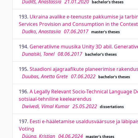
Duditš, Anastassia
21.01.2020
bachelor's theses
193.
Ukraina avalike e-teenuste pakkumise ja tarbim
Services Provision and Consumption in the Contex
Dudko, Anastasiia
07.06.2017
master's theses
194.
Generatiivne muusika Unity 3D abil. Generativ
Dunaiski, Tanel
08.06.2017
bachelor's theses
195.
Staadioni ajagraafikute planeerimise rakendus
Duubas, Anetta Grete
07.06.2022
bachelor's theses
196.
A Legally Relevant Socio-Technical Language D
sotsiaal-tehniline keelearendus
Dwivedi, Vimal Kumar
25.05.2022
dissertations
197.
Eesti e-hääletamise usaldusväärsuse ja läbipai
Voting
Düüna, Kristjan
04.06.2024
master's theses