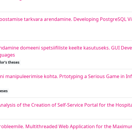
koostamise tarkvara arendamine. Developing PostgreSQL V
ndamine domeeni spetsiifiliste keelte kasutuseks. GUI Deve
nguages
or's theses
 manipuleerimise kohta. Prtotyping a Serious Game in In
heses
alysis of the Creation of Self-Service Portal for the Hospita
probleemile. Multithreaded Web Application for the Maxim