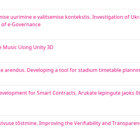
ise uurimine e-valitsemise kontekstis. Investigation of Ukra
t of e-Governance
e Music Using Unity 3D
e arendus. Developing a tool for stadium timetable planni
evelopment for Smart Contracts. Arukate lepingute jaoks õ
stvuse tõstmine. Improving the Verifiability and Transparen