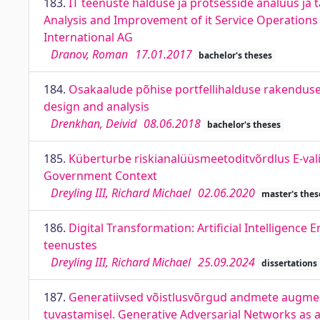
183.
IT teenuste halduse ja protsesside analüüs ja
Analysis and Improvement of it Service Operation
International AG
Dranov, Roman
17.01.2017
bachelor's theses
184.
Osakaalude põhise portfellihalduse rakendus
design and analysis
Drenkhan, Deivid
08.06.2018
bachelor's theses
185.
Küberturbe riskianalüüsmeetoditvõrdlus E-vali
Government Context
Dreyling III, Richard Michael
02.06.2020
master's thes
186.
Digital Transformation: Artiﬁcial Intelligence E
teenustes
Dreyling III, Richard Michael
25.09.2024
dissertations
187.
Generatiivsed võistlusvõrgud andmete augmen
tuvastamisel. Generative Adversarial Networks as