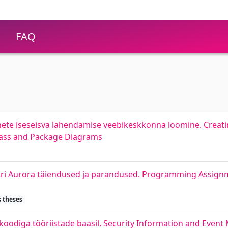
FAQ
nnete iseseisva lahendamise veebikeskkonna loomine. Crea
Class and Package Diagrams
tri Aurora täiendused ja parandused. Programming Assi
s theses
koodiga tööriistade baasil. Security Information and Eve