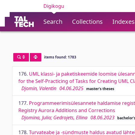
Digikogu
Search
Collections
Indexes
items found: 1783
176.
UML klassi- ja paketiskeemide loomise ülesa
for the Self-Practicing of Tasks for Creating UML 
Djomin, Valentin
04.06.2025
master's theses
177.
Programmeerimisülesannete haldamise regis
Registry Aurora Additions and Corrections
Djomina, Julia; Gedrojets, Ellina
08.06.2023
bachelor'
178.
Turvateabe ja -sündmuste haldus avatud lähte