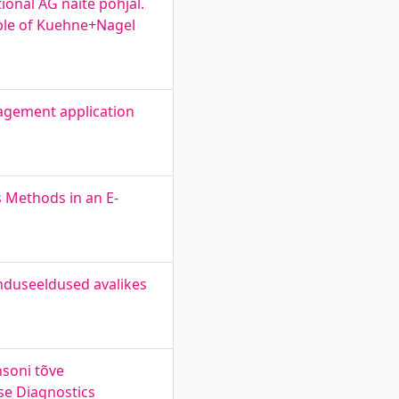
ional AG näite põhjal.
mple of Kuehne+Nagel
agement application
s Methods in an E-
kenduseeldused avalikes
soni tõve
se Diagnostics