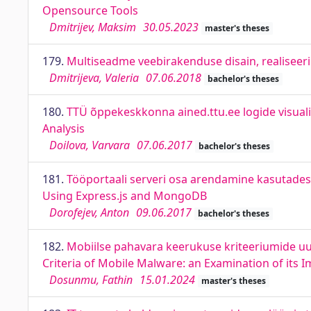
Opensource Tools
Dmitrijev, Maksim
30.05.2023
master's theses
179.
Multiseadme veebirakenduse disain, realiseeri
Dmitrijeva, Valeria
07.06.2018
bachelor's theses
180.
TTÜ õppekeskkonna ained.ttu.ee logide visuali
Analysis
Doilova, Varvara
07.06.2017
bachelor's theses
181.
Tööportaali serveri osa arendamine kasutades
Using Express.js and MongoDB
Dorofejev, Anton
09.06.2017
bachelor's theses
182.
Mobiilse pahavara keerukuse kriteeriumide uur
Criteria of Mobile Malware: an Examination of its 
Dosunmu, Fathin
15.01.2024
master's theses