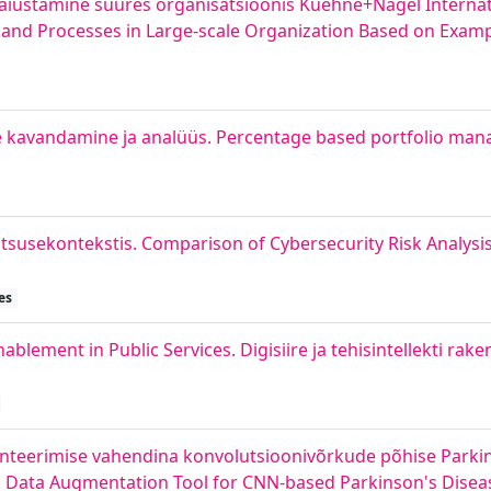
 täiustamine suures organisatsioonis Kuehne+Nagel Internat
s and Processes in Large-scale Organization Based on Exa
e kavandamine ja analüüs. Percentage based portfolio man
tsusekontekstis. Comparison of Cybersecurity Risk Analysi
es
nablement in Public Services. Digisiire ja tehisintellekti ra
teerimise vahendina konvolutsioonivõrkude põhise Parkin
 a Data Augmentation Tool for CNN-based Parkinson's Disea