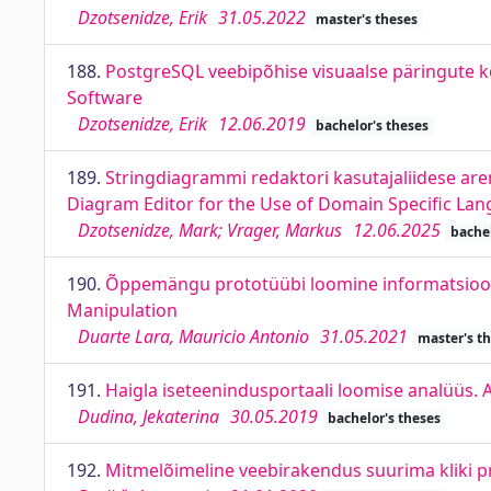
Dzotsenidze, Erik
31.05.2022
master's theses
188.
PostgreSQL veebipõhise visuaalse päringute 
Software
Dzotsenidze, Erik
12.06.2019
bachelor's theses
189.
Stringdiagrammi redaktori kasutajaliidese are
Diagram Editor for the Use of Domain Specific La
Dzotsenidze, Mark; Vrager, Markus
12.06.2025
bachel
190.
Õppemängu prototüübi loomine informatsiooni
Manipulation
Duarte Lara, Mauricio Antonio
31.05.2021
master's t
191.
Haigla iseteenindusportaali loomise analüüs. An
Dudina, Jekaterina
30.05.2019
bachelor's theses
192.
Mitmelõimeline veebirakendus suurima kliki 