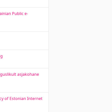
inian Public e-
ng
iguslikult asjakohane
cy of Estonian Internet