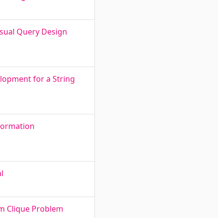
isual Query Design
lopment for a String
formation
l
um Clique Problem