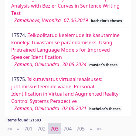
Analysis with Bezier Curves in Sentence Writing
Test
Zamakhova, Veronika
07.06.2019
bachelor's theses
17574.
Eelkoolitatud keelemudelite kasutamine
kõneleja tuvastamise parandamiseks. Using
Pretrained Language Models for Improved
Speaker Identification
Zamana, Oleksandra
30.05.2024
master's theses
17575.
Isikutuvastus virtuaalreaalsuses:
juhtimissüsteemide vaade. Personal
Identification in Virtual and Augmented Reality:
Control Systems Perspective
Zamana, Oleksandra
02.06.2021
bachelor's theses
items found: 21583
««
First
«
Previous
701
702
703
704
705
»
Next
»»
Last