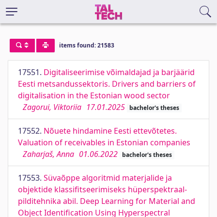
items found: 21583
17551.
Digitaliseerimise võimaldajad ja barjäärid
Eesti metsandussektoris. Drivers and barriers of
digitalisation in the Estonian wood sector
Zagorui, Viktoriia
17.01.2025
bachelor's theses
17552.
Nõuete hindamine Eesti ettevõtetes.
Valuation of receivables in Estonian companies
Zaharjaš, Anna
01.06.2022
bachelor's theses
17553.
Süvaõppe algoritmid materjalide ja
objektide klassifitseerimiseks hüperspektraal-
pilditehnika abil. Deep Learning for Material and
Object Identification Using Hyperspectral