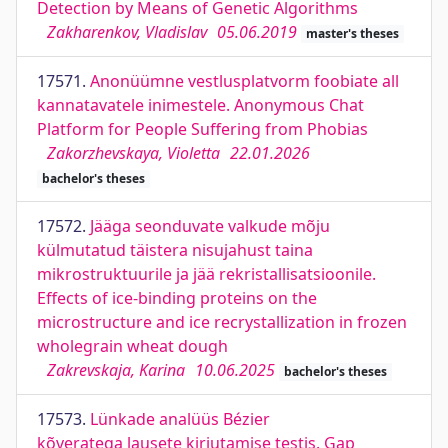
Detection by Means of Genetic Algorithms
Zakharenkov, Vladislav
05.06.2019
master's theses
17571.
Anonüümne vestlusplatvorm foobiate all
kannatavatele inimestele. Anonymous Chat
Platform for People Suffering from Phobias
Zakorzhevskaya, Violetta
22.01.2026
bachelor's theses
17572.
Jääga seonduvate valkude mõju
külmutatud täistera nisujahust taina
mikrostruktuurile ja jää rekristallisatsioonile.
Effects of ice-binding proteins on the
microstructure and ice recrystallization in frozen
wholegrain wheat dough
Zakrevskaja, Karina
10.06.2025
bachelor's theses
17573.
Lünkade analüüs Bézier
kõveratega lausete kirjutamise testis. Gap