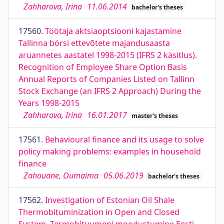
Zahharova, Irina
11.06.2014
bachelor's theses
17560.
Töötaja aktsiaoptsiooni kajastamine
Tallinna börsi ettevõtete majandusaasta
aruannetes aastatel 1998-2015 (IFRS 2 käsitlus).
Recognition of Employee Share Option Basis
Annual Reports of Companies Listed on Tallinn
Stock Exchange (an IFRS 2 Approach) During the
Years 1998-2015
Zahharova, Irina
16.01.2017
master's theses
17561.
Behavioural finance and its usage to solve
policy making problems: examples in household
finance
Zahouane, Oumaima
05.06.2019
bachelor's theses
17562.
Investigation of Estonian Oil Shale
Thermobituminization in Open and Closed