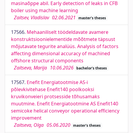
masinaõppe abil. Early detection of leaks in CFB
boiler using machine learning
Zaitsev, Vladislav
02.06.2021
master's theses
17566.
Mehaaniliselt töödeldavate avamere
konstruktsioonielementide mõõtmete täpsust
mõjutavate tegurite analüüs. Analysis of factors
affecting dimensional accuracy of machined
offshore structural components
Zaitseva, Marija
10.06.2026
bachelor's theses
17567.
Enefit Energiatootmise AS-i
põlevkivitehase Enefit140 poolkooksi
kruvikonveieri protsesside tõhusamaks
muutmine. Enefit Energiatootmine AS Enefit140
semicoke helical conveyor operational efficiency
improvement
Zaitseva, Olga
05.06.2020
master's theses