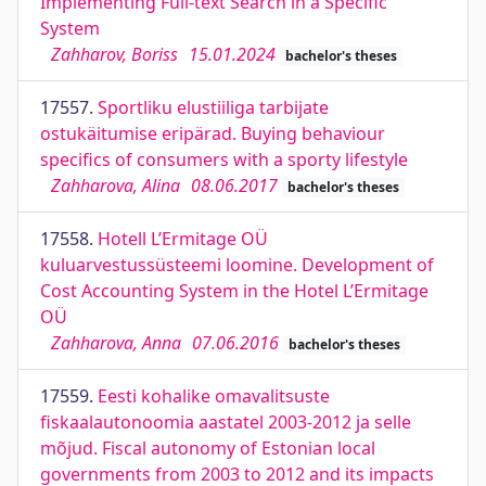
Implementing Full-text Search in a Specific
System
Zahharov, Boriss
15.01.2024
bachelor's theses
17557.
Sportliku elustiiliga tarbijate
ostukäitumise eripärad. Buying behaviour
specifics of consumers with a sporty lifestyle
Zahharova, Alina
08.06.2017
bachelor's theses
17558.
Hotell L’Ermitage OÜ
kuluarvestussüsteemi loomine. Development of
Cost Accounting System in the Hotel L’Ermitage
OÜ
Zahharova, Anna
07.06.2016
bachelor's theses
17559.
Eesti kohalike omavalitsuste
fiskaalautonoomia aastatel 2003-2012 ja selle
mõjud. Fiscal autonomy of Estonian local
governments from 2003 to 2012 and its impacts