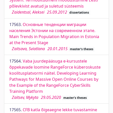
System. Termobituumeni moodustumine Eesti
põlevkivist avatud ja suletud süsteemis
Zaidentsal, Aleksei
25.09.2012
dissertations
17563.
Основные тенденции миграции
населения Эстонии на современном этапе.
Main Trends in Population Migration in Estonia
at the Present Stage
Zaitsava, Sviatlana
20.01.2015
master's theses
17564.
Vaba juurdepääsuga e-kursustele
õppekavade loomine RangeForce küberoskuste
koolitusplatvormi näitel. Developing Learning
Pathways for Massive Open Online Courses by
the Example of the RangeForce CyberSkills
Training Platform
Zaitsev, Mykyta
29.05.2020
master's theses
17565.
CFB katla õigeaegne lekke tuvastamine