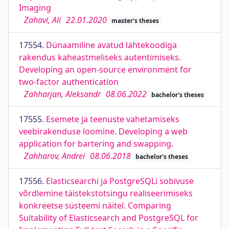
Imaging
Zahavi, Ali
22.01.2020
master's theses
17554.
Dünaamiline avatud lähtekoodiga
rakendus kaheastmeliseks autentimiseks.
Developing an open-source environment for
two-factor authentication
Zahharjan, Aleksandr
08.06.2022
bachelor's theses
17555.
Esemete ja teenuste vahetamiseks
veebirakenduse loomine. Developing a web
application for bartering and swapping.
Zahharov, Andrei
08.06.2018
bachelor's theses
17556.
Elasticsearchi ja PostgreSQLi sobivuse
võrdlemine täistekstotsingu realiseerimiseks
konkreetse süsteemi näitel. Comparing
Suitability of Elasticsearch and PostgreSQL for