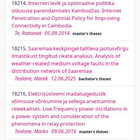
18214.
Interneri levik ja optimaalne poliitika
sidususe parendamiseks Kambodžas. Internet
Penetration and Optimal Policy for Improving
Connectivity in Cambodia
Te, Rattanak
05.09.2014
master's theses
18215.
Saaremaa keskpingel talitleva jaotusvõrgu
ilmastikust tingitud rikete analüüs. Analysis of
weather-related medium voltage faults in the
distribution network of Saaremaa
Tealane, Marek
12.06.2025
bachelor's theses
18216.
Elektrisüsteemi madalsageduslik
võimsuse võnkumine ja sellega arvestamine
releekaitses. Low frequency power oscillations in
a power system and consideration of the
phenomena in relay protection
Tealane, Marko
09.06.2016
master's theses