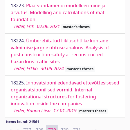
18223.
Plaatvundamendi modelleerimine ja
arvutus. Modelling and calculations of mat
foundation
Teder, Erik
02.06.2021
master's theses
18224.
Ümberehitatud liiklusohtlike kohtade
valmimise järgne ohtuse analüüs. Analysis of
post-construction safety at reconstructed
hazardous traffic sites
Teder, Erkko
30.05.2024
master's theses
18225.
Innovatsiooni edendavad ettevõttesisesed
organisatsioonilised vormid. Internal
organizational structures for fostering
innovation inside the companies
Teder, Hanna Liisa
17.01.2019
master's theses
items found: 21561