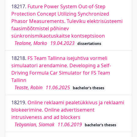
18217.
Future Power System Out-of-Step
Protection Concept Utilizing Synchronized
Phasor Measurements. Tuleviku elektrisüsteemi
faasimõõtmistel põhinev
sünkronismikaotuskaitse kontseptsioon
Tealane, Marko
19.04.2023
dissertations
18218.
FS Team Tallinna isejuhtiva vormeli
simulaatori arendamine. Developing a Self-
Driving Formula Car Simulator for FS Team
Tallinn
Teaste, Robin
11.06.2025
bachelor's theses
18219.
Online reklaami pealetükkivus ja reklaami
blokeerimine. Online advertisement
intrusiveness and ad blockers
Tebyanian, Siamak
11.06.2019
bachelor's theses