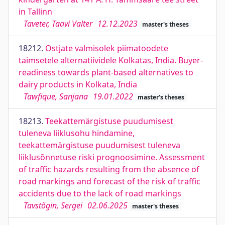
in Tallinn
Taveter, Taavi Valter
12.12.2023
master's theses
18212.
Ostjate valmisolek piimatoodete
taimsetele alternatiividele Kolkatas, India. Buyer-
readiness towards plant-based alternatives to
dairy products in Kolkata, India
Tawfique, Sanjana
19.01.2022
master's theses
18213.
Teekattemärgistuse puudumisest
tuleneva liiklusohu hindamine,
teekattemärgistuse puudumisest tuleneva
liiklusõnnetuse riski prognoosimine. Assessment
of traffic hazards resulting from the absence of
road markings and forecast of the risk of traffic
accidents due to the lack of road markings
Tavstõgin, Sergei
02.06.2025
master's theses