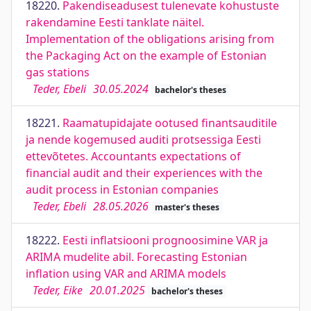
18220.
Pakendiseadusest tulenevate kohustuste
rakendamine Eesti tanklate näitel.
Implementation of the obligations arising from
the Packaging Act on the example of Estonian
gas stations
Teder, Ebeli
30.05.2024
bachelor's theses
18221.
Raamatupidajate ootused finantsauditile
ja nende kogemused auditi protsessiga Eesti
ettevõtetes. Accountants expectations of
financial audit and their experiences with the
audit process in Estonian companies
Teder, Ebeli
28.05.2026
master's theses
18222.
Eesti inflatsiooni prognoosimine VAR ja
ARIMA mudelite abil. Forecasting Estonian
inflation using VAR and ARIMA models
Teder, Eike
20.01.2025
bachelor's theses