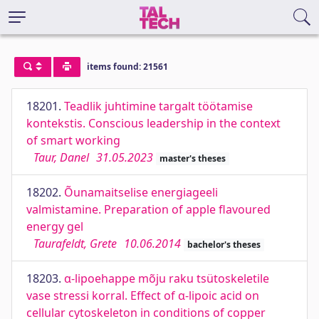
items found: 21561
18201.
Teadlik juhtimine targalt töötamise
kontekstis. Conscious leadership in the context
of smart working
Taur, Danel
31.05.2023
master's theses
18202.
Õunamaitselise energiageeli
valmistamine. Preparation of apple flavoured
energy gel
Taurafeldt, Grete
10.06.2014
bachelor's theses
18203.
α-lipoehappe mõju raku tsütoskeletile
vase stressi korral. Effect of α-lipoic acid on
cellular cytoskeleton in conditions of copper