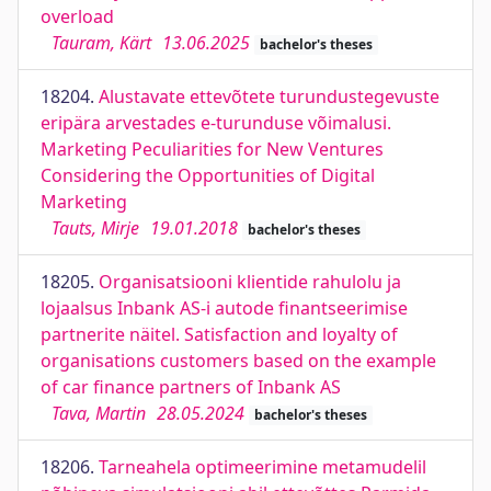
overload
Tauram, Kärt
13.06.2025
bachelor's theses
18204.
Alustavate ettevõtete turundustegevuste
eripära arvestades e-turunduse võimalusi.
Marketing Peculiarities for New Ventures
Considering the Opportunities of Digital
Marketing
Tauts, Mirje
19.01.2018
bachelor's theses
18205.
Organisatsiooni klientide rahulolu ja
lojaalsus Inbank AS-i autode finantseerimise
partnerite näitel. Satisfaction and loyalty of
organisations customers based on the example
of car finance partners of Inbank AS
Tava, Martin
28.05.2024
bachelor's theses
18206.
Tarneahela optimeerimine metamudelil