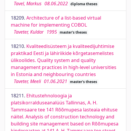
Tavel, Markus
08.06.2022
diploma theses
18209.
Architecture of a list-based virtual
machine for implementing COBOL
Taveter, Kuldar
1995
master's theses
18210.
Kvaliteedisüsteem ja kvaliteedijuhtimise
praktikad Eesti ja lähiriikide kõrgetasemelistes
ülikoolides. Quality system and quality
management practices in high-level universities
in Estonia and neighbouring countries
Taveter, Meeli
01.06.2021
master's theses
18211.
Ehitustehnoloogia ja
platsikorralduseanalüüs Tallinnas, A. H.
Tammsaare tee 141 Rõõmupesa lasteaia ehituse
näitel. Analysis of construction technology and
building site management based on Rõõmupesa
kindergarten at 141 A. H. Tammsaare tee street