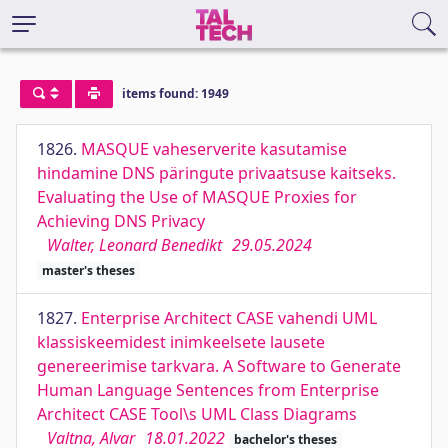
items found: 1949
1826.
MASQUE vaheserverite kasutamise
hindamine DNS päringute privaatsuse kaitseks.
Evaluating the Use of MASQUE Proxies for
Achieving DNS Privacy
Walter, Leonard Benedikt
29.05.2024
master's theses
1827.
Enterprise Architect CASE vahendi UML
klassiskeemidest inimkeelsete lausete
genereerimise tarkvara. A Software to Generate
Human Language Sentences from Enterprise
Architect CASE Tool\s UML Class Diagrams
Valtna, Alvar
18.01.2022
bachelor's theses