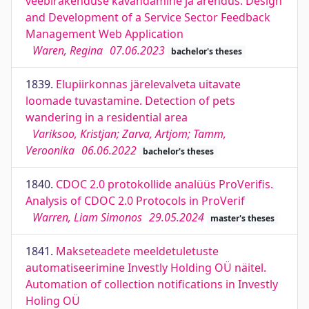
veebirakenduse kavandamine ja arendus. Design
and Development of a Service Sector Feedback
Management Web Application
Waren, Regina
07.06.2023
bachelor's theses
1839.
Elupiirkonnas järelevalveta uitavate
loomade tuvastamine. Detection of pets
wandering in a residential area
Variksoo, Kristjan; Zarva, Artjom; Tamm,
Veroonika
06.06.2022
bachelor's theses
1840.
CDOC 2.0 protokollide analüüs ProVerifis.
Analysis of CDOC 2.0 Protocols in ProVerif
Warren, Liam Simonos
29.05.2024
master's theses
1841.
Makseteadete meeldetuletuste
automatiseerimine Investly Holding OÜ näitel.
Automation of collection notifications in Investly
Holing OÜ