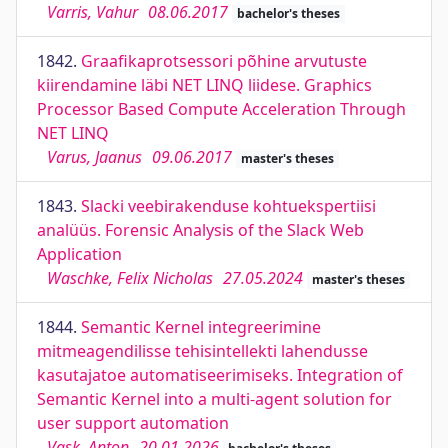
Varris, Vahur
08.06.2017
bachelor's theses
1842.
Graafikaprotsessori põhine arvutuste
kiirendamine läbi NET LINQ liidese. Graphics
Processor Based Compute Acceleration Through
NET LINQ
Varus, Jaanus
09.06.2017
master's theses
1843.
Slacki veebirakenduse kohtuekspertiisi
analüüs. Forensic Analysis of the Slack Web
Application
Waschke, Felix Nicholas
27.05.2024
master's theses
1844.
Semantic Kernel integreerimine
mitmeagendilisse tehisintellekti lahendusse
kasutajatoe automatiseerimiseks. Integration of
Semantic Kernel into a multi-agent solution for
user support automation
Vask, Anton
20.01.2026