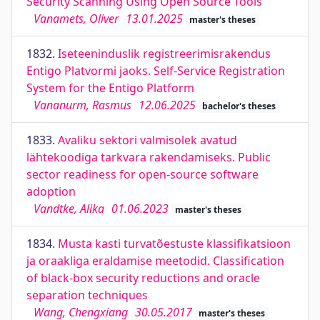
Security Scanning Using Open Source Tools
Vanamets, Oliver
13.01.2025
master's theses
1832.
Iseteeninduslik registreerimisrakendus
Entigo Platvormi jaoks. Self-Service Registration
System for the Entigo Platform
Vananurm, Rasmus
12.06.2025
bachelor's theses
1833.
Avaliku sektori valmisolek avatud
lähtekoodiga tarkvara rakendamiseks. Public
sector readiness for open-source software
adoption
Vandtke, Alika
01.06.2023
master's theses
1834.
Musta kasti turvatõestuste klassifikatsioon
ja oraakliga eraldamise meetodid. Classification
of black-box security reductions and oracle
separation techniques
Wang, Chengxiang
30.05.2017
master's theses