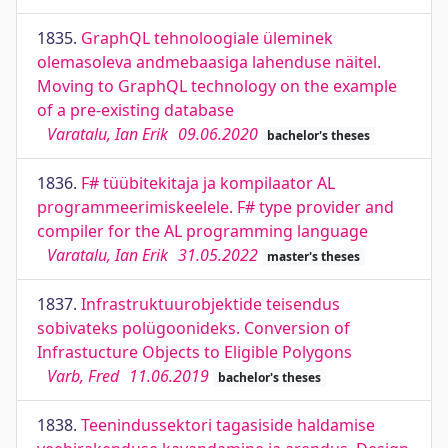
1835.
GraphQL tehnoloogiale üleminek
olemasoleva andmebaasiga lahenduse näitel.
Moving to GraphQL technology on the example
of a pre-existing database
Varatalu, Ian Erik
09.06.2020
bachelor's theses
1836.
F# tüübitekitaja ja kompilaator AL
programmeerimiskeelele. F# type provider and
compiler for the AL programming language
Varatalu, Ian Erik
31.05.2022
master's theses
1837.
Infrastruktuurobjektide teisendus
sobivateks polügoonideks. Conversion of
Infrastucture Objects to Eligible Polygons
Varb, Fred
11.06.2019
bachelor's theses
1838.
Teenindussektori tagasiside haldamise