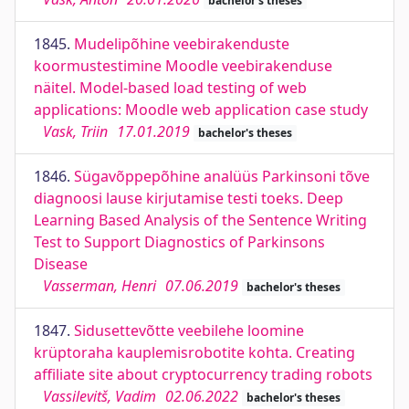
bachelor's theses
1845.
Mudelipõhine veebirakenduste
koormustestimine Moodle veebirakenduse
näitel. Model-based load testing of web
applications: Moodle web application case study
Vask, Triin
17.01.2019
bachelor's theses
1846.
Sügavõppepõhine analüüs Parkinsoni tõve
diagnoosi lause kirjutamise testi toeks. Deep
Learning Based Analysis of the Sentence Writing
Test to Support Diagnostics of Parkinsons
Disease
Vasserman, Henri
07.06.2019
bachelor's theses
1847.
Sidusettevõtte veebilehe loomine
krüptoraha kauplemisrobotite kohta. Creating
affiliate site about cryptocurrency trading robots
Vassilevitš, Vadim
02.06.2022
bachelor's theses