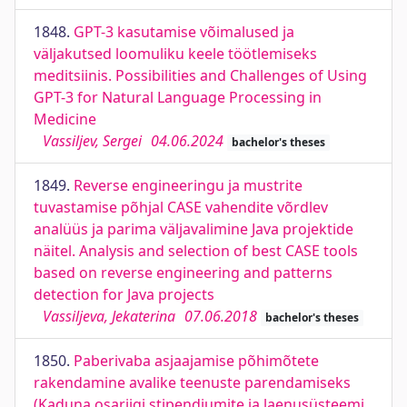
1848.
GPT-3 kasutamise võimalused ja
väljakutsed loomuliku keele töötlemiseks
meditsiinis. Possibilities and Challenges of Using
GPT-3 for Natural Language Processing in
Medicine
Vassiljev, Sergei
04.06.2024
bachelor's theses
1849.
Reverse engineeringu ja mustrite
tuvastamise põhjal CASE vahendite võrdlev
analüüs ja parima väljavalimine Java projektide
näitel. Analysis and selection of best CASE tools
based on reverse engineering and patterns
detection for Java projects
Vassiljeva, Jekaterina
07.06.2018
bachelor's theses
1850.
Paberivaba asjaajamise põhimõtete
rakendamine avalike teenuste parendamiseks
(Kaduna osariigi stipendiumite ja laenusüsteemi