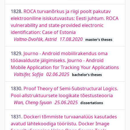
1828.
ROCA turvanõrkus ja riigi poolt pakutav
elektrooniline isiskutuvastus: Eesti juhtum. ROCA
vulnerability and state-provided electronic
identification: Case of Estonia
Valtna-Dvořák, Astrid
17.08.2020
master's theses
1829.
Journo - Android mobiilirakendus oma
tööavalduste jälgimiseks. Journo - Android
Mobile Application for Tracking Your Applications
Valtsifer, Sofija
02.06.2025
bachelor's theses
1830.
Proof Theory of Semi-Substructural Logics.
Pool-allstruktuursete loogikate tõestusteooria
Wan, Cheng-Syuan
25.06.2025
dissertations
1831.
Dockeri tõmmiste turvaanalüüs kasutades
avatud lähtekoodiga tööriistu. Docker Image