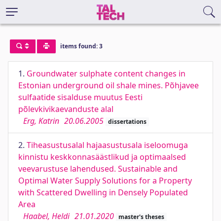
items found: 3
1.
Groundwater sulphate content changes in
Estonian underground oil shale mines. Põhjavee
sulfaatide sisalduse muutus Eesti
põlevkivikaevanduste alal
Erg, Katrin
20.06.2005
dissertations
2.
Tiheasustusalal hajaasustusala iseloomuga
kinnistu keskkonnasäästlikud ja optimaalsed
veevarustuse lahendused. Sustainable and
Optimal Water Supply Solutions for a Property
with Scattered Dwelling in Densely Populated
Area
Haabel, Heldi
21.01.2020
master's theses