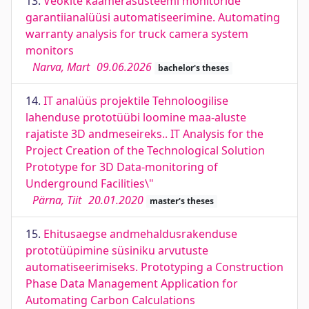
13.
Veokite kaamerasüsteemi monitoride
garantiianalüüsi automatiseerimine. Automating
warranty analysis for truck camera system
monitors
Narva, Mart
09.06.2026
bachelor's theses
14.
IT analüüs projektile Tehnoloogilise
lahenduse prototüübi loomine maa-aluste
rajatiste 3D andmeseireks.. IT Analysis for the
Project Creation of the Technological Solution
Prototype for 3D Data-monitoring of
Underground Facilities\"
Pärna, Tiit
20.01.2020
master's theses
15.
Ehitusaegse andmehaldusrakenduse
prototüüpimine süsiniku arvutuste
automatiseerimiseks. Prototyping a Construction
Phase Data Management Application for
Automating Carbon Calculations