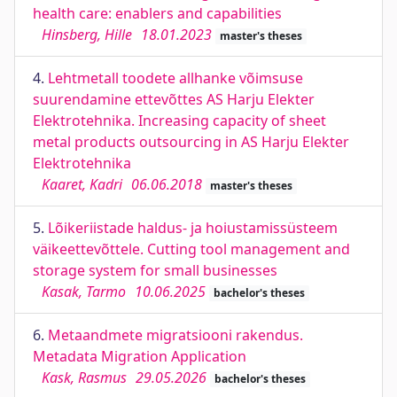
health care: enablers and capabilities
Hinsberg, Hille
18.01.2023
master's theses
4.
Lehtmetall toodete allhanke võimsuse
suurendamine ettevõttes AS Harju Elekter
Elektrotehnika. Increasing capacity of sheet
metal products outsourcing in AS Harju Elekter
Elektrotehnika
Kaaret, Kadri
06.06.2018
master's theses
5.
Lõikeriistade haldus- ja hoiustamissüsteem
väikeettevõttele. Cutting tool management and
storage system for small businesses
Kasak, Tarmo
10.06.2025
bachelor's theses
6.
Metaandmete migratsiooni rakendus.
Metadata Migration Application
Kask, Rasmus
29.05.2026
bachelor's theses