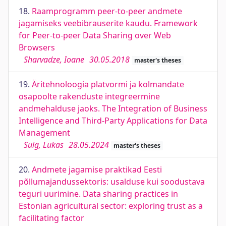
18.
Raamprogramm peer-to-peer andmete
jagamiseks veebibrauserite kaudu. Framework
for Peer-to-peer Data Sharing over Web
Browsers
Sharvadze, Ioane
30.05.2018
master's theses
19.
Äritehnoloogia platvormi ja kolmandate
osapoolte rakenduste integreermine
andmehalduse jaoks. The Integration of Business
Intelligence and Third-Party Applications for Data
Management
Sulg, Lukas
28.05.2024
master's theses
20.
Andmete jagamise praktikad Eesti
põllumajandussektoris: usalduse kui soodustava
teguri uurimine. Data sharing practices in
Estonian agricultural sector: exploring trust as a
facilitating factor