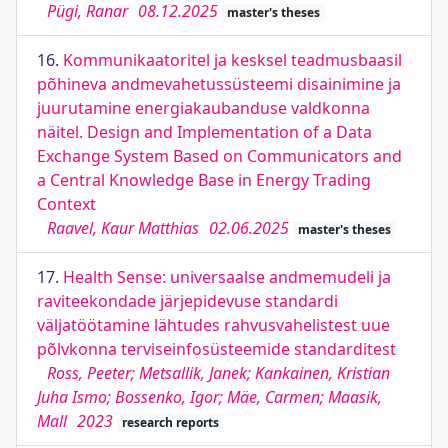
Pügi, Ranar
08.12.2025
master's theses
16.
Kommunikaatoritel ja kesksel teadmusbaasil
põhineva andmevahetussüsteemi disainimine ja
juurutamine energiakaubanduse valdkonna
näitel. Design and Implementation of a Data
Exchange System Based on Communicators and
a Central Knowledge Base in Energy Trading
Context
Raavel, Kaur Matthias
02.06.2025
master's theses
17.
Health Sense: universaalse andmemudeli ja
raviteekondade järjepidevuse standardi
väljatöötamine lähtudes rahvusvahelistest uue
põlvkonna terviseinfosüsteemide standarditest
Ross, Peeter; Metsallik, Janek; Kankainen, Kristian
Juha Ismo; Bossenko, Igor; Mäe, Carmen; Maasik,
Mall
2023
research reports