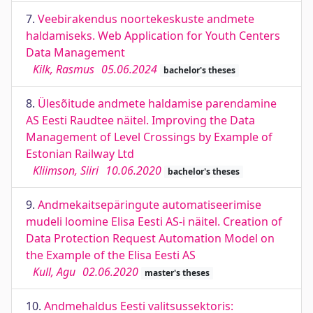
7.
Veebirakendus noortekeskuste andmete
haldamiseks. Web Application for Youth Centers
Data Management
Kilk, Rasmus
05.06.2024
bachelor's theses
8.
Ülesõitude andmete haldamise parendamine
AS Eesti Raudtee näitel. Improving the Data
Management of Level Crossings by Example of
Estonian Railway Ltd
Kliimson, Siiri
10.06.2020
bachelor's theses
9.
Andmekaitsepäringute automatiseerimise
mudeli loomine Elisa Eesti AS-i näitel. Creation of
Data Protection Request Automation Model on
the Example of the Elisa Eesti AS
Kull, Agu
02.06.2020
master's theses
10.
Andmehaldus Eesti valitsussektoris: