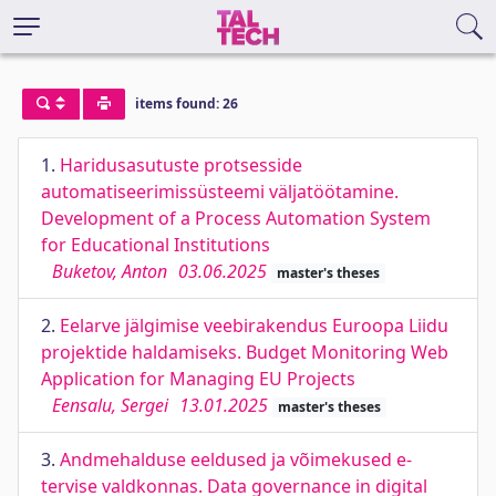
items found: 26
1.
Haridusasutuste protsesside
automatiseerimissüsteemi väljatöötamine.
Development of a Process Automation System
for Educational Institutions
Buketov, Anton
03.06.2025
master's theses
2.
Eelarve jälgimise veebirakendus Euroopa Liidu
projektide haldamiseks. Budget Monitoring Web
Application for Managing EU Projects
Eensalu, Sergei
13.01.2025
master's theses
3.
Andmehalduse eeldused ja võimekused e-
tervise valdkonnas. Data governance in digital