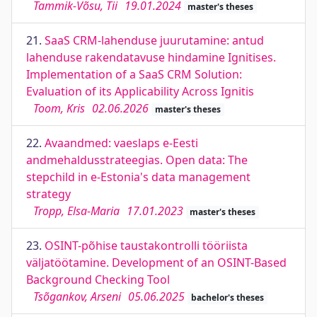
Tammik-Võsu, Tii
19.01.2024
master's theses
21.
SaaS CRM-lahenduse juurutamine: antud
lahenduse rakendatavuse hindamine Ignitises.
Implementation of a SaaS CRM Solution:
Evaluation of its Applicability Across Ignitis
Toom, Kris
02.06.2026
master's theses
22.
Avaandmed: vaeslaps e-Eesti
andmehaldusstrateegias. Open data: The
stepchild in e-Estonia's data management
strategy
Tropp, Elsa-Maria
17.01.2023
master's theses
23.
OSINT-põhise taustakontrolli tööriista
väljatöötamine. Development of an OSINT-Based
Background Checking Tool
Tsõgankov, Arseni
05.06.2025
bachelor's theses