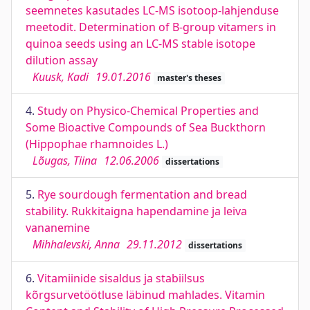
seemnetes kasutades LC-MS isotoop-lahjenduse
meetodit. Determination of B-group vitamers in
quinoa seeds using an LC-MS stable isotope
dilution assay
Kuusk, Kadi
19.01.2016
master's theses
4.
Study on Physico-Chemical Properties and
Some Bioactive Compounds of Sea Buckthorn
(Hippophae rhamnoides L.)
Lõugas, Tiina
12.06.2006
dissertations
5.
Rye sourdough fermentation and bread
stability. Rukkitaigna hapendamine ja leiva
vananemine
Mihhalevski, Anna
29.11.2012
dissertations
6.
Vitamiinide sisaldus ja stabiilsus
kõrgsurvetöötluse läbinud mahlades. Vitamin