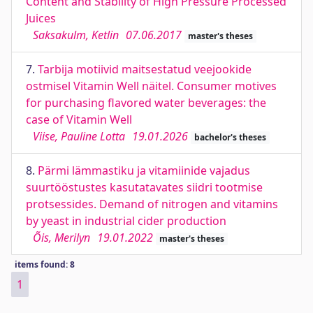
Content and Stability of High Pressure Processed
Juices
Saksakulm, Ketlin
07.06.2017
master's theses
7.
Tarbija motiivid maitsestatud veejookide
ostmisel Vitamin Well näitel. Consumer motives
for purchasing flavored water beverages: the
case of Vitamin Well
Viise, Pauline Lotta
19.01.2026
bachelor's theses
8.
Pärmi lämmastiku ja vitamiinide vajadus
suurtööstustes kasutatavates siidri tootmise
protsessides. Demand of nitrogen and vitamins
by yeast in industrial cider production
Õis, Merilyn
19.01.2022
master's theses
items found: 8
1