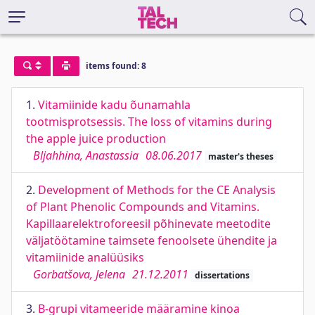
items found: 8
1.
Vitamiinide kadu õunamahla
tootmisprotsessis. The loss of vitamins during
the apple juice production
Bljahhina, Anastassia
08.06.2017
master's theses
2.
Development of Methods for the CE Analysis
of Plant Phenolic Compounds and Vitamins.
Kapillaarelektroforeesil põhinevate meetodite
väljatöötamine taimsete fenoolsete ühendite ja
vitamiinide analüüsiks
Gorbatšova, Jelena
21.12.2011
dissertations
3.
B-grupi vitameeride määramine kinoa