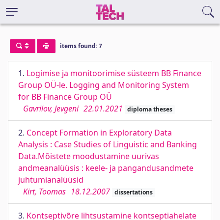
items found: 7
1.
Logimise ja monitoorimise süsteem BB Finance
Group OÜ-le. Logging and Monitoring System
for BB Finance Group OÜ
Gavrilov, Jevgeni
22.01.2021
diploma theses
2.
Concept Formation in Exploratory Data
Analysis : Case Studies of Linguistic and Banking
Data.Mõistete moodustamine uurivas
andmeanalüüsis : keele- ja pangandusandmete
juhtumianalüüsid
Kirt, Toomas
18.12.2007
dissertations
3.
Kontseptivõre lihtsustamine kontseptiahelate