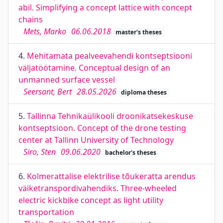
abil. Simplifying a concept lattice with concept
chains
Mets, Marko
06.06.2018
master's theses
4.
Mehitamata pealveevahendi kontseptsiooni
väljatöötamine. Conceptual design of an
unmanned surface vessel
Seersant, Bert
28.05.2026
diploma theses
5.
Tallinna Tehnikaülikooli droonikatsekeskuse
kontseptsioon. Concept of the drone testing
center at Tallinn University of Technology
Siro, Sten
09.06.2020
bachelor's theses
6.
Kolmerattalise elektrilise tõukeratta arendus
väiketranspordivahendiks. Three-wheeled
electric kickbike concept as light utility
transportation