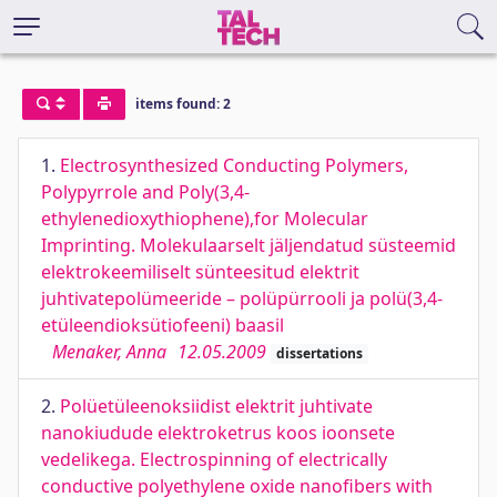
items found: 2
1.
Electrosynthesized Conducting Polymers,
Polypyrrole and Poly(3,4-
ethylenedioxythiophene),for Molecular
Imprinting. Molekulaarselt jäljendatud süsteemid
elektrokeemiliselt sünteesitud elektrit
juhtivatepolümeeride – polüpürrooli ja polü(3,4-
etüleendioksütiofeeni) baasil
Menaker, Anna
12.05.2009
dissertations
2.
Polüetüleenoksiidist elektrit juhtivate
nanokiudude elektroketrus koos ioonsete
vedelikega. Electrospinning of electrically
conductive polyethylene oxide nanofibers with