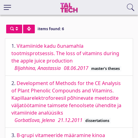
items found: 6
1.
Vitamiinide kadu õunamahla
tootmisprotsessis. The loss of vitamins during
the apple juice production
Bljahhina, Anastassia
08.06.2017
master's theses
2.
Development of Methods for the CE Analysis
of Plant Phenolic Compounds and Vitamins.
Kapillaarelektroforeesil põhinevate meetodite
väljatöötamine taimsete fenoolsete ühendite ja
vitamiinide analüüsiks
Gorbatšova, Jelena
21.12.2011
dissertations
3.
B-grupi vitameeride määramine kinoa