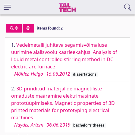
items found: 2
1.
Vedelmetalli juhitava segamisvõimaluse
uurimine alalisvoolu kaarleekahjus. Analysis of
liquid metal controlled stirring method in DC
electric arc furnace
Mõlder, Heigo
15.06.2012
dissertations
2.
3D prinditud materjalide magnetiliste
omaduste määramine elektrimasinate
prototüüpimiseks. Magnetic properties of 3D
printed materials for prototyping electrical
machines
Naydis, Artem
06.06.2019
bachelor's theses