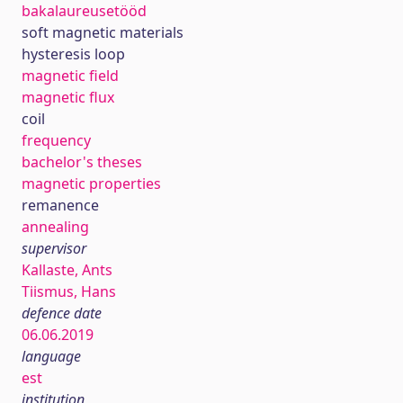
bakalaureusetööd
soft magnetic materials
hysteresis loop
magnetic field
magnetic flux
coil
frequency
bachelor's theses
magnetic properties
remanence
annealing
supervisor
Kallaste, Ants
Tiismus, Hans
defence date
06.06.2019
language
est
institution