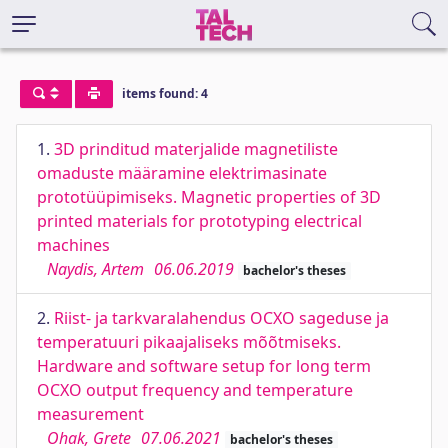
items found: 4
1.
3D prinditud materjalide magnetiliste
omaduste määramine elektrimasinate
prototüüpimiseks. Magnetic properties of 3D
printed materials for prototyping electrical
machines
Naydis, Artem
06.06.2019
bachelor's theses
2.
Riist- ja tarkvaralahendus OCXO sageduse ja
temperatuuri pikaajaliseks mõõtmiseks.
Hardware and software setup for long term
OCXO output frequency and temperature
measurement
Ohak, Grete
07.06.2021
bachelor's theses