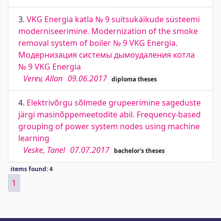
3.
VKG Energia katla № 9 suitsukäikude süsteemi
moderniseerimine. Modernization of the smoke
removal system of boiler № 9 VKG Energia.
Модернизация системы дымоудаления котла
№ 9 VKG Energia
Verev, Allan
09.06.2017
diploma theses
4.
Elektrivõrgu sõlmede grupeerimine sageduste
järgi masinõppemeetodite abil. Frequency-based
grouping of power system nodes using machine
learning
Veske, Tanel
07.07.2017
bachelor's theses
items found: 4
1