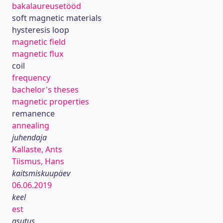
bakalaureusetööd
soft magnetic materials
hysteresis loop
magnetic field
magnetic flux
coil
frequency
bachelor's theses
magnetic properties
remanence
annealing
juhendaja
Kallaste, Ants
Tiismus, Hans
kaitsmiskuupäev
06.06.2019
keel
est
asutus