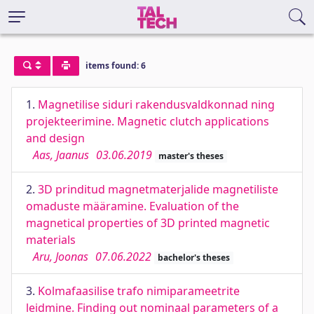
items found: 6
1.
Magnetilise siduri rakendusvaldkonnad ning
projekteerimine. Magnetic clutch applications
and design
Aas, Jaanus
03.06.2019
master's theses
2.
3D prinditud magnetmaterjalide magnetiliste
omaduste määramine. Evaluation of the
magnetical properties of 3D printed magnetic
materials
Aru, Joonas
07.06.2022
bachelor's theses
3.
Kolmafaasilise trafo nimiparameetrite
leidmine. Finding out nominaal parameters of a