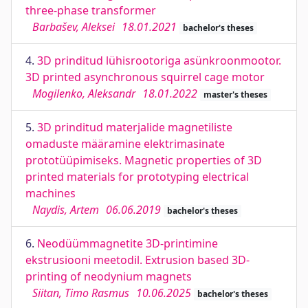
three-phase transformer
Barbašev, Aleksei
18.01.2021
bachelor's theses
4.
3D prinditud lühisrootoriga asünkroonmootor.
3D printed asynchronous squirrel cage motor
Mogilenko, Aleksandr
18.01.2022
master's theses
5.
3D prinditud materjalide magnetiliste
omaduste määramine elektrimasinate
prototüüpimiseks. Magnetic properties of 3D
printed materials for prototyping electrical
machines
Naydis, Artem
06.06.2019
bachelor's theses
6.
Neodüümmagnetite 3D-printimine
ekstrusiooni meetodil. Extrusion based 3D-
printing of neodynium magnets
Siitan, Timo Rasmus
10.06.2025
bachelor's theses