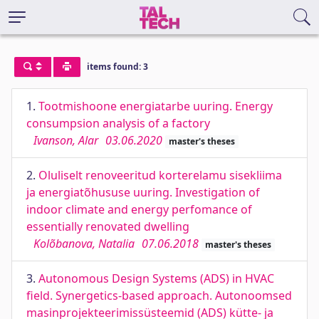
items found: 3
1.
Tootmishoone energiatarbe uuring. Energy
consumpsion analysis of a factory
Ivanson, Alar
03.06.2020
master's theses
2.
Oluliselt renoveeritud korterelamu sisekliima
ja energiatõhususe uuring. Investigation of
indoor climate and energy perfomance of
essentially renovated dwelling
Kolõbanova, Natalia
07.06.2018
master's theses
3.
Autonomous Design Systems (ADS) in HVAC
field. Synergetics-based approach. Autonoomsed
masinprojekteerimissüsteemid (ADS) kütte- ja