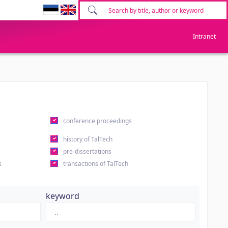
Intranet
conference proceedings
history of TalTech
pre-dissertations
s
transactions of TalTech
keyword