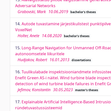
Adversarial Networks
Grabovski, Mark
10.06.2019
bachelor's theses
14.
Autode tuvastamine järjestikulistest punktipilv
VoxelNet
Holter, Anete
14.08.2020
bachelor's theses
15.
Long-Range Navigation for Unmanned Off-Roa
autonoomsetele liikuritele
Hudjakov, Robert
16.01.2013
dissertations
16.
Tuulikulabade inspektsiooniandmete infosüstee
Enefit Green AS-i näitel. Wind turbine blade inspe
detection of wind turbine blade failures in Enefit 
Jefimov, Konstantin
30.05.2023
master's theses
17.
Explainable Artiﬁcial Intelligence-Based Intrusi
ründetuvastussüsteemid