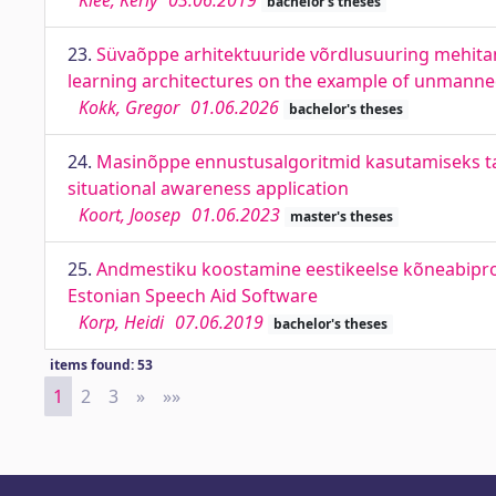
Klee, Kerly
03.06.2019
bachelor's theses
23.
Süvaõppe arhitektuuride võrdlusuuring mehitam
learning architectures on the example of unmanned 
Kokk, Gregor
01.06.2026
bachelor's theses
24.
Masinõppe ennustusalgoritmid kasutamiseks takt
situational awareness application
Koort, Joosep
01.06.2023
master's theses
25.
Andmestiku koostamine eestikeelse kõneabiprog
Estonian Speech Aid Software
Korp, Heidi
07.06.2019
bachelor's theses
items found: 53
1
2
3
»
Next
»»
Last