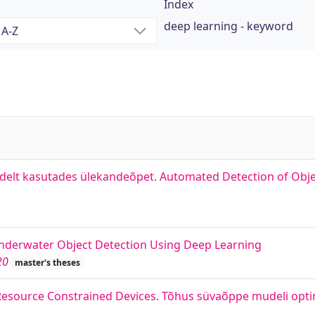
Index
deep learning - keyword
elt kasutades ülekandeõpet. Automated Detection of Objec
Underwater Object Detection Using Deep Learning
20
master's theses
 Resource Constrained Devices. Tõhus süvaõppe mudeli opti