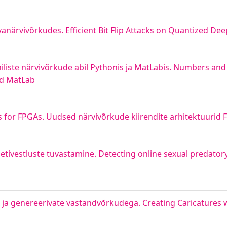
närvivõrkudes. Efficient Bit Flip Attacks on Quantized De
liste närvivõrkude abil Pythonis ja MatLabis. Numbers and
nd MatLab
s for FPGAs. Uudsed närvivõrkude kiirendite arhitektuurid
rnetivestluste tuvastamine. Detecting online sexual predator
e ja genereerivate vastandvõrkudega. Creating Caricatures w