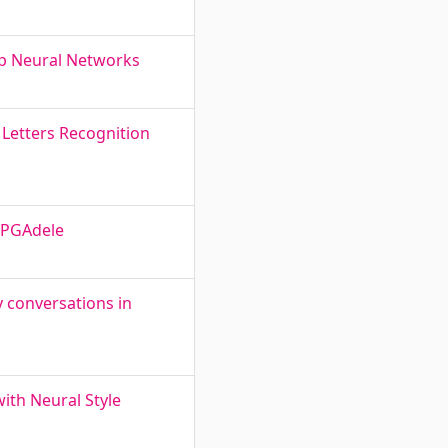
ep Neural Networks
 Letters Recognition
 FPGAdele
y conversations in
ith Neural Style