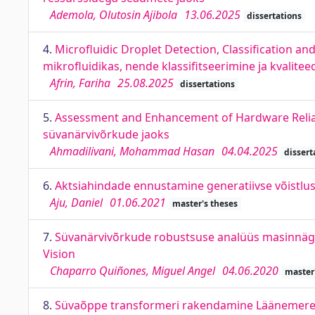
Ademola, Olutosin Ajibola
13.06.2025
dissertations
4.
Microﬂuidic Droplet Detection, Classiﬁcation a
mikroﬂuidikas, nende klassiﬁtseerimine ja kvalite
Afrin, Fariha
25.08.2025
dissertations
5.
Assessment and Enhancement of Hardware Reliabi
süvanärvivõrkude jaoks
Ahmadilivani, Mohammad Hasan
04.04.2025
dissert
6.
Aktsiahindade ennustamine generatiivse võistlus
Aju, Daniel
01.06.2021
master's theses
7.
Süvanärvivõrkude robustsuse analüüs masinnäg
Vision
Chaparro Quiñones, Miguel Angel
04.06.2020
master
8.
Süvaõppe transformeri rakendamine Läänemere la