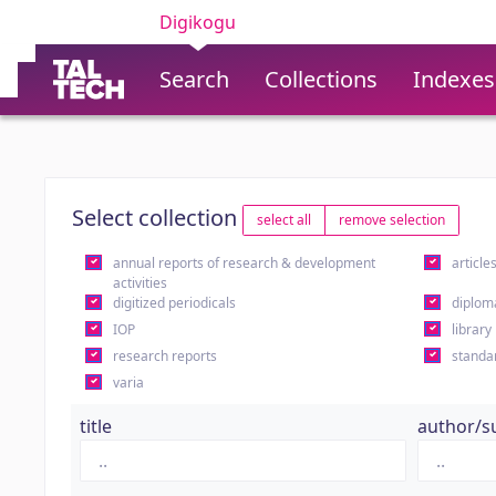
Digikogu
Search
Collections
Indexes
Select collection
select all
remove selection
annual reports of research & development
article
activities
digitized periodicals
diplom
IOP
library
research reports
standa
varia
title
author/s