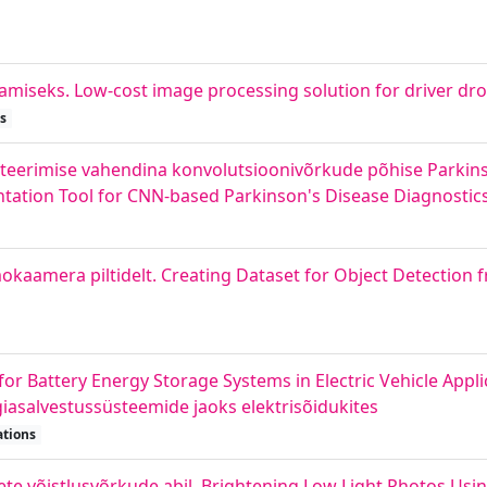
damiseks. Low-cost image processing solution for driver d
s
eerimise vahendina konvolutsioonivõrkude põhise Parkinso
tation Tool for CNN-based Parkinson's Disease Diagnostic
kaamera piltidelt. Creating Dataset for Object Detection
 for Battery Energy Storage Systems in Electric Vehicle Applic
asalvestussüsteemide jaoks elektrisõidukites
ations
ete võistlusvõrkude abil. Brightening Low Light Photos Usi