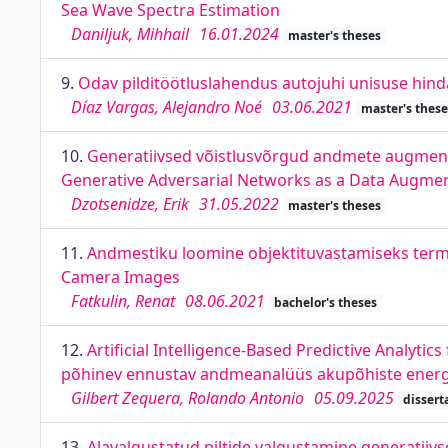
Sea Wave Spectra Estimation
Daniljuk, Mihhail
16.01.2024
master's theses
9.
Odav pilditöötluslahendus autojuhi unisuse hin
Díaz Vargas, Alejandro Noé
03.06.2021
master's these
10.
Generatiivsed võistlusvõrgud andmete augment
Generative Adversarial Networks as a Data Augmen
Dzotsenidze, Erik
31.05.2022
master's theses
11.
Andmestiku loomine objektituvastamiseks termo
Camera Images
Fatkulin, Renat
08.06.2021
bachelor's theses
12.
Artificial Intelligence-Based Predictive Analytics
põhinev ennustav andmeanalüüs akupõhiste energi
Gilbert Zequera, Rolando Antonio
05.09.2025
dissert
13.
Alavalgustatud piltide valgustamine generatiivs