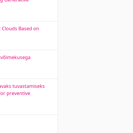
nt Clouds Based on
kuvõimekusega
tavaks tuvastamiseks
for preventive