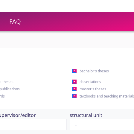
FAQ
s
bachelor's theses
a theses
dissertations
 publications
master's theses
rds
textbooks and teaching material
upervisor/editor
structural unit