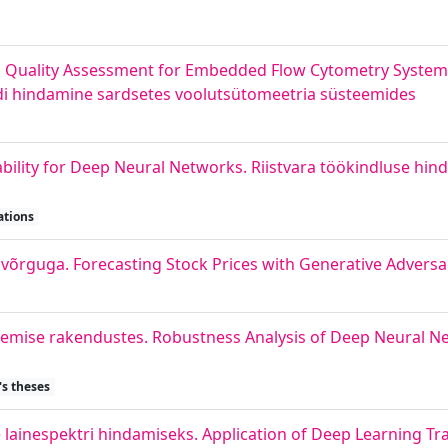
nd Quality Assessment for Embedded Flow Cytometry System
edi hindamine sardsetes voolutsütomeetria süsteemides
lity for Deep Neural Networks. Riistvara töökindluse hind
ations
võrguga. Forecasting Stock Prices with Generative Adversa
emise rakendustes. Robustness Analysis of Deep Neural N
's theses
inespektri hindamiseks. Application of Deep Learning Tra