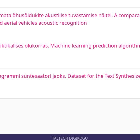
ata õhusõidukite akustilise tuvastamise näitel. A compara
aerial vehicles acoustic recognition
ikalises olukorras. Machine learning prediction algorithms 
rammi süntesaatori jaoks. Dataset for the Text Synthesi
TALTECH DIGIKOGU