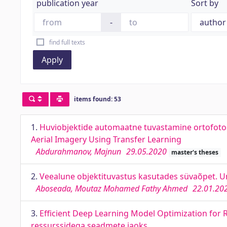
publication year
Sort by
-
find full texts
Apply
items found: 53
1.
Huviobjektide automaatne tuvastamine ortofotod
Aerial Imagery Using Transfer Learning
Abdurahmanov, Majnun
29.05.2020
master's theses
2.
Veealune objektituvastus kasutades süvaõpet. 
Aboseada, Moutaz Mohamed Fathy Ahmed
22.01.20
3.
Efficient Deep Learning Model Optimization for
ressurssidega seadmete jaoks