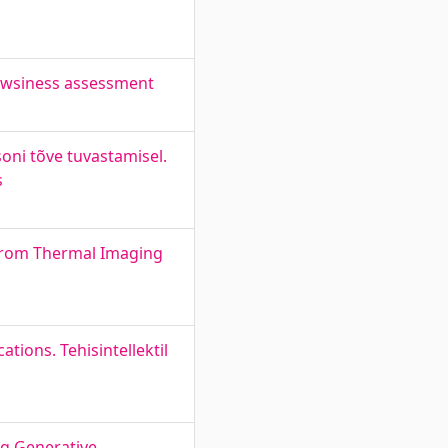
rowsiness assessment
ni tõve tuvastamisel.
s
 from Thermal Imaging
ations. Tehisintellektil
ng Generative