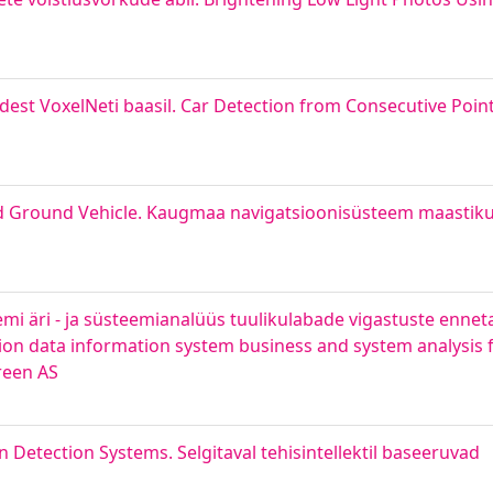
edest VoxelNeti baasil. Car Detection from Consecutive Poi
d Ground Vehicle. Kaugmaa navigatsioonisüsteem maasti
mi äri - ja süsteemianalüüs tuulikulabade vigastuste enne
ction data information system business and system analysis 
Green AS
on Detection Systems. Selgitaval tehisintellektil baseeruvad