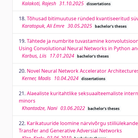
Kalakoti, Rajesh
31.10.2025
dissertations
18.
Tõhusad bitimuutuse ründed kvantiseeritud süva
Karatopuk, Ali Emre
30.05.2025
bachelor's theses
19.
Tähtede ja numbrite tuvastamine konvolutsiooni
Using Convolutional Neural Networks in Python a
Karbus, Liis
17.01.2024
bachelor's theses
20.
Novel Neural Network Accelerator Architecture
Kerner, Madis
10.04.2024
dissertations
21.
Alaealiste kuritahtlike seksuaalteemaliste inte
minors
Khantadze, Nani
03.06.2022
bachelor's theses
22.
Karikatuuride loomine närvivõrgu stiiliülekand
Transfer and Generative Adversial Networks