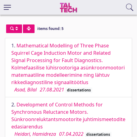
items found: 5
1.
Mathematical Modelling of Three Phase
Squirrel Cage Induction Motor and Related
Signal Processing for Fault Diagnostics.
Kolmefaasilise lühisrootoriga asünkroonmootori
matemaatiline modelleerimine ning lähtuv
rikkediagnostiline signaalitöötlus
Asad, Bilal
27.08.2021
dissertations
2.
Development of Control Methods for
Synchronous Reluctance Motors.
Sünkroonreluktantsmootorite juhtimismeetodite
edasiarendus
Heidari, Hamidreza
07.04.2022
dissertations