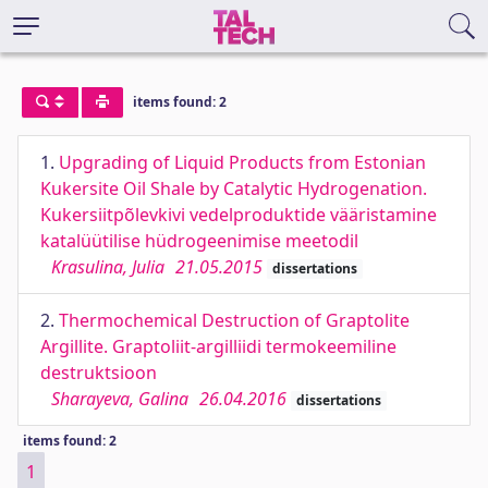
items found: 2
1.
Upgrading of Liquid Products from Estonian
Kukersite Oil Shale by Catalytic Hydrogenation.
Kukersiitpõlevkivi vedelproduktide vääristamine
katalüütilise hüdrogeenimise meetodil
Krasulina, Julia
21.05.2015
dissertations
2.
Thermochemical Destruction of Graptolite
Argillite. Graptoliit-argilliidi termokeemiline
destruktsioon
Sharayeva, Galina
26.04.2016
dissertations
items found: 2
1