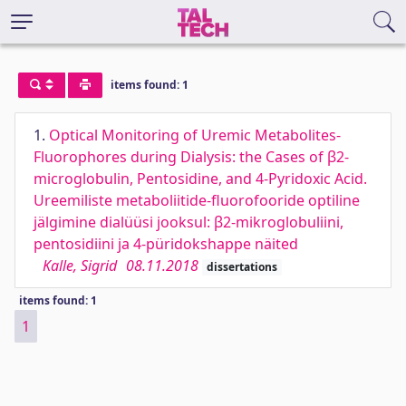
items found: 1
1.
Optical Monitoring of Uremic Metabolites-
Fluorophores during Dialysis: the Cases of β2-
microglobulin, Pentosidine, and 4-Pyridoxic Acid.
Ureemiliste metaboliitide-fluorofooride optiline
jälgimine dialüüsi jooksul: β2-mikroglobuliini,
pentosidiini ja 4-püridokshappe näited
Kalle, Sigrid
08.11.2018
dissertations
items found: 1
1