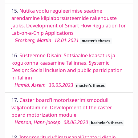
15.
Nutika voolu reguleerimise seadme
arendamine kiiplaborsüsteemide rakenduste
jaoks. Development of Smart Flow Regulation for
Lab-on-a-Chip Applications
Grosberg, Martin
18.01.2021
master's theses
16.
Süsteemne Disain: Sotsiaalne kaasatus ja
kogukonna kaasamine Tallinnas. Systemic
Design: Social inclusion and public participation
in Tallinn
Hamid, Azeem
30.05.2023
master's theses
17.
Caster board’i motoriseerimismooduli
väljatöötaimine. Development of the caster
board motorization module
Hanson, Hans-Joosep
08.06.2020
bachelor's theses
18.
Integreeritud võimsusanalüsaatori disain