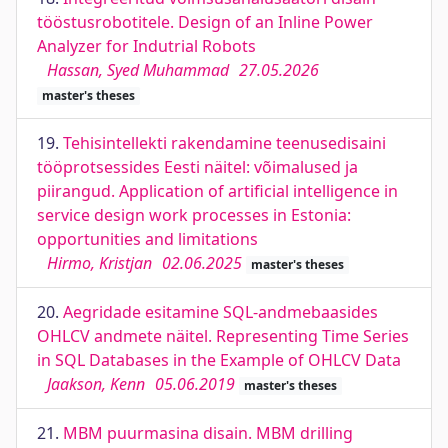
tööstusrobotitele. Design of an Inline Power
Analyzer for Indutrial Robots
Hassan, Syed Muhammad
27.05.2026
master's theses
19.
Tehisintellekti rakendamine teenusedisaini
tööprotsessides Eesti näitel: võimalused ja
piirangud. Application of artificial intelligence in
service design work processes in Estonia:
opportunities and limitations
Hirmo, Kristjan
02.06.2025
master's theses
20.
Aegridade esitamine SQL-andmebaasides
OHLCV andmete näitel. Representing Time Series
in SQL Databases in the Example of OHLCV Data
Jaakson, Kenn
05.06.2019
master's theses
21.
MBM puurmasina disain. MBM drilling