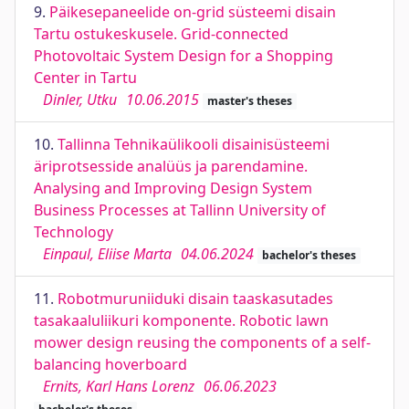
9.
Päikesepaneelide on-grid süsteemi disain
Tartu ostukeskusele. Grid-connected
Photovoltaic System Design for a Shopping
Center in Tartu
Dinler, Utku
10.06.2015
master's theses
10.
Tallinna Tehnikaülikooli disainisüsteemi
äriprotsesside analüüs ja parendamine.
Analysing and Improving Design System
Business Processes at Tallinn University of
Technology
Einpaul, Eliise Marta
04.06.2024
bachelor's theses
11.
Robotmuruniiduki disain taaskasutades
tasakaaluliikuri komponente. Robotic lawn
mower design reusing the components of a self-
balancing hoverboard
Ernits, Karl Hans Lorenz
06.06.2023