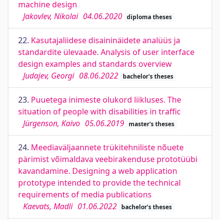
machine design
Jakovlev, Nikolai
04.06.2020
diploma theses
22.
Kasutajaliidese disaininäidete analüüs ja
standardite ülevaade. Analysis of user interface
design examples and standards overview
Judajev, Georgi
08.06.2022
bachelor's theses
23.
Puuetega inimeste olukord liikluses. The
situation of people with disabilities in traffic
Jürgenson, Kaivo
05.06.2019
master's theses
24.
Meediaväljaannete trükitehniliste nõuete
pärimist võimaldava veebirakenduse prototüübi
kavandamine. Designing a web application
prototype intended to provide the technical
requirements of media publications
Kaevats, Madli
01.06.2022
bachelor's theses