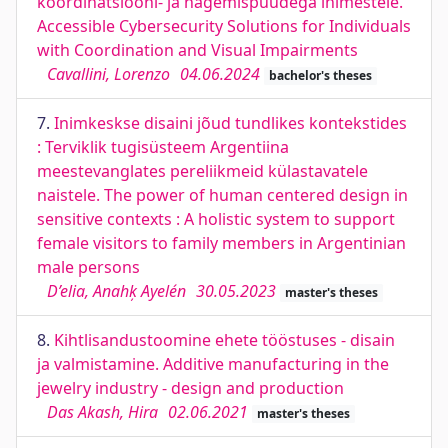
koordinatsiooni- ja nägemispuudega inimestele.
Accessible Cybersecurity Solutions for Individuals
with Coordination and Visual Impairments
Cavallini, Lorenzo
04.06.2024
bachelor's theses
7.
Inimkeskse disaini jõud tundlikes kontekstides
: Terviklik tugisüsteem Argentiina
meestevanglates pereliikmeid külastavatele
naistele. The power of human centered design in
sensitive contexts : A holistic system to support
female visitors to family members in Argentinian
male persons
D’elia, Anahķ Ayelén
30.05.2023
master's theses
8.
Kihtlisandustoomine ehete tööstuses - disain
ja valmistamine. Additive manufacturing in the
jewelry industry - design and production
Das Akash, Hira
02.06.2021
master's theses