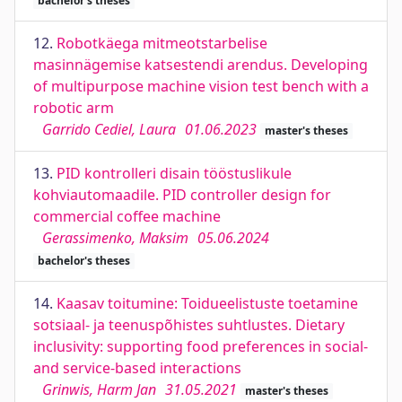
bachelor's theses
12.
Robotkäega mitmeotstarbelise
masinnägemise katsestendi arendus. Developing
of multipurpose machine vision test bench with a
robotic arm
Garrido Cediel, Laura
01.06.2023
master's theses
13.
PID kontrolleri disain tööstuslikule
kohviautomaadile. PID controller design for
commercial coffee machine
Gerassimenko, Maksim
05.06.2024
bachelor's theses
14.
Kaasav toitumine: Toidueelistuste toetamine
sotsiaal- ja teenuspõhistes suhtlustes. Dietary
inclusivity: supporting food preferences in social-
and service-based interactions
Grinwis, Harm Jan
31.05.2021
master's theses