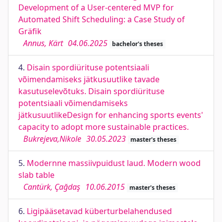
Development of a User-centered MVP for
Automated Shift Scheduling: a Case Study of
Gräfik
Annus, Kärt
04.06.2025
bachelor's theses
4.
Disain spordiürituse potentsiaali
võimendamiseks jätkusuutlike tavade
kasutuselevõtuks. Disain spordiürituse
potentsiaali võimendamiseks
jätkusuutlikeDesign for enhancing sports events'
capacity to adopt more sustainable practices.
Bukrejeva,Nikole
30.05.2023
master's theses
5.
Modernne massiivpuidust laud. Modern wood
slab table
Cantürk, Çağdaş
10.06.2015
master's theses
6.
Ligipääsetavad küberturbelahendused