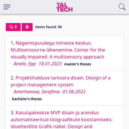
items found: 96
1.
Nägemispuudega inimeste keskus.
Multisensoorne lähenemine. Center for the
visually impaired. A multisensory approach
Ainelo, Epp
18.01.2023
master's theses
2.
Projektihalduse tarkvara disain. Design of a
project management system
Amerhanova, Serafima
01.06.2022
bachelor's theses
3.
Kasutajakeskse MVP disain ja arendus
automatiseeritud töögraafikute koostamiseks:
iduettevõtte Gräfik näitel. Design and