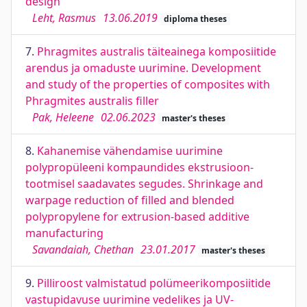
design
Leht, Rasmus
13.06.2019
diploma theses
7.
Phragmites australis täiteainega komposiitide
arendus ja omaduste uurimine. Development
and study of the properties of composites with
Phragmites australis filler
Pak, Heleene
02.06.2023
master's theses
8.
Kahanemise vähendamise uurimine
polypropüleeni kompaundides ekstrusioon-
tootmisel saadavates segudes. Shrinkage and
warpage reduction of filled and blended
polypropylene for extrusion-based additive
manufacturing
Savandaiah, Chethan
23.01.2017
master's theses
9.
Pilliroost valmistatud polümeerikomposiitide
vastupidavuse uurimine vedelikes ja UV-