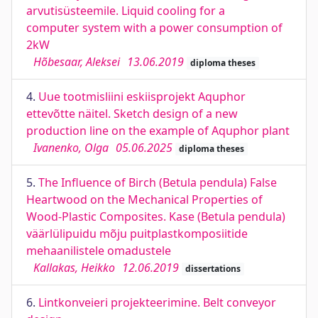
arvutisüsteemile. Liquid cooling for a
computer system with a power consumption of
2kW
Hõbesaar, Aleksei
13.06.2019
diploma theses
4.
Uue tootmisliini eskiisprojekt Aquphor
ettevõtte näitel. Sketch design of a new
production line on the example of Aquphor plant
Ivanenko, Olga
05.06.2025
diploma theses
5.
The Influence of Birch (Betula pendula) False
Heartwood on the Mechanical Properties of
Wood-Plastic Composites. Kase (Betula pendula)
väärlülipuidu mõju puitplastkomposiitide
mehaanilistele omadustele
Kallakas, Heikko
12.06.2019
dissertations
6.
Lintkonveieri projekteerimine. Belt conveyor