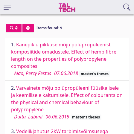
items found: 9
1.
Kanepikiu pikkuse mõju polüpropüleenist
komposiitide omadustele. Effect of hemp fibre
length on the properties of polypropylene
composites
Alao, Percy Festus
07.06.2018
master's theses
2.
Värvainete mõju polüpropüleeni füüsikalisele
ja keemilisele käitumisele. Effect of colourants on
the physical and chemical behaviour of
polypropylene
Dutta, Labani
06.06.2019
master's theses
3.
Vedelikjahutus 2kW tarbimisvõimsusega