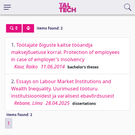
items found: 2
1.
Töötajate õiguste kaitse tööandja
maksejõuetuse korral. Protection of employees
in case of employer’s insolvency
Kaur, Raiko
11.06.2014
bachelor's theses
2.
Essays on Labour Market Institutions and
Wealth Inequality. Uurimused tööturu
institutsioonidest ja varalisest ebavõrdsusest
Rebane, Liina
28.04.2025
dissertations
items found: 2
1