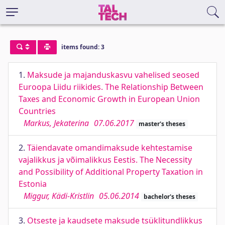
items found: 3
1.
Maksude ja majanduskasvu vahelised seosed
Euroopa Liidu riikides. The Relationship Between
Taxes and Economic Growth in European Union
Countries
Markus, Jekaterina
07.06.2017
master's theses
2.
Täiendavate omandimaksude kehtestamise
vajalikkus ja võimalikkus Eestis. The Necessity
and Possibility of Additional Property Taxation in
Estonia
Miggur, Kädi-Kristlin
05.06.2014
bachelor's theses
3.
Otseste ja kaudsete maksude tsüklitundlikkus