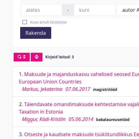
-
Kuva ainult täistekste
Rakenda
Kirjeid leitud: 3
1.
Maksude ja majanduskasvu vahelised seosed Euro
European Union Countries
Markus, Jekaterina
07.06.2017
magistritööd
2.
Täiendavate omandimaksude kehtestamise vajalikku
Taxation in Estonia
Miggur, Kädi-Kristlin
05.06.2014
bakalaureusetööd
3.
Otseste ja kaudsete maksude tsüklitundlikkus Eesti