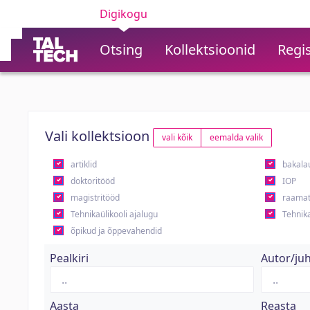
Digikogu
Otsing
Kollektsioonid
Regis
Vali kollektsioon
vali kõik
eemalda valik
artiklid
bakala
doktoritööd
IOP
magistritööd
raamat
Tehnikaülikooli ajalugu
Tehnika
õpikud ja õppevahendid
Pealkiri
Autor/ju
Aasta
Reasta