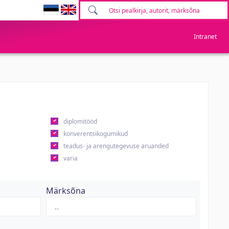
Intranet
diplomitööd
konverentsikogumikud
teadus- ja arengutegevuse aruanded
varia
Märksõna