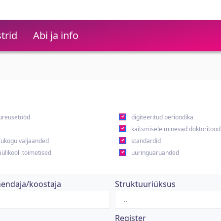
trid
Abi ja info
ureusetööd
digiteeritud perioodika
kaitsmisele minevad doktoritööd
ukogu väljaanded
standardid
ülikooli toimetised
uuringuaruanded
hendaja/koostaja
Struktuuriüksus
Register