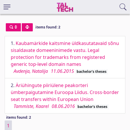
items found: 2
1.
Kaubamärkide kaitsmine üldkasutatavaid sõnu
sisaldavate domeeninimede vastu. Legal
protection for trademarks from registered
generic top-level domain names
Avdenja, Natalija
11.06.2015
bachelor's theses
2.
Äriühingute piiriülene peakorteri
ümberpaigutamine Euroopa Liidus. Cross-border
seat transfers within European Union
Tammiste, Kaarel
08.06.2016
bachelor's theses
items found: 2
1