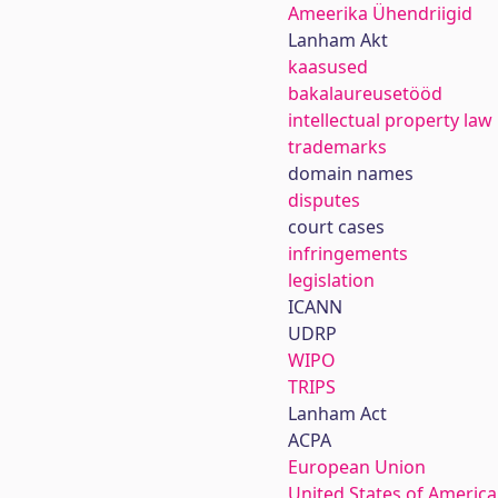
Ameerika Ühendriigid
Lanham Akt
kaasused
bakalaureusetööd
intellectual property law
trademarks
domain names
disputes
court cases
infringements
legislation
ICANN
UDRP
WIPO
TRIPS
Lanham Act
ACPA
European Union
United States of America