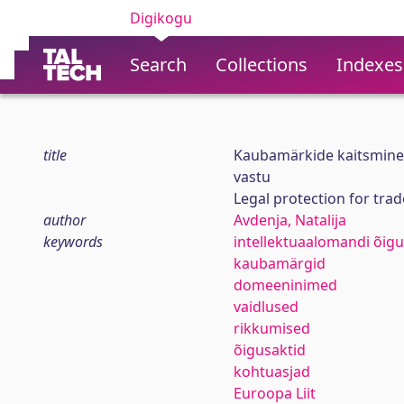
Digikogu
Search
Collections
Indexes
title
Kaubamärkide kaitsmine
vastu
Legal protection for tr
author
Avdenja, Natalija
keywords
intellektuaalomandi õigu
kaubamärgid
domeeninimed
vaidlused
rikkumised
õigusaktid
kohtuasjad
Euroopa Liit