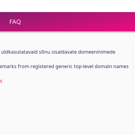
FAQ
 üldkasutatavaid sõnu sisaldavate domeeninimede
ademarks from registered generic top-level domain names
s