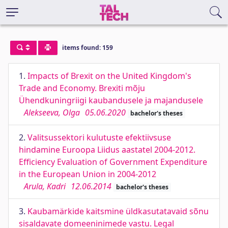
items found: 159
1.
Impacts of Brexit on the United Kingdom's
Trade and Economy. Brexiti mõju
Ühendkuningriigi kaubandusele ja majandusele
Alekseeva, Olga
05.06.2020
bachelor's theses
2.
Valitsussektori kulutuste efektiivsuse
hindamine Euroopa Liidus aastatel 2004-2012.
Efficiency Evaluation of Government Expenditure
in the European Union in 2004-2012
Arula, Kadri
12.06.2014
bachelor's theses
3.
Kaubamärkide kaitsmine üldkasutatavaid sõnu
sisaldavate domeeninimede vastu. Legal