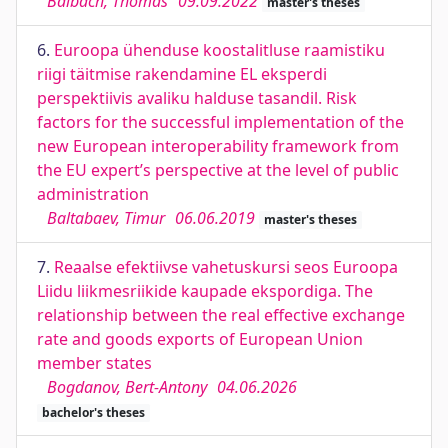
Balbach, Thomas
09.09.2022
master's theses
6.
Euroopa ühenduse koostalitluse raamistiku
riigi täitmise rakendamine EL eksperdi
perspektiivis avaliku halduse tasandil. Risk
factors for the successful implementation of the
new European interoperability framework from
the EU expert’s perspective at the level of public
administration
Baltabaev, Timur
06.06.2019
master's theses
7.
Reaalse efektiivse vahetuskursi seos Euroopa
Liidu liikmesriikide kaupade ekspordiga. The
relationship between the real effective exchange
rate and goods exports of European Union
member states
Bogdanov, Bert-Antony
04.06.2026
bachelor's theses