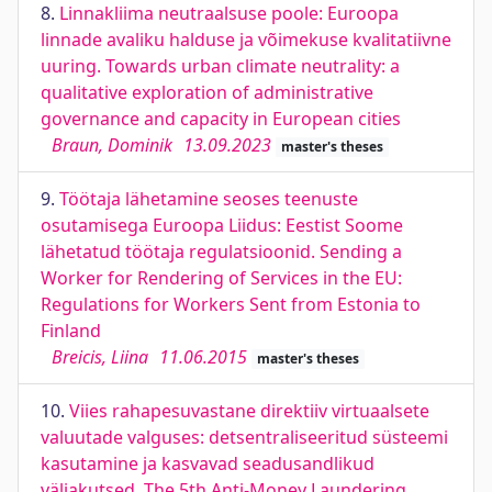
8.
Linnakliima neutraalsuse poole: Euroopa
linnade avaliku halduse ja võimekuse kvalitatiivne
uuring. Towards urban climate neutrality: a
qualitative exploration of administrative
governance and capacity in European cities
Braun, Dominik
13.09.2023
master's theses
9.
Töötaja lähetamine seoses teenuste
osutamisega Euroopa Liidus: Eestist Soome
lähetatud töötaja regulatsioonid. Sending a
Worker for Rendering of Services in the EU:
Regulations for Workers Sent from Estonia to
Finland
Breicis, Liina
11.06.2015
master's theses
10.
Viies rahapesuvastane direktiiv virtuaalsete
valuutade valguses: detsentraliseeritud süsteemi
kasutamine ja kasvavad seadusandlikud
väljakutsed. The 5th Anti-Money Laundering