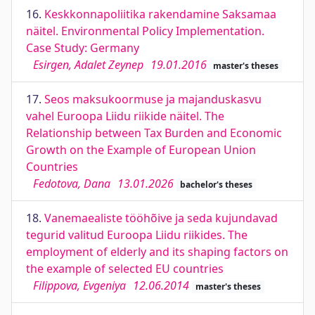
16.
Keskkonnapoliitika rakendamine Saksamaa
näitel. Environmental Policy Implementation.
Case Study: Germany
Esirgen, Adalet Zeynep
19.01.2016
master's theses
17.
Seos maksukoormuse ja majanduskasvu
vahel Euroopa Liidu riikide näitel. The
Relationship between Tax Burden and Economic
Growth on the Example of European Union
Countries
Fedotova, Dana
13.01.2026
bachelor's theses
18.
Vanemaealiste tööhõive ja seda kujundavad
tegurid valitud Euroopa Liidu riikides. The
employment of elderly and its shaping factors on
the example of selected EU countries
Filippova, Evgeniya
12.06.2014
master's theses