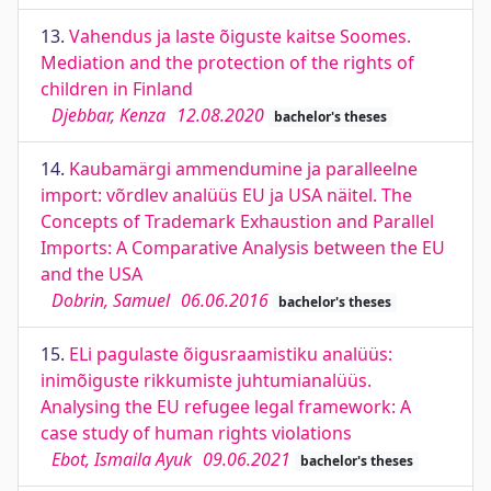
13.
Vahendus ja laste õiguste kaitse Soomes.
Mediation and the protection of the rights of
children in Finland
Djebbar, Kenza
12.08.2020
bachelor's theses
14.
Kaubamärgi ammendumine ja paralleelne
import: võrdlev analüüs EU ja USA näitel. The
Concepts of Trademark Exhaustion and Parallel
Imports: A Comparative Analysis between the EU
and the USA
Dobrin, Samuel
06.06.2016
bachelor's theses
15.
ELi pagulaste õigusraamistiku analüüs:
inimõiguste rikkumiste juhtumianalüüs.
Analysing the EU refugee legal framework: A
case study of human rights violations
Ebot, Ismaila Ayuk
09.06.2021
bachelor's theses