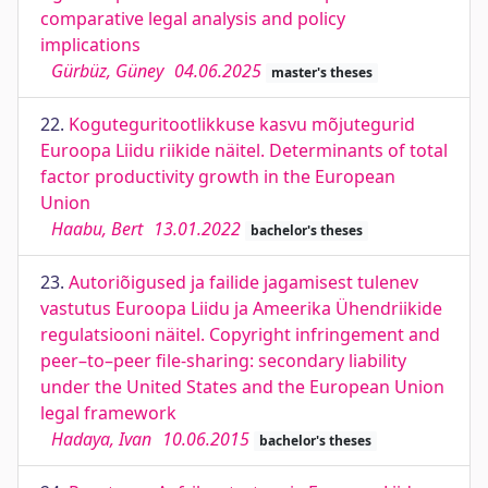
comparative legal analysis and policy
implications
Gürbüz, Güney
04.06.2025
master's theses
22.
Koguteguritootlikkuse kasvu mõjutegurid
Euroopa Liidu riikide näitel. Determinants of total
factor productivity growth in the European
Union
Haabu, Bert
13.01.2022
bachelor's theses
23.
Autoriõigused ja failide jagamisest tulenev
vastutus Euroopa Liidu ja Ameerika Ühendriikide
regulatsiooni näitel. Copyright infringement and
peer–to–peer file-sharing: secondary liability
under the United States and the European Union
legal framework
Hadaya, Ivan
10.06.2015
bachelor's theses