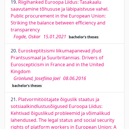
19.
Riigihanked Euroopa Liidus: Tasakaalu
saavutamine tõhususe ja läbipaistvuse vahel.
Public procurement in the European Union:
Striking the balance between efficiency and
transparency
Fogde, Oskar
15.01.2021
bachelor's theses
20.
Euroskeptitsismi liikumapanevad jõud
Prantsusmaal ja Suurbritannias. Drivers of
Euroscepticism in France and in the United
Kingdom
Grönlund, Josefiina Jael
08.06.2016
bachelor's theses
21.
Platvormitöötajate õiguslik staatus ja
sotsiaalkindlustusõigused Euroopa Liidus:
Kehtivad õiguslikud probleemid ja võimalikud
lahendused. The legal status and social security
rights of platform workers in European Union: A