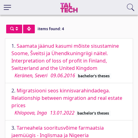
items found: 4
1.
Saamata jäänud kasumi mõiste sisustamine
Soome, Šveitsi ja Ühendkuningriigi näitel.
Interpretation of loss of profit in Finland,
Switzerland and the United Kingdom
Keränen, Severi
09.06.2016
bachelor's theses
2.
Migratsiooni seos kinnisvarahindadega.
Relationship between migration and real estate
prices
Khlopova, Inga
13.01.2022
bachelor's theses
3.
Tarneahela sooritusvõime farmaatsia
jaemüügis - Inglismaa ja Nigeeria