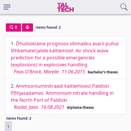
items found: 2
1.
Õhulööklaine prognoos võimaliku avarii puhul
lõhkematerjalide käitlemisel. Air shock wave
prediction for a possible emergencies
(explosions) in explosives handling
Paas-O’Brock, Marelle
11.06.2015
bachelor's theses
2.
Ammooniuminitraadi käitlemisest Paldiski
Põhjasadamas. Ammonium nitrate handling in
the North Port of Paldiski
Rüütel, Jana
10.08.2021
diploma theses
items found: 2
1