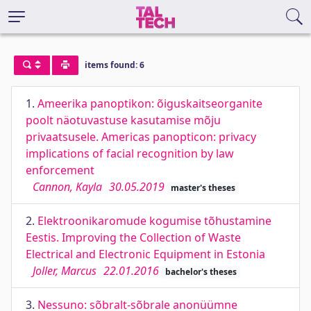
items found: 6
1.
Ameerika panoptikon: õiguskaitseorganite
poolt näotuvastuse kasutamise mõju
privaatsusele. Americas panopticon: privacy
implications of facial recognition by law
enforcement
Cannon, Kayla
30.05.2019
master's theses
2.
Elektroonikaromude kogumise tõhustamine
Eestis. Improving the Collection of Waste
Electrical and Electronic Equipment in Estonia
Joller, Marcus
22.01.2016
bachelor's theses
3.
Nessuno: sõbralt-sõbrale anonüümne