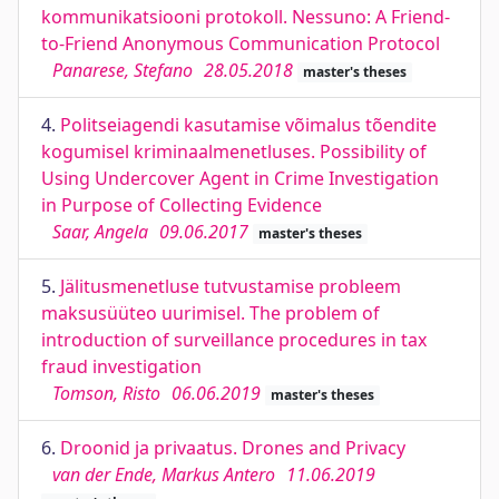
kommunikatsiooni protokoll. Nessuno: A Friend-
to-Friend Anonymous Communication Protocol
Panarese, Stefano
28.05.2018
master's theses
4.
Politseiagendi kasutamise võimalus tõendite
kogumisel kriminaalmenetluses. Possibility of
Using Undercover Agent in Crime Investigation
in Purpose of Collecting Evidence
Saar, Angela
09.06.2017
master's theses
5.
Jälitusmenetluse tutvustamise probleem
maksusüüteo uurimisel. The problem of
introduction of surveillance procedures in tax
fraud investigation
Tomson, Risto
06.06.2019
master's theses
6.
Droonid ja privaatus. Drones and Privacy
van der Ende, Markus Antero
11.06.2019