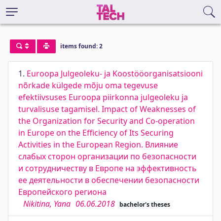
items found: 2
1.
Euroopa Julgeoleku- ja Koostööorganisatsiooni
nõrkade külgede mõju oma tegevuse
efektiivsuses Euroopa piirkonna julgeoleku ja
turvalisuse tagamisel. Impact of Weaknesses of
the Organization for Security and Co-operation
in Europe on the Efficiency of Its Securing
Activities in the European Region. Влияние
слабых сторон организации по безопасности
и сотрудничеству в Европе на эффективность
ее деятельности в обеспечении безопасности
Европейского региона
Nikitina, Yana
06.06.2018
bachelor's theses